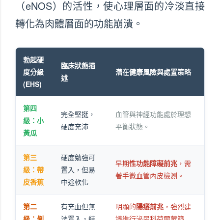
（eNOS）的活性，使心理層面的冷淡直接
轉化為肉體層面的功能崩潰。
勃起硬
臨床狀態描
度分級
潜在健康風險與處置策略
述
(EHS)
第四
完全堅挺，
血管與神經功能處於理想
級：小
硬度充沛
平衡狀態。
黃瓜
第三
硬度勉強可
早期
性功能障礙前兆
，需
級：帶
置入，但易
著手微血管內皮檢測。
皮香蕉
中途軟化
第二
有充血但無
明顯的
陽痿前兆
，強烈建
級：剝
法置入，結
議進行泌尿科荷爾蒙篩