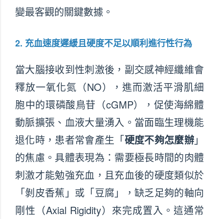
變最客觀的關鍵數據。
2. 充血速度遲緩且硬度不足以順利進行性行為
當大腦接收到性刺激後，副交感神經纖維會
釋放一氧化氮（NO），進而激活平滑肌細
胞中的環磷酸鳥苷（cGMP），促使海綿體
動脈擴張、血液大量湧入。當面臨生理機能
退化時，患者常會產生「
硬度不夠怎麼辦
」
的焦慮。具體表現為：需要極長時間的肉體
刺激才能勉強充血，且充血後的硬度類似於
「剝皮香蕉」或「豆腐」，缺乏足夠的軸向
剛性（Axial Rigidity）來完成置入。這通常