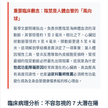
重要臨床觀念：陰莖是人體血管的「風向
球」
醫學文獻明確指出，負責供應陰莖海綿體血流的深
動脈，其管徑僅約 1 至 2 毫米。相比之下，心臟冠
狀動脈管徑約 3 至 4 毫米，頸動脈更達 5 至 6 毫
米。這項解剖學結構差異決定了一項事實：當人體
因慢性三高、發炎反應導致內皮細胞受損時，管徑
最細的陰莖動脈必然最先出現阻塞。這就是為什麼
勃起功能障礙原因
經常與潛在的心臟病、高血壓具
有高度同源性，也是
泌尿科醫師推薦
必須將性功能
變化視為全身血管健康儀表板的核心理由。
臨床病理分析：不容忽視的 7 大潛在陽