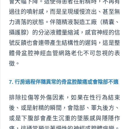
會大幅下降。這使得患者在射精時，不再有
過往的噴射感，而是呈現緩慢流出、甚至無
力滴落的狀態。伴隨精液製造工廠（精囊、
攝護腺）的分泌液體量縮減，感官神經的信
號反饋也會連帶產生結構性的遲鈍，這是整
體骨盆腔神經血管網路老化不可忽視的表
徵。
7. 行房過程伴隨異常的骨盆腔酸痛或會陰部不適
排除拉傷等外傷因素，如果在性行為結束
後、或是射精的瞬間，會陰部、睪丸後方、
或是下腹部會產生沉重的墜脹感與隱隱作
痛，這通常預示著慢性的神經或腺體病變。