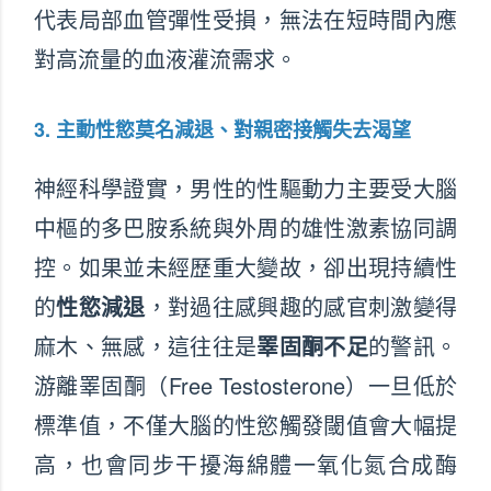
代表局部血管彈性受損，無法在短時間內應
對高流量的血液灌流需求。
3. 主動性慾莫名減退、對親密接觸失去渴望
神經科學證實，男性的性驅動力主要受大腦
中樞的多巴胺系統與外周的雄性激素協同調
控。如果並未經歷重大變故，卻出現持續性
的
性慾減退
，對過往感興趣的感官刺激變得
麻木、無感，這往往是
睪固酮不足
的警訊。
游離睪固酮（Free Testosterone）一旦低於
標準值，不僅大腦的性慾觸發閾值會大幅提
高，也會同步干擾海綿體一氧化氮合成酶