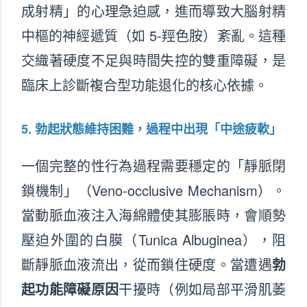
成射精」的心理急迫感，進而導致大腦射精
中樞的神經遞質（如 5-羥色胺）紊亂。這種
交織著硬度不足與時間失控的雙重障礙，是
臨床上診斷複合型功能退化的核心依據。
5. 勃起狀態維持困難，過程中出現「中途疲軟」
一個完整的性行為過程需要穩定的「靜脈閉
鎖機制」（Veno-occlusive Mechanism）。
當動脈血液注入海綿體使其膨脹時，會順勢
壓迫外圍的白膜（Tunica Albuginea），阻
斷靜脈血液流出，從而鎖住硬度。當遭遇
勃
起功能障礙原因
干擾時（例如局部平滑肌萎