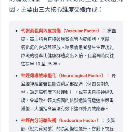
因，主要由三大核心維度交織而成：
代謝紊亂與內皮損傷（Vascular Factor）：
高血
糖、高血脂會直接破壞微血管內皮細胞，阻礙一
氧化氮的合成與釋放。糖尿病患者發生生理功能
障礙的機率比健康群體高出 3 倍，且發病時間往
往提早 10 至 15 年。
神經傳導效率退化（Neurological Factor）：
骨
盆腔神經叢若長期受到局部壓迫（例如長期久
坐、缺乏高強度下肢運動），或罹患自律神經失
調，會導致神經突觸間的信號遞質傳遞速率嚴重
滯後，大腦指令無法有效下達到外周效應器。
神經內分泌軸失衡（Endocrine Factor）：
皮質
醇（壓力荷爾蒙）的長期慢性飆升，會對下視丘-