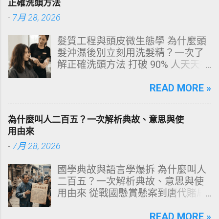
正確洗頭方法
目錄 一、 牙齒顏色的生物學本質：
-
7月 28, 2026
琺瑯質與象牙質 二、 牙齒變黃的10
大關鍵原因剖析 三、 外源性 vs 內
髮質工程與頭皮微生態學 為什麼頭
源性變色的自我檢視 四、 5大專業
髮沖濕後別立刻用洗髮精？一次了
牙醫美白療程評估與比較 五、 避坑
解正確洗頭方法 打破 90% 人天天在
指南：破除3大網路美白偏方迷思
犯的頭皮毀滅式誤區！以理性的結
六、 打造抗黃防線：日常衛教與護
構化思維，拆解頭皮清潔的物理與
READ MORE »
理策略 一、 牙齒顏色的生物學本
化學底層邏輯，重塑發亮豐盈的健
質：琺瑯質與象牙質 要理解牙齒為
康髮質。 💡 理性思維考題：你是否
何泛黃，首先必須釐清牙齒的硬組
為什麼叫人二百五？一次解析典故、意思與使
天天洗頭，頭皮卻依然半天就出
織構造。牙齒最外層是由高度鈣化
用由來
油、發癢，甚至掉髮嚴重？ 絕大多
的透明或半透明組織組成的 琺瑯質
-
7月 28, 2026
數人的頭皮問題，並不是洗髮精買
（Enamel，又稱牙釉質） ，而包裹
得不夠貴，而是「第一步就做錯
在琺瑯質內層的則是微黃色的 象牙
國學典故與語言學爆拆 為什麼叫人
了」。當你蓮蓬頭剛淋濕頭髮，下
質（Dentin，又稱牙本質） 。 💡 生
二百五？一次解析典故、意思與使
一秒就把濃縮洗髮精直接抹在頭皮
理學核心觀念 健康自然的牙齒本來
用由來 從戰國懸賞懸案到唐代賭局
上時，你已經親手觸發了一連串破
就不是純白色。琺瑯質越半透明，
牌九，深度剖析這個傳承千年的日
壞頭皮屏障的化學反應。本文將透
內層象牙質的淡黃色澤就越容易透
常用語。一次拆解歷史真相、心理
READ MORE »
過嚴密的邏輯分析，為你解構正確
出來。當琺瑯質因磨損變薄、或是