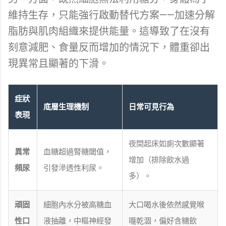
維持生存，只能強行啟動替代方案——加速分解
脂肪與肌肉組織來提供能量。這導致了在沒有
刻意減肥、食量反而增加的情況下，體重卻出
現異常且顯著的下滑。
症狀
底層生理機制
日常可見行為
表現
夜間起床如廁次數顯著
異常
血糖超過腎糖閾值，
增加（排除飲水過
頻尿
引發滲透性利尿。
多）。
頑固
細胞內水分被高糖血
大口喝水後依然感覺喉
性口
液抽離，中樞神經發
嚨乾涸，偏好含糖飲