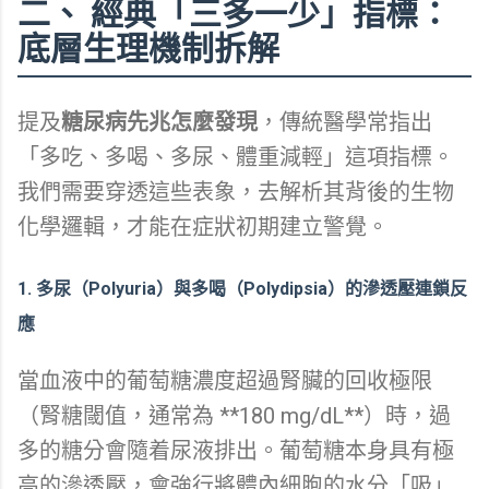
二、 經典「三多一少」指標：
底層生理機制拆解
提及
糖尿病先兆怎麼發現
，傳統醫學常指出
「多吃、多喝、多尿、體重減輕」這項指標。
我們需要穿透這些表象，去解析其背後的生物
化學邏輯，才能在症狀初期建立警覺。
1. 多尿（Polyuria）與多喝（Polydipsia）的滲透壓連鎖反
應
當血液中的葡萄糖濃度超過腎臟的回收極限
（腎糖閾值，通常為 **180 mg/dL**）時，過
多的糖分會隨着尿液排出。葡萄糖本身具有極
高的滲透壓，會強行將體內細胞的水分「吸」