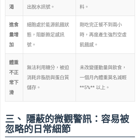
渴
出脫水訊號。
料。
進食
細胞處於能源飢餓狀
剛吃完正餐不到兩小
量增
態，阻斷飽足感訊
時，再度產生強烈空虛
加
號。
飢餓感。
體重
無法利用糖分，被迫
未改變運動量與飲食，
不正
消耗非脂肪與蛋白質
一個月內體重莫名減輕
常下
儲存。
**5%** 以上。
滑
三、 隱蔽的微觀警訊：容易被
忽略的日常細節