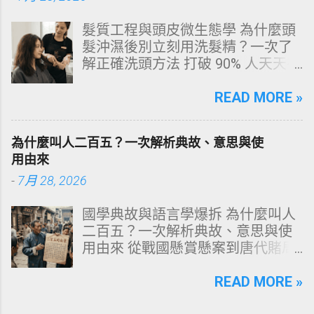
大關鍵原因剖析 三、 外源性 vs 內
髮質工程與頭皮微生態學 為什麼頭
源性變色的自我檢視 四、 5大專業
髮沖濕後別立刻用洗髮精？一次了
牙醫美白療程評估與比較 五、 避坑
解正確洗頭方法 打破 90% 人天天在
指南：破除3大網路美白偏方迷思
犯的頭皮毀滅式誤區！以理性的結
六、 打造抗黃防線：日常衛教與護
構化思維，拆解頭皮清潔的物理與
READ MORE »
理策略 一、 牙齒顏色的生物學本
化學底層邏輯，重塑發亮豐盈的健
質：琺瑯質與象牙質 要理解牙齒為
康髮質。 💡 理性思維考題：你是否
何泛黃，首先必須釐清牙齒的硬組
為什麼叫人二百五？一次解析典故、意思與使
天天洗頭，頭皮卻依然半天就出
織構造。牙齒最外層是由高度鈣化
用由來
油、發癢，甚至掉髮嚴重？ 絕大多
的透明或半透明組織組成的 琺瑯質
-
7月 28, 2026
數人的頭皮問題，並不是洗髮精買
（Enamel，又稱牙釉質） ，而包裹
得不夠貴，而是「第一步就做錯
在琺瑯質內層的則是微黃色的 象牙
國學典故與語言學爆拆 為什麼叫人
了」。當你蓮蓬頭剛淋濕頭髮，下
質（Dentin，又稱牙本質） 。 💡 生
二百五？一次解析典故、意思與使
一秒就把濃縮洗髮精直接抹在頭皮
理學核心觀念 健康自然的牙齒本來
用由來 從戰國懸賞懸案到唐代賭局
上時，你已經親手觸發了一連串破
就不是純白色。琺瑯質越半透明，
牌九，深度剖析這個傳承千年的日
壞頭皮屏障的化學反應。本文將透
內層象牙質的淡黃色澤就越容易透
常用語。一次拆解歷史真相、心理
READ MORE »
過嚴密的邏輯分析，為你解構正確
出來。當琺瑯質因磨損變薄、或是
機制與現代應用範式！ ⏱️ 深度閱讀
洗頭順序與高效護理機制。 📌 文章
外層堆積色素時，牙齒發黃的視覺