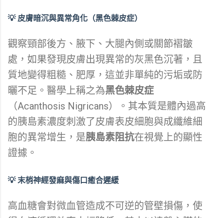
💡 皮膚暗沉與異常角化（黑色棘皮症）
觀察頸部後方、腋下、大腿內側或關節褶皺
處，如果發現皮膚出現異常的灰黑色沉著，且
質地變得粗糙、肥厚，這並非單純的污垢或防
曬不足。醫學上稱之為
黑色棘皮症
（Acanthosis Nigricans）。其本質是體內過高
的胰島素濃度刺激了皮膚表皮細胞與成纖維細
胞的異常增生，是
胰島素阻抗
在視覺上的顯性
證據。
💡 末梢神經發麻與傷口癒合遲緩
高血糖會對微血管造成不可逆的管壁損傷，使