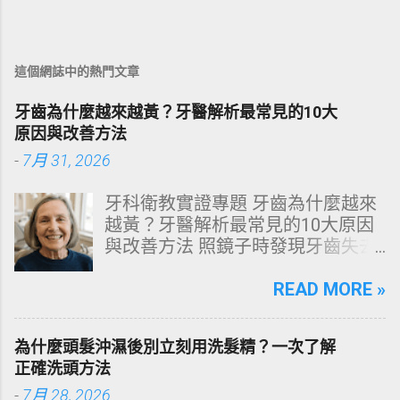
這個網誌中的熱門文章
牙齒為什麼越來越黃？牙醫解析最常見的10大
原因與改善方法
-
7月 31, 2026
牙科衛教實證專題 牙齒為什麼越來
越黃？牙醫解析最常見的10大原因
與改善方法 照鏡子時發現牙齒失去
原有光澤，逐漸偏黃甚至發灰？本
文由專業牙科思維出發，深度剖析
READ MORE »
牙齒變色的生理機制、外源性與內
源性染色成因，並提供精準有效的
為什麼頭髮沖濕後別立刻用洗髮精？一次了解
改善與美白對策。 📋 文章快速導覽
正確洗頭方法
目錄 一、 牙齒顏色的生物學本質：
-
7月 28, 2026
琺瑯質與象牙質 二、 牙齒變黃的10