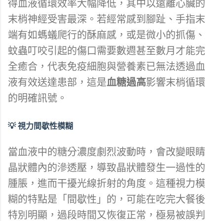
得血液循環效率大幅降低，其中以遠離心臟的
末梢神經受害最深。若經常感到腳趾、手指末
端有如螞蟻爬行的酥麻感，或是微小的抓傷、
蚊蟲叮咬引起的傷口需要數週甚至數月才能完
全癒合，代表免疫細胞與營養素已無法透過血
液有效送達患部，這是
血糖過高
影響末梢循環
的明確訊號。
💡 視力間歇性模糊
當血液中的糖分濃度劇烈波動時，會改變眼睛
晶狀體內的滲透壓，導致晶狀體發生一過性的
腫脹，進而干擾光線折射的角度。這種視力模
糊的特點是「間歇性」的，可能在吃完大餐後
特別明顯，過段時間又恢復正常，極易被誤判