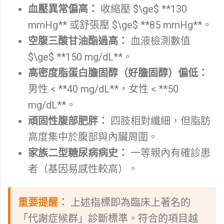
血壓異常偏高：
收縮壓 $\ge$ **130
mmHg** 或舒張壓 $\ge$ **85 mmHg**。
空腹三酸甘油酯過高：
血液檢測數值
$\ge$ **150 mg/dL**。
高密度脂蛋白膽固醇（好膽固醇）偏低：
男性 < **40 mg/dL**，女性 < **50
mg/dL**。
頑固性腹部肥胖：
四肢相對纖細，但脂肪
高度集中於腹部與內臟周圍。
家族二型糖尿病病史：
一等親內有確診患
者（基因易感性較高）。
重要提醒：
上述指標即為臨床上著名的
「代謝症候群」診斷標準。符合的項目越