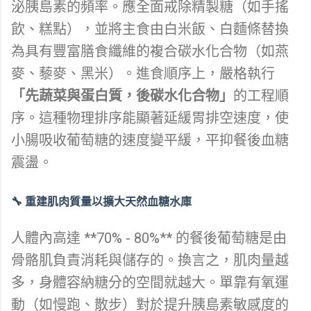
泌胰島素的頻率。應全面戒除精製糖（如手搖
飲、糕點），並將主食由白米飯、白麵條替換
為具有豐富膳食纖維的複合碳水化合物（如燕
麥、藜麥、黑米）。進食順序上，嚴格執行
「先蔬菜與蛋白質，後碳水化合物」
的工程順
序。這種物理排序能顯著延緩胃排空速度，使
小腸吸收葡萄糖的速度變平緩，平抑餐後血糖
震盪。
🔧 重建肌肉質量以擴大天然血糖水庫
人體內高達 **70% - 80%** 的餐後葡萄糖是由
骨骼肌負責消耗與儲存的。換言之，肌肉量越
多，身體容納糖分的空間就越大。單靠有氧運
動（如慢跑、散步）對於提升胰島素敏感度的