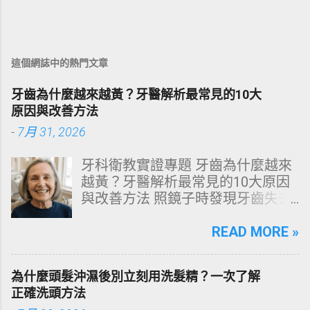
這個網誌中的熱門文章
牙齒為什麼越來越黃？牙醫解析最常見的10大
原因與改善方法
-
7月 31, 2026
牙科衛教實證專題 牙齒為什麼越來
越黃？牙醫解析最常見的10大原因
與改善方法 照鏡子時發現牙齒失去
原有光澤，逐漸偏黃甚至發灰？本
文由專業牙科思維出發，深度剖析
READ MORE »
牙齒變色的生理機制、外源性與內
源性染色成因，並提供精準有效的
為什麼頭髮沖濕後別立刻用洗髮精？一次了解
改善與美白對策。 📋 文章快速導覽
正確洗頭方法
目錄 一、 牙齒顏色的生物學本質：