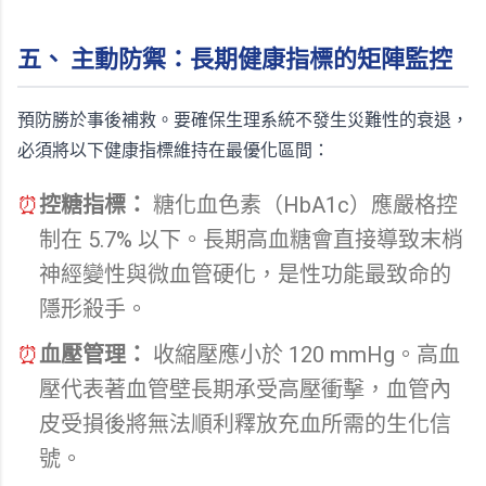
五、 主動防禦：長期健康指標的矩陣監控
預防勝於事後補救。要確保生理系統不發生災難性的衰退，
必須將以下健康指標維持在最優化區間：
⏰
控糖指標：
糖化血色素（HbA1c）應嚴格控
制在 5.7% 以下。長期高血糖會直接導致末梢
神經變性與微血管硬化，是性功能最致命的
隱形殺手。
⏰
血壓管理：
收縮壓應小於 120 mmHg。高血
壓代表著血管壁長期承受高壓衝擊，血管內
皮受損後將無法順利釋放充血所需的生化信
號。