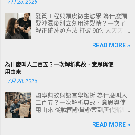
-
7月 28, 2026
琺瑯質與象牙質 二、 牙齒變黃的10
大關鍵原因剖析 三、 外源性 vs 內
髮質工程與頭皮微生態學 為什麼頭
源性變色的自我檢視 四、 5大專業
髮沖濕後別立刻用洗髮精？一次了
牙醫美白療程評估與比較 五、 避坑
解正確洗頭方法 打破 90% 人天天在
指南：破除3大網路美白偏方迷思
犯的頭皮毀滅式誤區！以理性的結
六、 打造抗黃防線：日常衛教與護
構化思維，拆解頭皮清潔的物理與
READ MORE »
理策略 一、 牙齒顏色的生物學本
化學底層邏輯，重塑發亮豐盈的健
質：琺瑯質與象牙質 要理解牙齒為
康髮質。 💡 理性思維考題：你是否
何泛黃，首先必須釐清牙齒的硬組
為什麼叫人二百五？一次解析典故、意思與使
天天洗頭，頭皮卻依然半天就出
織構造。牙齒最外層是由高度鈣化
用由來
油、發癢，甚至掉髮嚴重？ 絕大多
的透明或半透明組織組成的 琺瑯質
-
7月 28, 2026
數人的頭皮問題，並不是洗髮精買
（Enamel，又稱牙釉質） ，而包裹
得不夠貴，而是「第一步就做錯
在琺瑯質內層的則是微黃色的 象牙
國學典故與語言學爆拆 為什麼叫人
了」。當你蓮蓬頭剛淋濕頭髮，下
質（Dentin，又稱牙本質） 。 💡 生
二百五？一次解析典故、意思與使
一秒就把濃縮洗髮精直接抹在頭皮
理學核心觀念 健康自然的牙齒本來
用由來 從戰國懸賞懸案到唐代賭局
上時，你已經親手觸發了一連串破
就不是純白色。琺瑯質越半透明，
牌九，深度剖析這個傳承千年的日
壞頭皮屏障的化學反應。本文將透
內層象牙質的淡黃色澤就越容易透
常用語。一次拆解歷史真相、心理
READ MORE »
過嚴密的邏輯分析，為你解構正確
出來。當琺瑯質因磨損變薄、或是
機制與現代應用範式！ ⏱️ 深度閱讀
洗頭順序與高效護理機制。 📌 文章
外層堆積色素時，牙齒發黃的視覺