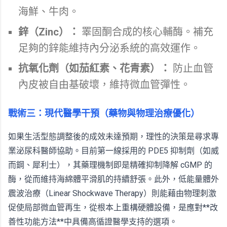
海鮮、牛肉。
鋅（Zinc）：
睪固酮合成的核心輔酶。補充
足夠的鋅能維持內分泌系統的高效運作。
抗氧化劑（如茄紅素、花青素）：
防止血管
內皮被自由基破壞，維持微血管彈性。
戰術三：現代醫學干預（藥物與物理治療優化）
如果生活型態調整後的成效未達預期，理性的決策是尋求專
業泌尿科醫師協助。目前第一線採用的 PDE5 抑制劑（如威
而鋼、犀利士），其藥理機制即是精確抑制降解 cGMP 的
酶，從而維持海綿體平滑肌的持續舒張。此外，低能量體外
震波治療（Linear Shockwave Therapy）則能藉由物理刺激
促使局部微血管再生，從根本上重構硬體設備，是應對**改
善性功能方法**中具備高循證醫學支持的選項。