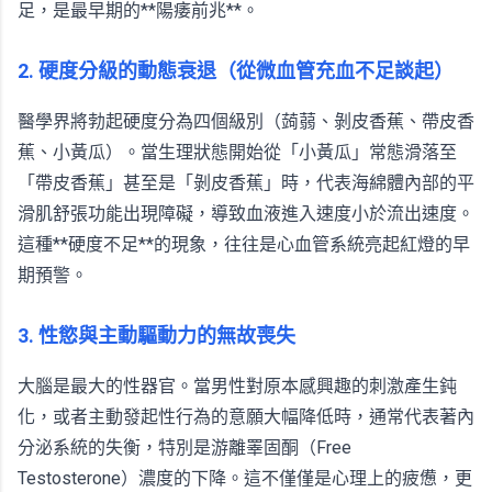
足，是最早期的**陽痿前兆**。
2. 硬度分級的動態衰退（從微血管充血不足談起）
醫學界將勃起硬度分為四個級別（蒟蒻、剝皮香蕉、帶皮香
蕉、小黃瓜）。當生理狀態開始從「小黃瓜」常態滑落至
「帶皮香蕉」甚至是「剝皮香蕉」時，代表海綿體內部的平
滑肌舒張功能出現障礙，導致血液進入速度小於流出速度。
這種**硬度不足**的現象，往往是心血管系統亮起紅燈的早
期預警。
3. 性慾與主動驅動力的無故喪失
大腦是最大的性器官。當男性對原本感興趣的刺激產生鈍
化，或者主動發起性行為的意願大幅降低時，通常代表著內
分泌系統的失衡，特別是游離睪固酮（Free
Testosterone）濃度的下降。這不僅僅是心理上的疲憊，更