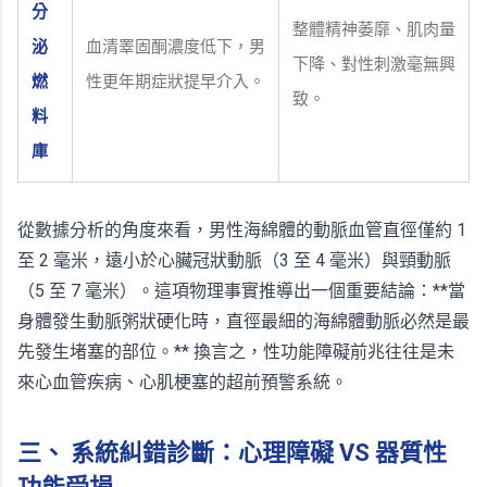
分
整體精神萎靡、肌肉量
泌
血清睪固酮濃度低下，男
下降、對性刺激毫無興
燃
性更年期症狀提早介入。
致。
料
庫
從數據分析的角度來看，男性海綿體的動脈血管直徑僅約 1
至 2 毫米，遠小於心臟冠狀動脈（3 至 4 毫米）與頸動脈
（5 至 7 毫米）。這項物理事實推導出一個重要結論：**當
身體發生動脈粥狀硬化時，直徑最細的海綿體動脈必然是最
先發生堵塞的部位。** 換言之，性功能障礙前兆往往是未
來心血管疾病、心肌梗塞的超前預警系統。
三、 系統糾錯診斷：心理障礙 VS 器質性