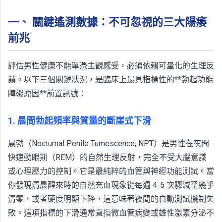
一、 關鍵遙測數據：不可忽視的三大陽痿
前兆
評估男性健康不能單憑主觀感受，必須依賴可量化的生理反
饋。以下三個關鍵狀況，是臨床上最具指標性的**勃起功能
障礙原因**前置訊號：
1. 晨間勃起頻率與質量的斷崖式下滑
晨勃（Nocturnal Penile Tumescence, NPT）是男性在夜間
快速動眼期（REM）的自然生理反射，完全不受大腦意識
或心理壓力的控制。它是最純粹的血管與神經功能測試。當
你發現清晨醒來時的自然充血現象從每週 4-5 次驟減至幾乎
清零，或者硬度明顯下降，這意味著夜間的自動測試機制失
敗。這項指標的下滑通常直指微血管病變或雄性激素分泌不