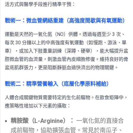
活方式與醫學手段進行精準干預：
戰術一：微血管網絡重建（高強度間歇與有氧運動）
運動是天然的一氧化氮（NO）供體。透過每週至少 3 次、
每次 30 分鐘以上的中高強度有氧運動（如慢跑、游泳、單
車），或加入下肢重量訓練（深蹲、硬舉），能大幅提升盆
腔微血管的血流量，刺激血管內皮細胞修復。維持良好的骨
盆底肌群張力，更是阻斷靜脈血過快流出的物理關鍵。
戰術二：精準營養輸入（底層化學原料補給）
人體合成關鍵物質需要特定的生化前驅物。在飲食矩陣中，
應策略性增加以下元素的攝取：
精胺酸（L-Arginine）：
一氧化氮的直接合
成前驅物，協助擴張血管。常見於南瓜子、