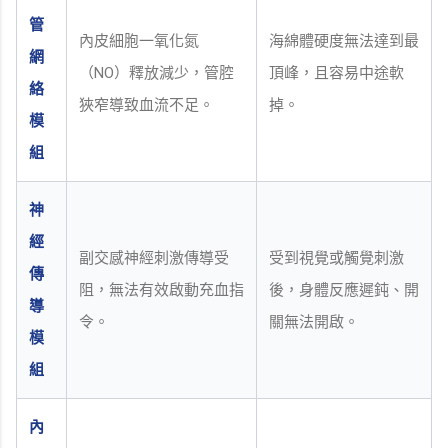
管
內皮細胞一氧化氮
海綿體硬度無法達到最
網
（NO）釋放減少，管腔
頂峰，且容易中途軟
絡
狹窄導致血流不足。
掉。
模
組
神
經
副交感神經刺激傳導受
受到視覺或觸覺刺激
傳
阻，無法有效啟動充血指
後，身體反應遲鈍、開
導
令。
關無法開啟。
模
組
內