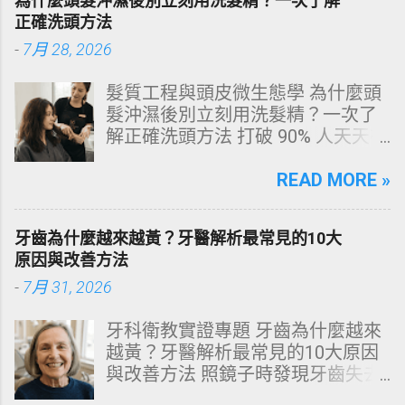
為什麼頭髮沖濕後別立刻用洗髮精？一次了解
正確洗頭方法
-
7月 28, 2026
髮質工程與頭皮微生態學 為什麼頭
髮沖濕後別立刻用洗髮精？一次了
解正確洗頭方法 打破 90% 人天天在
犯的頭皮毀滅式誤區！以理性的結
構化思維，拆解頭皮清潔的物理與
READ MORE »
化學底層邏輯，重塑發亮豐盈的健
康髮質。 💡 理性思維考題：你是否
牙齒為什麼越來越黃？牙醫解析最常見的10大
天天洗頭，頭皮卻依然半天就出
原因與改善方法
油、發癢，甚至掉髮嚴重？ 絕大多
-
7月 31, 2026
數人的頭皮問題，並不是洗髮精買
得不夠貴，而是「第一步就做錯
牙科衛教實證專題 牙齒為什麼越來
了」。當你蓮蓬頭剛淋濕頭髮，下
越黃？牙醫解析最常見的10大原因
一秒就把濃縮洗髮精直接抹在頭皮
與改善方法 照鏡子時發現牙齒失去
上時，你已經親手觸發了一連串破
原有光澤，逐漸偏黃甚至發灰？本
壞頭皮屏障的化學反應。本文將透