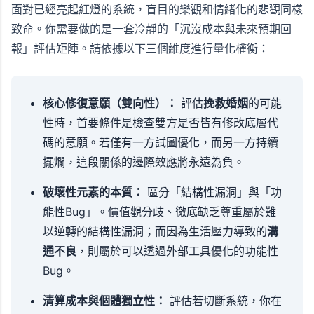
面對已經亮起紅燈的系統，盲目的樂觀和情緒化的悲觀同樣
致命。你需要做的是一套冷靜的「沉沒成本與未來預期回
報」評估矩陣。請依據以下三個維度進行量化權衡：
核心修復意願（雙向性）：
評估
挽救婚姻
的可能
性時，首要條件是檢查雙方是否皆有修改底層代
碼的意願。若僅有一方試圖優化，而另一方持續
擺爛，這段關係的邊際效應將永遠為負。
破壞性元素的本質：
區分「結構性漏洞」與「功
能性Bug」。價值觀分歧、徹底缺乏尊重屬於難
以逆轉的結構性漏洞；而因為生活壓力導致的
溝
通不良
，則屬於可以透過外部工具優化的功能性
Bug。
清算成本與個體獨立性：
評估若切斷系統，你在