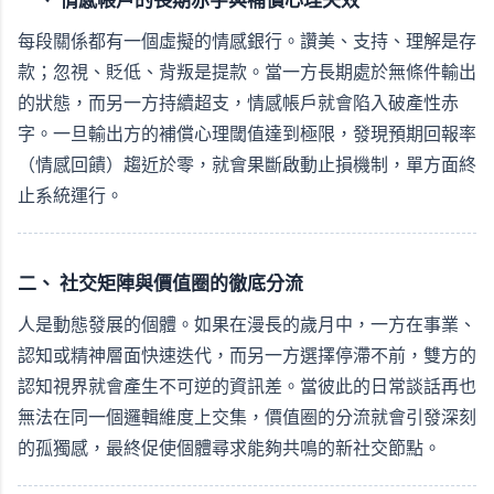
一、 情感帳戶的長期赤字與補償心理失效
每段關係都有一個虛擬的情感銀行。讚美、支持、理解是存
款；忽視、貶低、背叛是提款。當一方長期處於無條件輸出
的狀態，而另一方持續超支，情感帳戶就會陷入破產性赤
字。一旦輸出方的補償心理閾值達到極限，發現預期回報率
（情感回饋）趨近於零，就會果斷啟動止損機制，單方面終
止系統運行。
二、 社交矩陣與價值圈的徹底分流
人是動態發展的個體。如果在漫長的歲月中，一方在事業、
認知或精神層面快速迭代，而另一方選擇停滯不前，雙方的
認知視界就會產生不可逆的資訊差。當彼此的日常談話再也
無法在同一個邏輯維度上交集，價值圈的分流就會引發深刻
的孤獨感，最終促使個體尋求能夠共鳴的新社交節點。