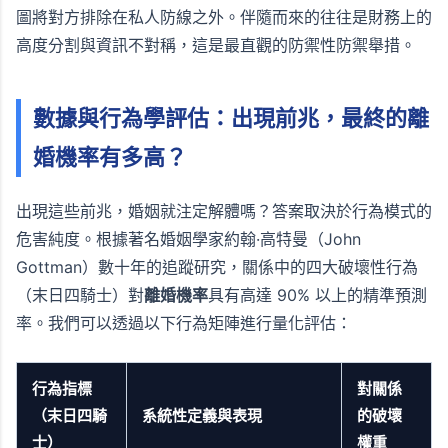
圖將對方排除在私人防線之外。伴隨而來的往往是財務上的
高度分割與資訊不對稱，這是最直觀的防禦性防禦舉措。
數據與行為學評估：出現前兆，最終的離
婚機率有多高？
出現這些前兆，婚姻就注定解體嗎？答案取決於行為模式的
危害純度。根據著名婚姻學家約翰·高特曼（John
Gottman）數十年的追蹤研究，關係中的四大破壞性行為
（末日四騎士）對
離婚機率
具有高達 90% 以上的精準預測
率。我們可以透過以下行為矩陣進行量化評估：
行為指標
對關係
（末日四騎
系統性定義與表現
的破壞
士）
權重