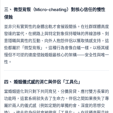
三、 微型背叛（Micro-cheating）對核心信任的慢性
侵蝕
並非只有實質性的身體出軌才會摧毀關係。在社群媒體高度
發達的當代，在網路上與特定對象保持曖昧的界線游移、刻
意隱瞞與異性的互動、向外人抱怨伴侶以獲取情感支持，這
些都屬於「微型背叛」。這種行為會像白蟻一樣，以極其緩
慢但不可逆的速度侵蝕婚姻最核心的架構——安全性與唯一
性。
四、 婚姻儀式感的消亡與伴侶「工具化」
當婚姻退化到只剩下共同育兒、分攤房貸、應付雙方長輩的
功能時，這套系統就失去了生命力。伴侶之間如果喪失了專
屬於兩人的儀式感（例如定期的單獨約會、深度的思想交
換），彼此的身份就會被徹底「工具化」。在這種高壓且枯