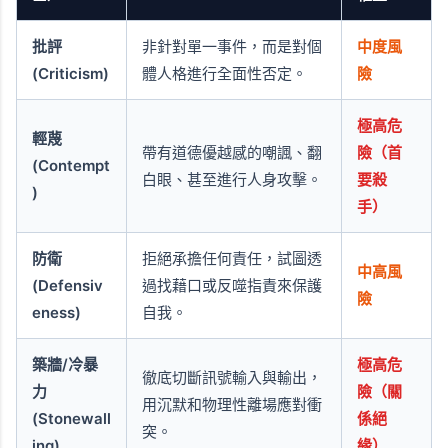
批評
非針對單一事件，而是對個
中度風
(Criticism)
體人格進行全面性否定。
險
極高危
輕蔑
帶有道德優越感的嘲諷、翻
險（首
(Contempt
白眼、甚至進行人身攻擊。
要殺
)
手）
防衛
拒絕承擔任何責任，試圖透
中高風
(Defensiv
過找藉口或反噬指責來保護
險
eness)
自我。
築牆/冷暴
極高危
徹底切斷訊號輸入與輸出，
力
險（關
用沉默和物理性離場應對衝
(Stonewall
係絕
突。
ing)
緣）