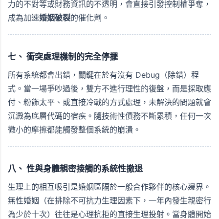
力的不對等或財務資訊的不透明，會直接引發控制權爭奪，
成為加速
婚姻破裂
的催化劑。
七、 衝突處理機制的完全停擺
所有系統都會出錯，關鍵在於有沒有 Debug（除錯）程
式。當一場爭吵過後，雙方不進行理性的復盤，而是採取應
付、粉飾太平、或直接冷戰的方式處理，未解決的問題就會
沉澱為底層代碼的宿疾。隨技術性債務不斷累積，任何一次
微小的摩擦都能觸發整個系統的崩潰。
八、 性與身體親密接觸的系統性撤退
生理上的相互吸引是婚姻區隔於一般合作夥伴的核心邊界。
無性婚姻（在排除不可抗力生理因素下，一年內發生親密行
為少於十次）往往是心理抗拒的直接生理投射。當身體開始