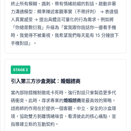
終止所有模糊、諷刺、帶有情緒前綴的對話。啟動非暴
力溝通模型：精準陳述客觀事實（不帶評判） → 表達個
人真實感受 → 提出具體且可量化的行為需求。例如將
「你總是敷衍我」升級為「當我跟你說話你一邊看手機
時，我覺得不被重視，我希望我們每天能有 15 分鐘放下
手機對話」。
STAGE 2
引入第三方沙盒測試：婚姻諮商
當內部除錯機制徹底卡死時，強行對話只會製造更多代
碼衝突。此時，尋求專業的
婚姻諮商
是最高效的策略。
諮商師的作用在於提供一個客觀、中立、安全的沙盒環
境，協助雙方剝離情緒噪音，看清彼此的核心痛點，並
指導建立新的互動契約。