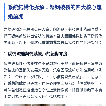
系統結構化拆解：婚姻破裂的四大核心離
婚前兆
要準確預測一段關係是否會走向終點，必須停止依賴直覺，
轉而觀察系統輸出信號的質變。當
夫妻關係
從動態平衡轉為
失衡時，以下四個核心
離婚前兆
是最具指標性的系統警訊：
1. 感情疏離與情感帳戶的絕對零度
最具毀滅性的徵兆往往不是激烈的爭吵，而是寂靜。當雙方
對彼此的互動失去探索興趣，訊息回覆流於功能性通報（例
如：「今晚不回家吃飯」、「小孩補習費已繳」），情感上
的
感情疏離
便已確立。這在心理學上被稱為「情感退縮」，
意味著個體已經開始在心理上進行撤資，降低爭吵頻率本質
上是因為不再願意投入任何情緒成本。