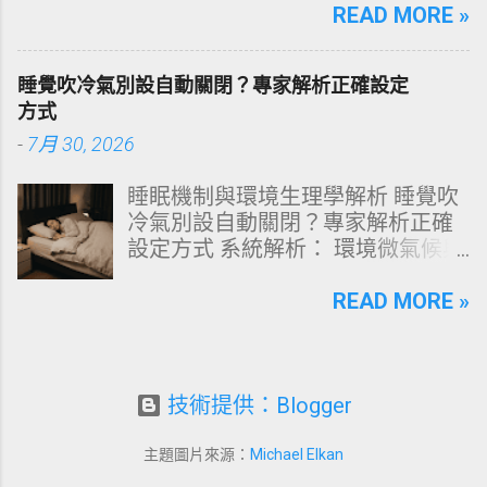
文由專業牙科思維出發，深度剖析
READ MORE »
過嚴密的邏輯分析，為你解構正確
牙齒變色的生理機制、外源性與內
洗頭順序與高效護理機制。 📌 文章
源性染色成因，並提供精準有效的
快速導覽目錄 一、 盲點剖析：沖濕
睡覺吹冷氣別設自動關閉？專家解析正確設定
改善與美白對策。 📋 文章快速導覽
立刻塗洗髮精，為何是毀髮災難？
方式
目錄 一、 牙齒顏色的生物學本質：
二、 關鍵核心：「預洗（Pre-
-
7月 30, 2026
琺瑯質與象牙質 二、 牙齒變黃的10
Wash）」的物理學與生物學底層邏
大關鍵原因剖析 三、 外源性 vs 內
輯 三、 高效演算法：NT策略家的
睡眠機制與環境生理學解析 睡覺吹
源性變色的自我檢視 四、 5大專業
「雙重洗髮黃金公式」 四、 全流程
冷氣別設自動關閉？專家解析正確
牙醫美白療程評估與比較 五、 避坑
對比：正確洗頭與錯誤習慣的系統
設定方式 系統解析： 環境微氣候與
指南：破除3大網路美白偏方迷思
差異 五、 破除迷思：7 個被誤傳已
深度睡眠決策 閱讀時間： 約 12 分
六、 打造抗黃防線：日常衛教與護
久的洗髮常見陷阱 六、 頭皮健康自
鐘 深夜三點突然醒來、渾身大汗，
READ MORE »
理策略 一、 牙齒顏色的生物學本
測：建構個人化高效護髮工作流
隨後輾轉難眠直到天亮？這並非單
質：琺瑯質與象牙質 要理解牙齒為
一、 盲點剖析：沖濕立刻塗洗髮
純的偶發失眠，而是人體生理調節
何泛黃，首先必須釐清牙齒的硬組
精，為何是毀髮災難？ 從表面上
機制與環境控溫設定發生劇烈衝突
織構造。牙齒最外層是由高度鈣化
看，洗頭不過是「弄濕、抹洗髮
的必然結果。 多數人為了節省電費
技術提供：Blogger
的透明或半透明組織組成的 琺瑯質
精、搓揉、沖水」這四個動作。然
或擔心感冒，習慣將冷氣定時設定
（Enamel，又稱牙釉質） ，而包裹
而，站在邏輯分析與物質特性的角
為 2 至 3 小時後自動關機。從大腦
在琺瑯質內層的則是微黃色的 象牙
主題圖片來源：
Michael Elkan
度，洗頭是一場精密的 表面張力改
體溫調節網路與睡眠結構學的角度
質（Dentin，又稱牙本質） 。 💡 生
變 與 乳化作用 。當你剛打開水龍