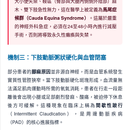
大小便失禁、鞍區（臀部與大腿內側側外陰部）麻
木、雙下肢急性無力，這在醫學上被定義為
馬尾症
候群（Cauda Equina Syndrome）
。這屬於嚴重
的神經外科急症，必須在24至48小時內進行減壓
手術，否則將導致永久性癱瘓與失禁。
機制三：下肢動脈粥狀硬化與血管閉塞
部分患者的
腳麻原因
並非源自神經，而是血管系統發生
實質性管腔狹窄。當下肢動脈硬化斑塊形成，血流量無
法滿足肌肉運動時所需的氧氣消耗，患者在行走一段距
離後會出現小腿或足部劇烈發麻、酸痛，被迫停下休息
後方可緩解。這種現象在臨床上稱為
間歇性跛行
（Intermittent Claudication），是周邊動脈疾病
（PAD）的核心進展指標。