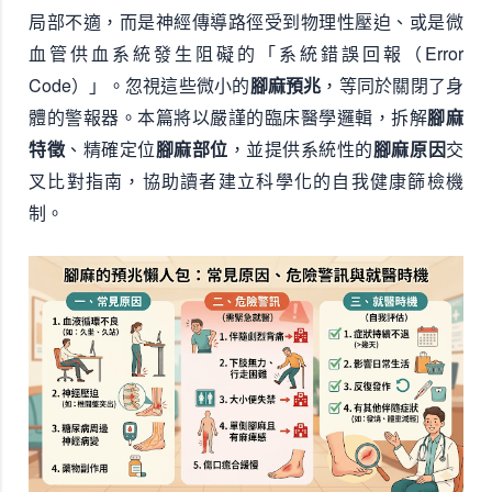
局部不適，而是神經傳導路徑受到物理性壓迫、或是微
血管供血系統發生阻礙的「系統錯誤回報（Error
Code）」。忽視這些微小的
腳麻預兆
，等同於關閉了身
體的警報器。本篇將以嚴謹的臨床醫學邏輯，拆解
腳麻
特徵
、精確定位
腳麻部位
，並提供系統性的
腳麻原因
交
叉比對指南，協助讀者建立科學化的自我健康篩檢機
制。