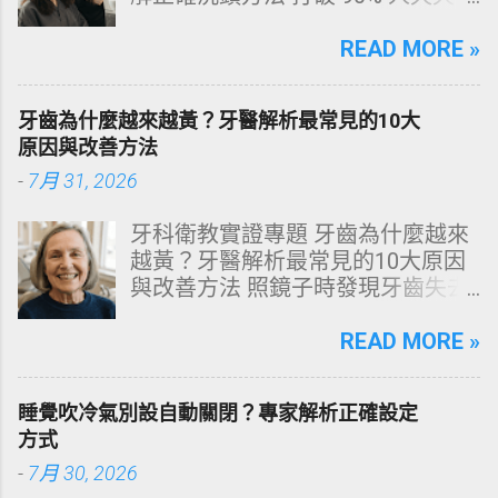
犯的頭皮毀滅式誤區！以理性的結
構化思維，拆解頭皮清潔的物理與
READ MORE »
化學底層邏輯，重塑發亮豐盈的健
康髮質。 💡 理性思維考題：你是否
牙齒為什麼越來越黃？牙醫解析最常見的10大
天天洗頭，頭皮卻依然半天就出
原因與改善方法
油、發癢，甚至掉髮嚴重？ 絕大多
-
7月 31, 2026
數人的頭皮問題，並不是洗髮精買
得不夠貴，而是「第一步就做錯
牙科衛教實證專題 牙齒為什麼越來
了」。當你蓮蓬頭剛淋濕頭髮，下
越黃？牙醫解析最常見的10大原因
一秒就把濃縮洗髮精直接抹在頭皮
與改善方法 照鏡子時發現牙齒失去
上時，你已經親手觸發了一連串破
原有光澤，逐漸偏黃甚至發灰？本
壞頭皮屏障的化學反應。本文將透
文由專業牙科思維出發，深度剖析
READ MORE »
過嚴密的邏輯分析，為你解構正確
牙齒變色的生理機制、外源性與內
洗頭順序與高效護理機制。 📌 文章
源性染色成因，並提供精準有效的
快速導覽目錄 一、 盲點剖析：沖濕
睡覺吹冷氣別設自動關閉？專家解析正確設定
改善與美白對策。 📋 文章快速導覽
立刻塗洗髮精，為何是毀髮災難？
方式
目錄 一、 牙齒顏色的生物學本質：
二、 關鍵核心：「預洗（Pre-
-
7月 30, 2026
琺瑯質與象牙質 二、 牙齒變黃的10
Wash）」的物理學與生物學底層邏