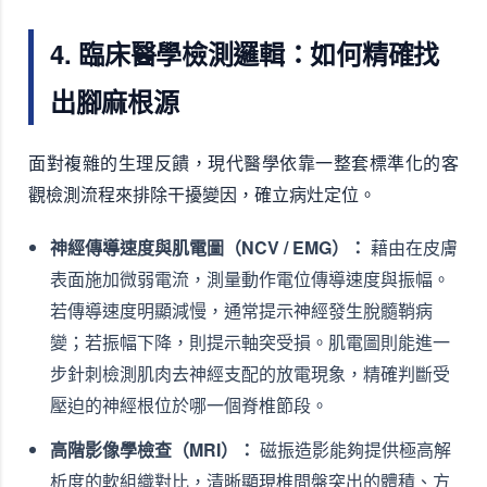
4. 臨床醫學檢測邏輯：如何精確找
出腳麻根源
面對複雜的生理反饋，現代醫學依靠一整套標準化的客
觀檢測流程來排除干擾變因，確立病灶定位。
神經傳導速度與肌電圖（NCV / EMG）：
藉由在皮膚
表面施加微弱電流，測量動作電位傳導速度與振幅。
若傳導速度明顯減慢，通常提示神經發生脫髓鞘病
變；若振幅下降，則提示軸突受損。肌電圖則能進一
步針刺檢測肌肉去神經支配的放電現象，精確判斷受
壓迫的神經根位於哪一個脊椎節段。
高階影像學檢查（MRI）：
磁振造影能夠提供極高解
析度的軟組織對比，清晰顯現椎間盤突出的體積、方