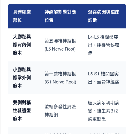
具體腳麻
神經解剖學對應
潛在病因與臨床
部位
位置
診斷
大腳趾與
L4-L5 椎間盤突
第五腰椎神經根
腳背內側
出、腰椎管狹窄
(L5 Nerve Root)
麻木
症
小腳趾與
第一薦椎神經根
L5-S1 椎間盤突
腳掌外側
(S1 Nerve Root)
出、坐骨神經痛
麻木
雙側對稱
糖尿病足初期病
遠端多發性周邊
性鞋襪型
變、維生素B12
神經網
麻木
嚴重缺乏