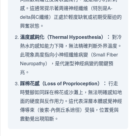
感。這通常提示著周邊神經纖維（特別是A-
delta與C纖維）正處於輕度缺氧或初期受壓迫的
興奮狀態。
溫度感鈍化（Thermal Hypoesthesia）：
對冷
熱水的感知能力下降，無法精確判斷外界溫度。
此現象高度指向小神經纖維病變（Small Fiber
Neuropathy），是代謝型神經病變的關鍵預
兆。
踩棉花感（Loss of Proprioception）：
行走
時雙腳如同踩在棉花或沙灘上，無法明確感知地
面的硬度與反作用力。這代表深層本體感覺神經
傳導束（後索-內側丘系途徑）受損，位置覺與
震動覺出現阻斷。