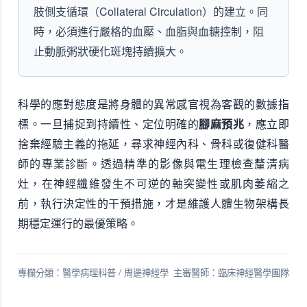
肢側支循環（Collateral Circulation）的建立。同
時，必須進行嚴格的血壓、血脂與血糖控制，阻
止動脈粥狀硬化斑塊持續擴大。
科學的應對態度是將身體的異常感官視為客觀的數據指
標。一旦捕捉到持續性、定位明確的
腳麻預兆
，應立即
捨棄經驗主義的拖延，尋求神經內科、骨科或復健科醫
師的專業診斷。透過精準的影像與電生理檢查釐清病
灶，在神經纖維發生不可逆的軸突變性或肌肉萎縮之
前，執行決定性的干預措施，才是維護人體生物架構長
期穩定運行的最優策略。
專欄分類：醫學病理科普 / 周邊神經學
主審醫師：臨床神經醫學團隊