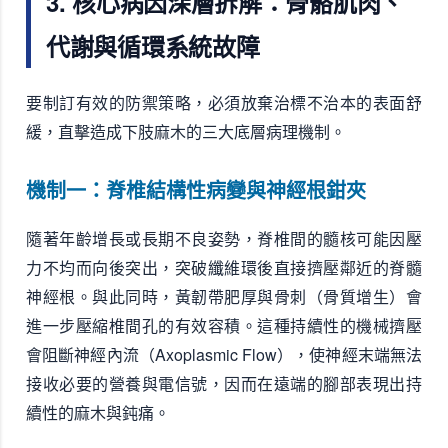
3. 核心病因深層拆解：骨骼肌肉、
代謝與循環系統故障
要制訂有效的防禦策略，必須放棄治標不治本的表面舒
緩，直擊造成下肢麻木的三大底層病理機制。
機制一：脊椎結構性病變與神經根鉗夾
隨著年齡增長或長期不良姿勢，脊椎間的髓核可能因壓
力不均而向後突出，突破纖維環後直接擠壓鄰近的脊髓
神經根。與此同時，黃韌帶肥厚與骨刺（骨質增生）會
進一步壓縮椎間孔的有效容積。這種持續性的機械擠壓
會阻斷神經內流（Axoplasmic Flow），使神經末端無法
接收必要的營養與電信號，因而在遠端的腳部表現出持
續性的麻木與鈍痛。