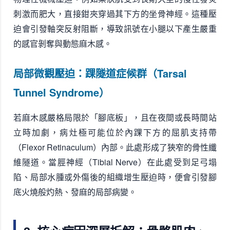
刺激而肥大，直接鉗夾穿過其下方的坐骨神經。這種壓
迫會引發軸突反射阻斷，導致訊號在小腿以下產生嚴重
的感官剝奪與動態麻木感。
局部微觀壓迫：踝隧道症候群（Tarsal
Tunnel Syndrome）
若麻木感嚴格局限於「腳底板」，且在夜間或長時間站
立時加劇，病灶極可能位於內踝下方的屈肌支持帶
（Flexor Retinaculum）內部。此處形成了狹窄的骨性纖
維隧道。當脛神經（Tibial Nerve）在此處受到足弓塌
陷、局部水腫或外傷後的組織增生壓迫時，便會引發腳
底火燒般灼熱、發麻的局部病變。