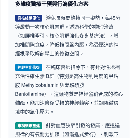
多維度醫療干預與行為優化方案
避免長時間維持同一姿勢，每45分
脊椎結構優化
鐘啟動一次核心肌肉群。透過科學的物理治療
（如腰椎牽引、核心肌群強化麥肯基療法），增
加椎間隙寬度，降低椎間盤內壓，為受壓迫的神
經根爭取解剖學上的修復空間。
在臨床醫師指導下，有針對性地補
神經生化修復
充活性維生素 B群（特別是高生物利用度的甲鈷
胺 Methylcobalamin 與苯磷硫胺
Benfotiamine）。這類物質是神經髓鞘合成的核心
輔酶，能加速修復受損的神經軸突，並調降微環
境中的氧化壓力。
針對血管狹窄引發的發麻，應透過
末梢循環重建
規律的有氧耐力訓練（如漸進式步行），刺激下