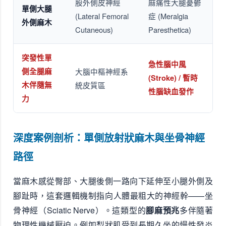
股外側皮神經
麻痛性大腿憂鬱
單側大腿
(Lateral Femoral
症 (Meralgia
外側麻木
Cutaneous)
Paresthetica)
突發性單
急性腦中風
側全腿麻
大腦中樞神經系
(Stroke) / 暫時
木伴隨無
統皮質區
性腦缺血發作
力
深度案例剖析：單側放射狀麻木與坐骨神經
路徑
當麻木感從臀部、大腿後側一路向下延伸至小腿外側及
腳趾時，這套邏輯機制指向人體最粗大的神經幹——坐
骨神經（Sciatic Nerve）。這類型的
腳麻預兆
多伴隨著
物理性機械壓迫。例如梨狀肌受到長期久坐的慢性發炎