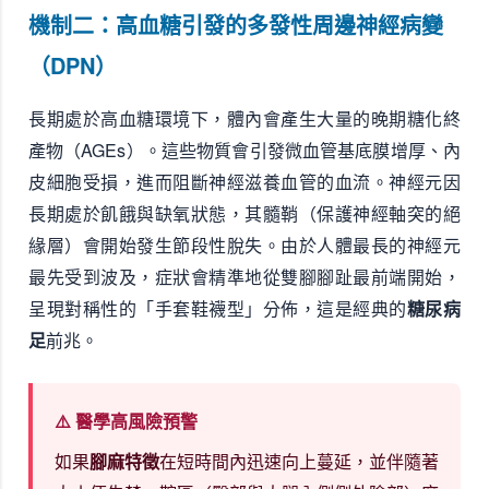
機制二：高血糖引發的多發性周邊神經病變
（DPN）
長期處於高血糖環境下，體內會產生大量的晚期糖化終
產物（AGEs）。這些物質會引發微血管基底膜增厚、內
皮細胞受損，進而阻斷神經滋養血管的血流。神經元因
長期處於飢餓與缺氧狀態，其髓鞘（保護神經軸突的絕
緣層）會開始發生節段性脫失。由於人體最長的神經元
最先受到波及，症狀會精準地從雙腳腳趾最前端開始，
呈現對稱性的「手套鞋襪型」分佈，這是經典的
糖尿病
足
前兆。
⚠️ 醫學高風險預警
如果
腳麻特徵
在短時間內迅速向上蔓延，並伴隨著