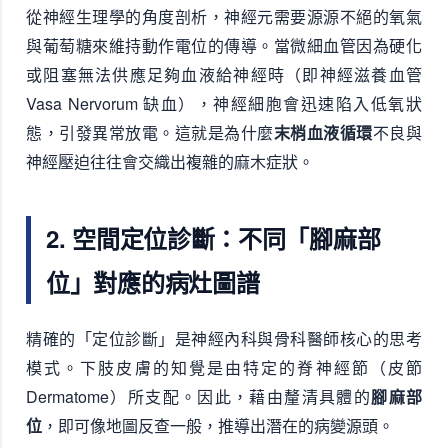
從神經生理學的角度剖析，神經元需要源源不絕的氧氣
與葡萄糖來維持動作電位的傳導。當微細血管因為硬化
或阻塞無法供應足夠血液給神經時（即神經滋養血管
Vasa Nervorum 缺血），神經細胞會迅速陷入低氧狀
態，引發異常放電。這就是為什麼
末梢血液循環
不良與
神經壓迫往往會交織出複雜的麻木症狀。
2. 空間定位診斷：不同「腳麻部
位」對應的病灶圖譜
精確的「定位診斷」是神經內科與骨科醫師核心的思考
模式。下肢皮膚的知覺是由特定的脊神經節（皮節
Dermatome）所支配。因此，藉由釐清具體的
腳麻部
位
，即可像地圖反查一般，推導出潛在的病變源頭。