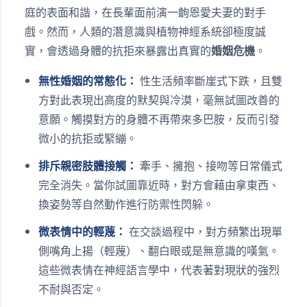
庭的表面和諧，在長輩面前演一齣恩愛夫妻的對手
戲。然而，人類的潛意識與植物神經系統卻極度誠
實，會透過身體的抗拒來暴露出真實的
婚姻危機
。
無性婚姻的常態化：
性生活頻率斷崖式下跌，且雙
方對此表現出高度的默契與冷漠，毫無試圖改善的
意願。觸摸對方的身體不再帶來多巴胺，反而引發
微小的抗拒或緊繃。
排斥親密肢體接觸：
牽手、擁抱、接吻等日常儀式
完全消失。當你試圖靠近時，對方會藉由拿東西、
換姿勢等自然動作進行防禦性閃躲。
微表情中的輕蔑：
在交談過程中，對方頻繁出現單
側嘴角上揚（輕蔑）、翻白眼或是無意識的嘆氣。
這些微表情在神經語言學中，代表著對現狀的強烈
不耐與否定。