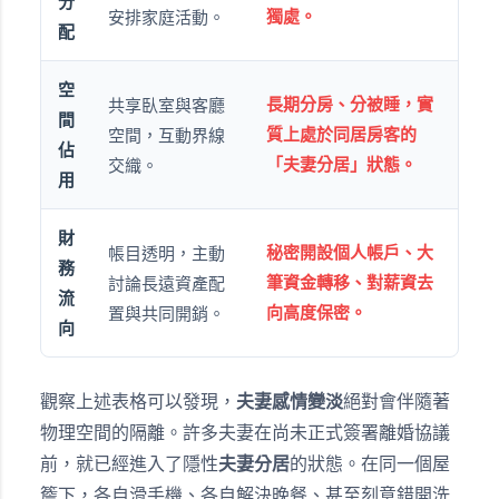
分
獨處。
安排家庭活動。
配
空
長期分房、分被睡，實
共享臥室與客廳
間
質上處於同居房客的
空間，互動界線
佔
「夫妻分居」狀態。
交織。
用
財
秘密開設個人帳戶、大
帳目透明，主動
務
筆資金轉移、對薪資去
討論長遠資產配
流
向高度保密。
置與共同開銷。
向
觀察上述表格可以發現，
夫妻感情變淡
絕對會伴隨著
物理空間的隔離。許多夫妻在尚未正式簽署離婚協議
前，就已經進入了隱性
夫妻分居
的狀態。在同一個屋
簷下，各自滑手機、各自解決晚餐、甚至刻意錯開洗