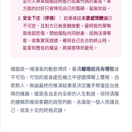
並引入專業婚姻諮商進行底層代碼的重寫。單
方面的討好只會降低自己的籌碼，毫無效益。
安全下庄（停損）：
如果確認
夫妻感情變淡
已
不可逆，且對方已無意願維繫。最明智的策略
是收起悲傷，開始盤點共同財產、諮詢法律專
家、收集實質證據，確保自己在合約終止時，
能拿到應有的權益，將損害降到最低。
婚姻是一場漫長的動態博弈，看清
離婚前兆有哪些
並
不可怕，可怕的是身處危機之中卻選擇矇上雙眼、自
欺欺人。無論最終的推演結果是決定攜手修復這台故
障的機器，還是各自走向全新的人生軌道，保持清醒
的邏輯思維與客觀的局勢判斷，永遠是一個人保護自
己、底氣十足的終極武器。