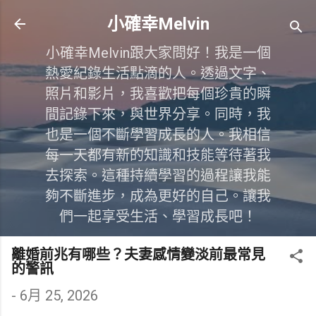
跳到主要內容
小確幸Melvin
小確幸Melvin跟大家問好！我是一個
熱愛紀錄生活點滴的人。透過文字、
照片和影片，我喜歡把每個珍貴的瞬
間記錄下來，與世界分享。同時，我
也是一個不斷學習成長的人。我相信
每一天都有新的知識和技能等待著我
去探索。這種持續學習的過程讓我能
夠不斷進步，成為更好的自己。讓我
們一起享受生活、學習成長吧！
離婚前兆有哪些？夫妻感情變淡前最常見
的警訊
-
6月 25, 2026