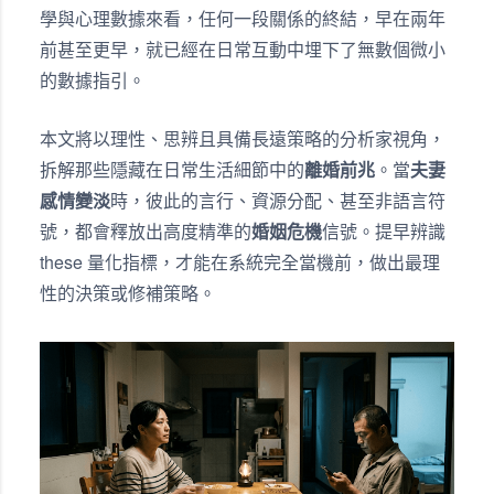
學與心理數據來看，任何一段關係的終結，早在兩年
前甚至更早，就已經在日常互動中埋下了無數個微小
的數據指引。
本文將以理性、思辨且具備長遠策略的分析家視角，
拆解那些隱藏在日常生活細節中的
離婚前兆
。當
夫妻
感情變淡
時，彼此的言行、資源分配、甚至非語言符
號，都會釋放出高度精準的
婚姻危機
信號。提早辨識
these 量化指標，才能在系統完全當機前，做出最理
性的決策或修補策略。