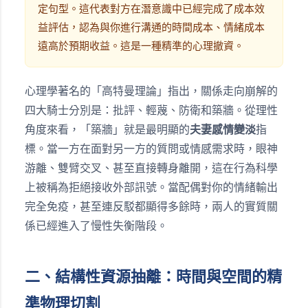
定句型。這代表對方在潛意識中已經完成了成本效
益評估，認為與你進行溝通的時間成本、情緒成本
遠高於預期收益。這是一種精準的心理撤資。
心理學著名的「高特曼理論」指出，關係走向崩解的
四大騎士分別是：批評、輕蔑、防衛和築牆。從理性
角度來看，「築牆」就是最明顯的
夫妻感情變淡
指
標。當一方在面對另一方的質問或情感需求時，眼神
游離、雙臂交叉、甚至直接轉身離開，這在行為科學
上被稱為拒絕接收外部訊號。當配偶對你的情緒輸出
完全免疫，甚至連反駁都顯得多餘時，兩人的實質關
係已經進入了慢性失衡階段。
二、結構性資源抽離：時間與空間的精
準物理切割