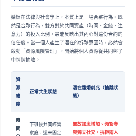
婚姻在法律與社會學上，本質上是一場合夥行為。既
然是合夥行為，雙方對於共同資產（時間、金錢、注
意力）的投入比例，最能反映出其內心對這份合約的
信任度。當一個人產生了潛在的拆夥意圖時，必然會
啟動「資源風險管理」，開始將個人資源從共同盤子
中悄悄抽離。
資
源
潛在離婚前兆（抽離狀
正常共生狀態
維
態）
度
時
無故加班增加、頻繁參
下班後共同經營
間
與獨立社交，抗拒兩人
家庭，週末固定