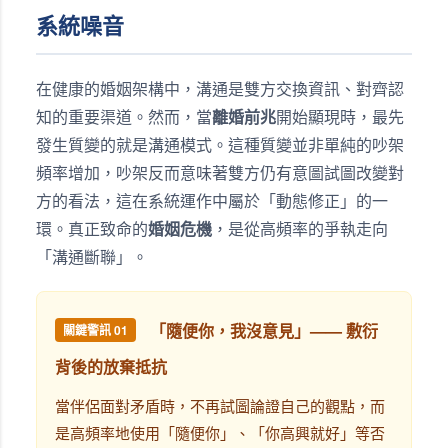
系統噪音
在健康的婚姻架構中，溝通是雙方交換資訊、對齊認
知的重要渠道。然而，當
離婚前兆
開始顯現時，最先
發生質變的就是溝通模式。這種質變並非單純的吵架
頻率增加，吵架反而意味著雙方仍有意圖試圖改變對
方的看法，這在系統運作中屬於「動態修正」的一
環。真正致命的
婚姻危機
，是從高頻率的爭執走向
「溝通斷聯」。
「隨便你，我沒意見」—— 敷衍
關鍵警訊 01
背後的放棄抵抗
當伴侶面對矛盾時，不再試圖論證自己的觀點，而
是高頻率地使用「隨便你」、「你高興就好」等否