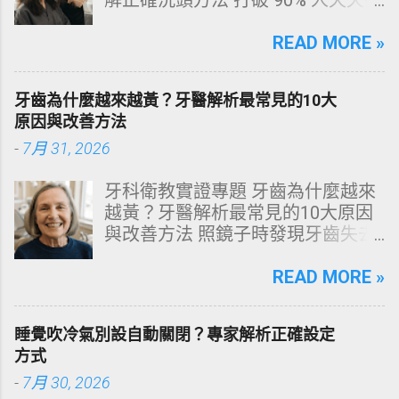
解正確洗頭方法 打破 90% 人天天在
犯的頭皮毀滅式誤區！以理性的結
構化思維，拆解頭皮清潔的物理與
READ MORE »
化學底層邏輯，重塑發亮豐盈的健
康髮質。 💡 理性思維考題：你是否
牙齒為什麼越來越黃？牙醫解析最常見的10大
天天洗頭，頭皮卻依然半天就出
原因與改善方法
油、發癢，甚至掉髮嚴重？ 絕大多
-
7月 31, 2026
數人的頭皮問題，並不是洗髮精買
得不夠貴，而是「第一步就做錯
牙科衛教實證專題 牙齒為什麼越來
了」。當你蓮蓬頭剛淋濕頭髮，下
越黃？牙醫解析最常見的10大原因
一秒就把濃縮洗髮精直接抹在頭皮
與改善方法 照鏡子時發現牙齒失去
上時，你已經親手觸發了一連串破
原有光澤，逐漸偏黃甚至發灰？本
壞頭皮屏障的化學反應。本文將透
文由專業牙科思維出發，深度剖析
READ MORE »
過嚴密的邏輯分析，為你解構正確
牙齒變色的生理機制、外源性與內
洗頭順序與高效護理機制。 📌 文章
源性染色成因，並提供精準有效的
快速導覽目錄 一、 盲點剖析：沖濕
睡覺吹冷氣別設自動關閉？專家解析正確設定
改善與美白對策。 📋 文章快速導覽
立刻塗洗髮精，為何是毀髮災難？
方式
目錄 一、 牙齒顏色的生物學本質：
二、 關鍵核心：「預洗（Pre-
-
7月 30, 2026
琺瑯質與象牙質 二、 牙齒變黃的10
Wash）」的物理學與生物學底層邏