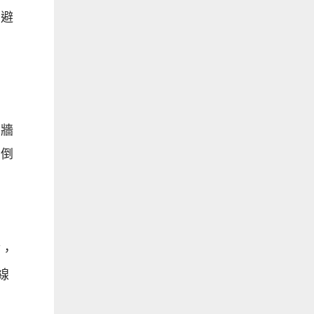
，避
在牆
方倒
管，
線