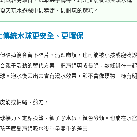
玩具容易取得，成本幾乎為零，玩法又能從幼兒玩水延
夏天玩水遊戲中最穩定、最耐玩的選項。
：比傳統水球更安全、更環保
但破掉後會留下碎片，清理麻煩，也可能被小孩或寵物
合親子活動的替代方案。把海綿剪成長條，數條綁在一
球。泡水後丟出去會有潑水效果，卻不會像硬物一樣有
皮筋或棉繩、剪刀。
球接力、定點投籃、親子潑水戰、顏色分類。也能在水
孩子感受海綿吸水後重量變重的差異。