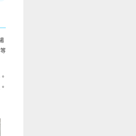
場
變等
落。
程。