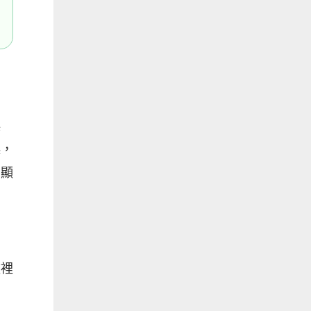
誤
起，
明顯
盆裡