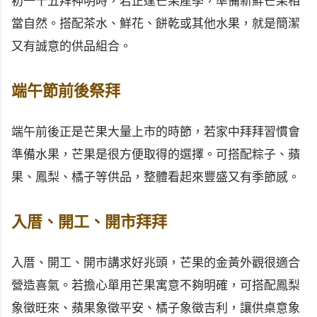
初一十五拜神明時，若正逢芒果產季，準備新鮮芒果相
當自然。搭配茶水、鮮花、餅乾或其他水果，就是簡潔
又有誠意的供品組合。
端午節前後祭拜
端午前後正是芒果大量上市的時節，若家中拜拜習慣會
準備水果，芒果是很方便取得的選擇。可搭配粽子、蘋
果、鳳梨、橘子等供品，整體看起來豐盛又有季節感。
入厝、開工、開市拜拜
入厝、開工、開市講求好兆頭，芒果的金黃外觀很適合
營造喜氣。若擔心單用芒果寓意不夠明確，可搭配鳳梨
象徵旺來、蘋果象徵平安、橘子象徵吉利，讓供桌意象