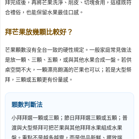
拜完成後，再將芒果洗淨、削皮、切塊食用，這樣既符
合禮俗，也能保留水果最佳口感。
拜芒果放幾顆比較好？
芒果顆數沒有全台一致的硬性規定。一般家庭常見做法
是放一顆、三顆、五顆，或與其他水果合成一盤。若供
桌空間不大，一顆漂亮飽滿的芒果也可以；若是大型祭
拜，三顆或五顆更有份量感。
顆數判斷法
小拜拜選一顆或三顆；節日拜拜選三顆或五顆；普
渡與大型祭拜可把芒果與其他拜拜水果組成水果
盤。重點不是越多越靈，而是供品新鮮、擺放端