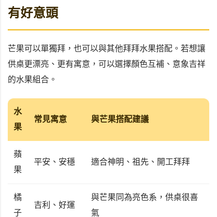
有好意頭
芒果可以單獨拜，也可以與其他拜拜水果搭配。若想讓
供桌更漂亮、更有寓意，可以選擇顏色互補、意象吉祥
的水果組合。
水
常見寓意
與芒果搭配建議
果
蘋
平安、安穩
適合神明、祖先、開工拜拜
果
橘
與芒果同為亮色系，供桌很喜
吉利、好運
子
氣