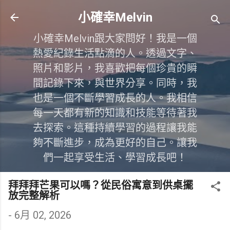
跳到主要內容
小確幸Melvin
小確幸Melvin跟大家問好！我是一個
熱愛紀錄生活點滴的人。透過文字、
照片和影片，我喜歡把每個珍貴的瞬
間記錄下來，與世界分享。同時，我
也是一個不斷學習成長的人。我相信
每一天都有新的知識和技能等待著我
去探索。這種持續學習的過程讓我能
夠不斷進步，成為更好的自己。讓我
們一起享受生活、學習成長吧！
拜拜拜芒果可以嗎？從民俗寓意到供桌擺
放完整解析
-
6月 02, 2026