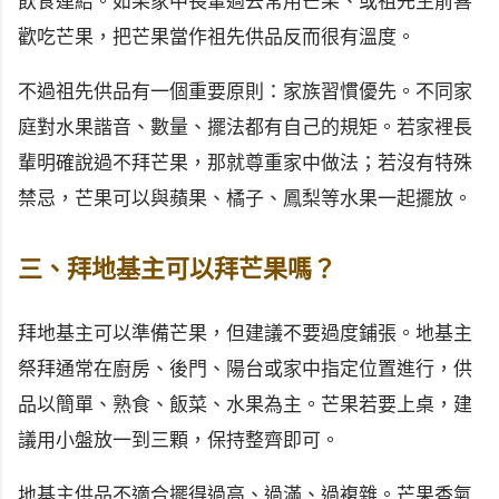
飲食連結。如果家中長輩過去常用芒果、或祖先生前喜
歡吃芒果，把芒果當作祖先供品反而很有溫度。
不過祖先供品有一個重要原則：家族習慣優先。不同家
庭對水果諧音、數量、擺法都有自己的規矩。若家裡長
輩明確說過不拜芒果，那就尊重家中做法；若沒有特殊
禁忌，芒果可以與蘋果、橘子、鳳梨等水果一起擺放。
三、拜地基主可以拜芒果嗎？
拜地基主可以準備芒果，但建議不要過度鋪張。地基主
祭拜通常在廚房、後門、陽台或家中指定位置進行，供
品以簡單、熟食、飯菜、水果為主。芒果若要上桌，建
議用小盤放一到三顆，保持整齊即可。
地基主供品不適合擺得過高、過滿、過複雜。芒果香氣