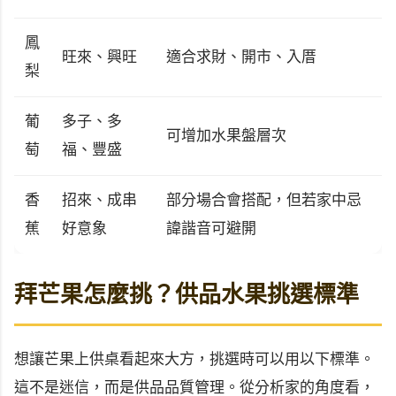
鳳
旺來、興旺
適合求財、開市、入厝
梨
葡
多子、多
可增加水果盤層次
萄
福、豐盛
香
招來、成串
部分場合會搭配，但若家中忌
蕉
好意象
諱諧音可避開
拜芒果怎麼挑？供品水果挑選標準
想讓芒果上供桌看起來大方，挑選時可以用以下標準。
這不是迷信，而是供品品質管理。從分析家的角度看，