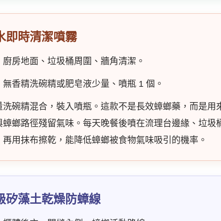
水即時清潔噴霧
、廚房地面、垃圾桶周圍、牆角清潔。
ml、無香精洗碗精或肥皂液少量、噴瓶 1 個。
量洗碗精混合，裝入噴瓶。這款不是長效蟑螂藥，而是用
與蟑螂路徑殘留氣味。每天晚餐後噴在流理台邊緣、垃圾
，再用抹布擦乾，能降低蟑螂被食物氣味吸引的機率。
級矽藻土乾燥防蟑線