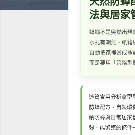
天然防蟑
法與居家
蟑螂不是突然出現
水孔有潮氣、紙箱
自動把家裡當成據
而是要用「策略型
這篇會用分析家型
防蟑配方、自製環
納防蟑與日常居家
躲、能繁殖的條件