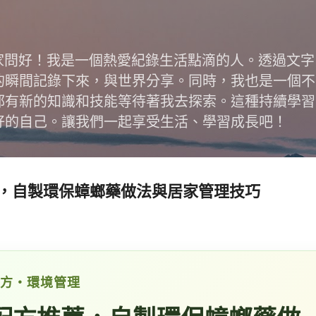
跳到主要內容
跟大家問好！我是一個熱愛紀錄生活點滴的人。透過文
的瞬間記錄下來，與世界分享。同時，我也是一個不
都有新的知識和技能等待著我去探索。這種持續學習
好的自己。讓我們一起享受生活、學習成長吧！
，自製環保蟑螂藥做法與居家管理技巧
方・環境管理