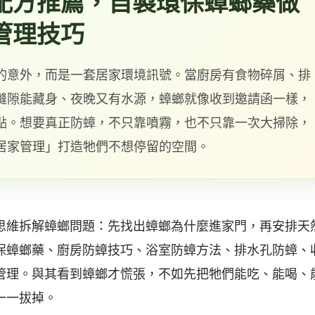
配方推薦，自製環保蟑螂藥做
管理技巧
的意外，而是一套居家環境訊號。當廚房有食物碎屑、排
縫隙能藏身、夜晚又有水源，蟑螂就像收到邀請函一樣，
點。想要真正防蟑，不只靠噴霧，也不只靠一次大掃除，
居家管理」打造牠們不想停留的空間。
思維拆解蟑螂問題：先找出蟑螂為什麼進家門，再安排天
保蟑螂藥、廚房防蟑技巧、浴室防蟑方法、排水孔防蟑、
管理。與其看到蟑螂才慌張，不如先把牠們能吃、能喝、
一一拔掉。