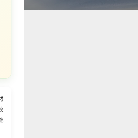
然
收
能