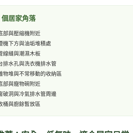
8 個居家角落
底部與壓縮機附近
煙機下方與油垢堆積處
管線縫與潮濕木板
台排水孔與洗衣機排水管
雜物堆與不常移動的收納區
底部與寵物碗附近
窗破洞與冷氣排水管周邊
收桶與廚餘暫放區