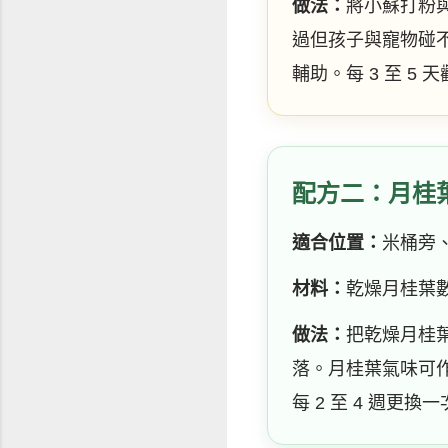
做法：
將小蘇打粉
過但孩子與寵物碰
輔助。每 3 至 5
配方二：月桂
適合位置：
米桶旁
材料：
乾燥月桂葉
做法：
把乾燥月桂
落。月桂葉氣味可
每 2 至 4 週更換