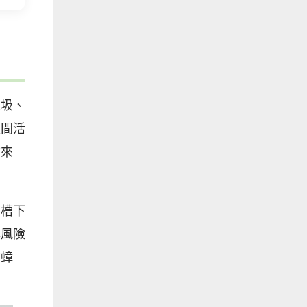
垃圾、
夜間活
物來
水槽下
露風險
防蟑