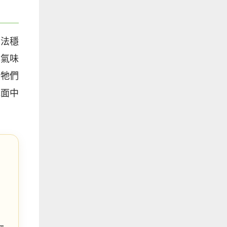
無法穩
學氣味
在牠們
地面中