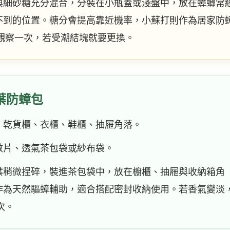
與細砂糖充分混合，分裝在小瓶蓋或淺盤中，放在蟑螂常
不到的位置。糖分會提高靠近機率，小蘇打則作為居家防
 天觀察一次，若受潮結塊就要更換。
葉防蟑包
、乾貨櫃、衣櫃、鞋櫃、抽屜角落。
數片、透氣茶包袋或紗布袋。
葉稍微捏碎，裝進茶包袋中，放在櫥櫃、抽屜與收納箱角
作為天然驅蟑輔助，適合搭配密封收納使用。若香氣變淡
一次。