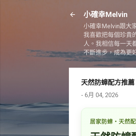
小確幸Melvin
小確幸Melvin
我喜歡把每個珍貴
人。我相信每一天
不斷進步，成為更
天然防蟑配方推薦
-
6月 04, 2026
居家防蟑・天然配