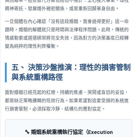
資回報率。這些替代方案包括但不限於：全心投入事業、尋找
精神寄託、發展婚外親密關係，或是重新回歸單身自由。
一旦個體在內心確認「沒有這段婚姻，我會過得更好」這一命
題時，婚姻的解體就只是時間與法律程序問題。此時，傳統的
情感勒索或道德綁架將完全失效，因為對方的決策基底已經轉
變為純粹的理性利弊權衡。
五、 決策沙盤推演：理性的損害管制
與系統重構路徑
面對婚姻已經亮起的紅燈，持續的焦慮、哭鬧或盲目的妥協，
都是缺乏策略邏輯的低效行為。如果希望對這套受損的系統進
行損害管制，必須採取冷靜、結構化的應對協定。
🔧 婚姻系統重構執行協定（Execution