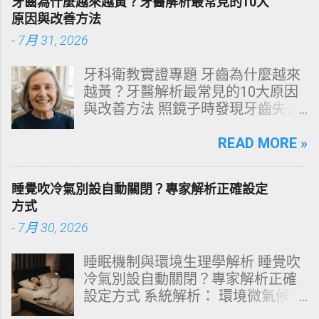
牙齒為什麼越來越黃？牙醫解析最常見的10大
天天洗頭，頭皮卻依然半天就出
原因與改善方法
油、發癢，甚至掉髮嚴重？ 絕大多
-
7月 31, 2026
數人的頭皮問題，並不是洗髮精買
得不夠貴，而是「第一步就做錯
牙科衛教實證專題 牙齒為什麼越來
了」。當你蓮蓬頭剛淋濕頭髮，下
越黃？牙醫解析最常見的10大原因
一秒就把濃縮洗髮精直接抹在頭皮
與改善方法 照鏡子時發現牙齒失去
上時，你已經親手觸發了一連串破
原有光澤，逐漸偏黃甚至發灰？本
壞頭皮屏障的化學反應。本文將透
文由專業牙科思維出發，深度剖析
READ MORE »
過嚴密的邏輯分析，為你解構正確
牙齒變色的生理機制、外源性與內
洗頭順序與高效護理機制。 📌 文章
源性染色成因，並提供精準有效的
快速導覽目錄 一、 盲點剖析：沖濕
睡覺吹冷氣別設自動關閉？專家解析正確設定
改善與美白對策。 📋 文章快速導覽
立刻塗洗髮精，為何是毀髮災難？
方式
目錄 一、 牙齒顏色的生物學本質：
二、 關鍵核心：「預洗（Pre-
-
7月 30, 2026
琺瑯質與象牙質 二、 牙齒變黃的10
Wash）」的物理學與生物學底層邏
大關鍵原因剖析 三、 外源性 vs 內
輯 三、 高效演算法：NT策略家的
睡眠機制與環境生理學解析 睡覺吹
源性變色的自我檢視 四、 5大專業
「雙重洗髮黃金公式」 四、 全流程
冷氣別設自動關閉？專家解析正確
牙醫美白療程評估與比較 五、 避坑
對比：正確洗頭與錯誤習慣的系統
設定方式 系統解析： 環境微氣候與
指南：破除3大網路美白偏方迷思
差異 五、 破除迷思：7 個被誤傳已
深度睡眠決策 閱讀時間： 約 12 分
六、 打造抗黃防線：日常衛教與護
久的洗髮常見陷阱 六、 頭皮健康自