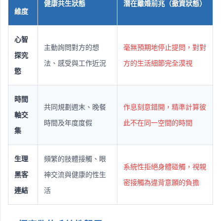
健康共生狀態
潛在離婚前兆（撤資狀態）
維度
心智
主動詢問對方的想
毫無預期地停止提問，對對
探究
法、感受與工作近況
方的生活細節完全漠視
慾
時間
共同規劃週末、晚餐
作息刻意錯開，精準計算彼
軸交
時間及年度度假
此不在同一空間的時間
集
生理
頻繁的肢體接觸、眼
系統性拒絕身體碰觸，視親
黑客
神交流與健康的性生
密接觸為違背意願的負擔
連結
活