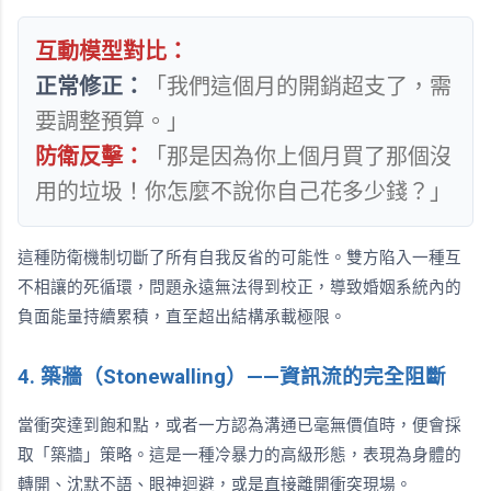
互動模型對比：
正常修正：
「我們這個月的開銷超支了，需
要調整預算。」
防衛反擊：
「那是因為你上個月買了那個沒
用的垃圾！你怎麼不說你自己花多少錢？」
這種防衛機制切斷了所有自我反省的可能性。雙方陷入一種互
不相讓的死循環，問題永遠無法得到校正，導致婚姻系統內的
負面能量持續累積，直至超出結構承載極限。
4. 築牆（Stonewalling）——資訊流的完全阻斷
當衝突達到飽和點，或者一方認為溝通已毫無價值時，便會採
取「築牆」策略。這是一種冷暴力的高級形態，表現為身體的
轉開、沈默不語、眼神迴避，或是直接離開衝突現場。