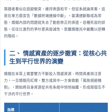
築牆者看似在迴避衝突、維持表面和平，但從系統論來看，這
是在單方面宣告「數據終端連線中斷」。當溝通斷聯成為常
態，婚姻內部的問題就失去了動態修正的渠道。這種死寂的狀
態，往往比激烈的爭吵更具毀滅性，是離婚徵兆中最難以逆轉
的階段。
二、 情感資產的逐步撤資：從核心共
生到平行世界的演變
婚姻在本質上需要雙方不斷投入情感資源、時間資產與注意
力。一旦婚姻亮紅燈，雙方或其中一方會啟動「風險規避機
制」，開始將自身資源從共有系統中悄悄抽離，形成兩個互不
干涉的平行世界。
指標