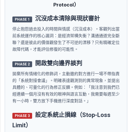
Protocol）
沉沒成本清除與現狀審計
PHASE 1
停止抱怨過去投入的時間與情感（沉沒成本）。客觀列出當
前系統運作的核心漏洞：是經濟架構失衡？溝通通道完全斷
聯？還是彼此的價值觀發生了不可逆的漂移？只有精確定位
故障代碼，才能評估修復的可能性。
開啟雙向邊界談判
PHASE 2
拋棄所有情緒化的修飾詞，主動邀約對方進行一場不帶指責
的「系統對接會議」。明確表達觀測到的異常現象，並提出
具體的、可量化的行為修正反饋。例如：「我注意到我們已
經連續一個月沒有有效的眼神與語言互動，我需要每週至少
有一小時，雙方放下手機進行深度對話。」
設定系統止損線（Stop-Loss
PHASE 3
Limit）