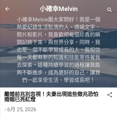
跳到主要內容
小確幸Melvin
小確幸Melvin跟大家問好！我是一個
熱愛紀錄生活點滴的人。透過文字、
照片和影片，我喜歡把每個珍貴的瞬
間記錄下來，與世界分享。同時，我
也是一個不斷學習成長的人。我相信
每一天都有新的知識和技能等待著我
去探索。這種持續學習的過程讓我能
夠不斷進步，成為更好的自己。讓我
們一起享受生活、學習成長吧！
離婚前兆別忽視！夫妻出現這些徵兆恐怕
婚姻已亮紅燈
-
6月 25, 2026