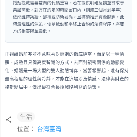
婚姻挽救需要雙向的代碼重寫。若在提供明確反饋並尋求專
業諮商後，對方在約定的時間窗口內（例如三個月到半年）
依然維持築牆、鄙視或防衛姿態，且持續推進資源脫鉤。此
時最理性的決策，便是啟動和平終止合約的法律程序，將雙
方的損害降至最低。
正視離婚前兆並不意味著對婚姻的徹底絕望，而是以一種清
醒、成熟且具備高度智識的方式，去面對親密關係的動態變
化。婚姻是一場大型的雙人動態博弈，當警報響起，唯有保持
最高程度的理性與冷靜，才能在這場涉及情感、法律與財產的
複雜變局中，做出最符合長遠戰略利益的決策。
生活
位置：
台灣臺灣