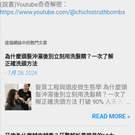
(說書)Youtube奇奇解密：
https://www.youtube.com/@chichistruthbombs
這個網誌中的熱門文章
為什麼頭髮沖濕後別立刻用洗髮精？一次了解
正確洗頭方法
-
7月 28, 2026
髮質工程與頭皮微生態學 為什麼頭
髮沖濕後別立刻用洗髮精？一次了
解正確洗頭方法 打破 90% 人天天在
犯的頭皮毀滅式誤區！以理性的結
構化思維，拆解頭皮清潔的物理與
READ MORE »
化學底層邏輯，重塑發亮豐盈的健
康髮質。 💡 理性思維考題：你是否