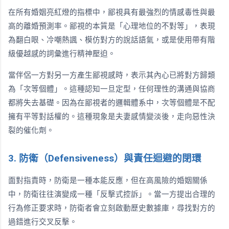
在所有婚姻亮紅燈的指標中，鄙視具有最強烈的情感毒性與最
高的離婚預測率。鄙視的本質是「心理地位的不對等」，表現
為翻白眼、冷嘲熱諷、模仿對方的說話語氣，或是使用帶有階
級優越感的詞彙進行精神壓迫。
當伴侶一方對另一方產生鄙視感時，表示其內心已將對方歸類
為「次等個體」。這種認知一旦定型，任何理性的溝通與協商
都將失去基礎。因為在鄙視者的邏輯體系中，次等個體是不配
擁有平等對話權的。這種現象是夫妻感情變淡後，走向惡性決
裂的催化劑。
3. 防衛（Defensiveness）與責任迴避的閉環
面對指責時，防衛是一種本能反應，但在高風險的婚姻關係
中，防衛往往演變成一種「反擊式控訴」。當一方提出合理的
行為修正要求時，防衛者會立刻啟動歷史數據庫，尋找對方的
過錯進行交叉反擊。