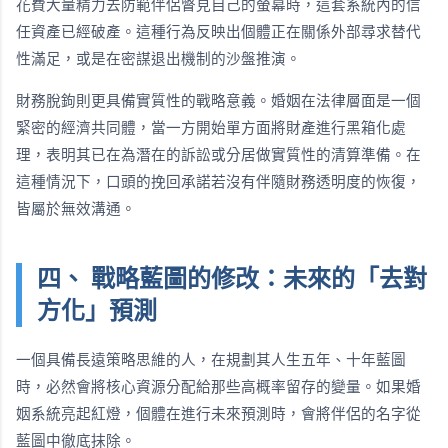
花費大量精力去防範伴侶瞥見自己的螢幕時，這套系統內的信
任資產已經破產。這種行為反映出個體正在關係外部尋求替代
性滿足，或是在密謀退出機制的沙盤推演。
財務脫鉤則更具備實質性的戰略意義。婚姻在法律層面是一個
緊密的經濟共同體，當一方開始單方面將財產進行黑箱化處
理，表明其已在為潛在的訴訟或分居做實質性的清算準備。在
這種情況下，口頭的挽回承諾若沒有伴隨財務透明度的恢復，
皆屬於無效溝通。
四、 戰略藍圖的修改：未來的「去對
方化」預測
一個具備長遠策略思維的人，在規劃其人生五年、十年藍圖
時，必然會將核心資源分配給那些高概率留存的變量。如果婚
姻系統亮起紅燈，個體在進行未來預測時，會將伴侶的名字從
藍圖中徹底抹除。