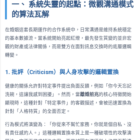
一、 系統失靈的起點：微觀溝通模式
的算法瓦解
在婚姻這套長期運作的合作系統中，日常溝通是維持系統穩定
的基本數據流。當系統開始亮起紅燈，最先發生質變的並非宏
觀的財產或法律關係，而是雙方在面對訊息交換時的底層邏輯
轉變。
1. 批評（Criticism）與人身攻擊的邏輯置換
健康的關係允許對特定事件提出負面反饋，例如「你今天忘記
洗碗，這讓我感到困擾」。然而，當
離婚前兆
的核心特徵開始
顯現時，這種針對「特定事件」的客觀描述，會被迅速置換為
針對「人格特質」的全面否定。
行為模式將演變為：「你從來不幫忙家務，你就是個自私、沒
有責任感的人。」這種邏輯置換本質上是一種破壞性的攻擊演