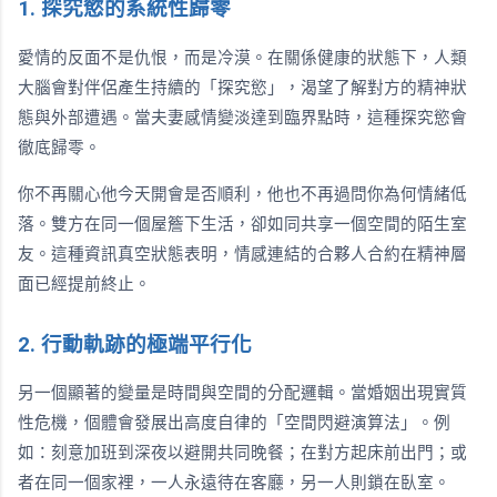
1. 探究慾的系統性歸零
愛情的反面不是仇恨，而是冷漠。在關係健康的狀態下，人類
大腦會對伴侶產生持續的「探究慾」，渴望了解對方的精神狀
態與外部遭遇。當夫妻感情變淡達到臨界點時，這種探究慾會
徹底歸零。
你不再關心他今天開會是否順利，他也不再過問你為何情緒低
落。雙方在同一個屋簷下生活，卻如同共享一個空間的陌生室
友。這種資訊真空狀態表明，情感連結的合夥人合約在精神層
面已經提前終止。
2. 行動軌跡的極端平行化
另一個顯著的變量是時間與空間的分配邏輯。當婚姻出現實質
性危機，個體會發展出高度自律的「空間閃避演算法」。例
如：刻意加班到深夜以避開共同晚餐；在對方起床前出門；或
者在同一個家裡，一人永遠待在客廳，另一人則鎖在臥室。