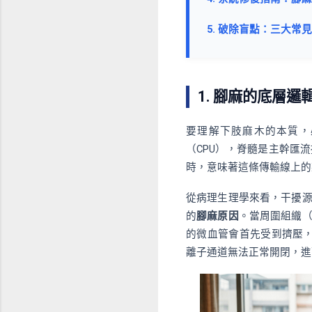
5. 破除盲點：三大
1. 腳麻的底層
要理解下肢麻木的本質，
（CPU），脊髓是主幹匯
時，意味著這條傳輸線上的
從病理生理學來看，干擾
的
腳麻原因
。當周圍組織
的微血管會首先受到擠壓，導致
離子通道無法正常開閉，進