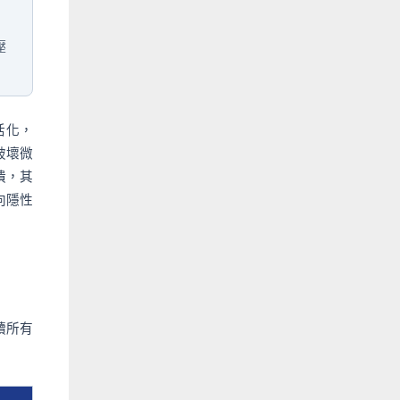
壓
活化，
破壞微
潰，其
向隱性
續所有