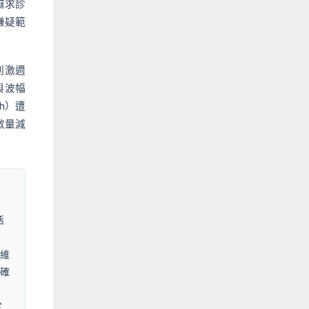
麻求診
嫌疑範
流刺激週
與波幅
th）遭
數量減
活
三維
確
定