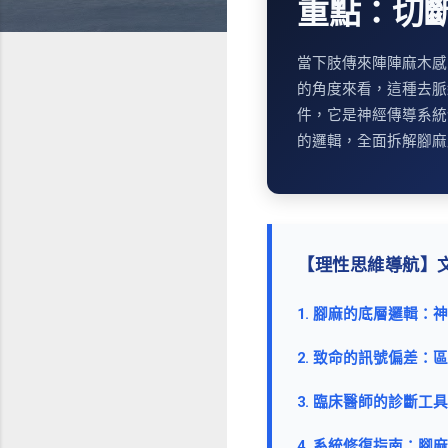
重點：切
當下肢傳來陣陣麻木感
的角度來看，這種去脈
件，它是神經傳導系統
的邏輯，全面拆解腳麻
【理性思維導航】
1. 腳麻的底層邏輯
2. 致命的訊號偏差
3. 臨床醫師的診斷
4. 系統修復指南：