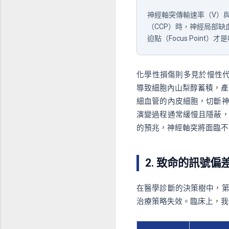
神經軸突傳輸速率（V）
（CCP）時，神經局部
迫點（Focus Point）
化學性損傷則多見於慢性代謝
導致細胞內山梨醇蓄積，產
細血管的內皮細胞，切斷
演變過程通常緩慢且隱蔽
的預兆，神經軸突將面臨不
2. 致命的訊號
在醫學診斷的決策樹中，
治療策略失效。臨床上，我