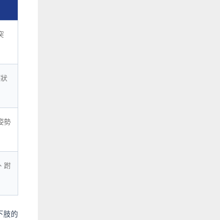
突
帶狀
姿勢
、跗
下肢的