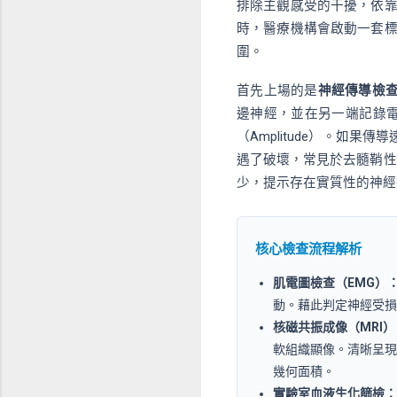
排除主觀感受的干擾，依
時，醫療機構會啟動一套
圍。
首先上場的是
神經傳導檢
邊神經，並在另一端記錄電位
（Amplitude）。如果傳
遇了破壞，常見於去髓鞘性
少，提示存在實質性的神經
核心檢查流程解析
肌電圖檢查（EMG）
動。藉此判定神經受損
核磁共振成像（MRI）
軟組織顯像。清晰呈現
幾何面積。
實驗室血液生化篩檢：