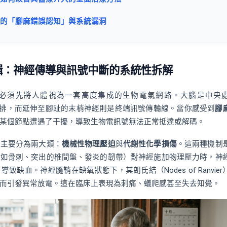
常見的「腳麻錯誤認知」與系統漏洞
邏輯：神經傳導與訊號中斷的系統性拆解
必須先將人體視為一套高度集成的生物電氣網路。大腦是中央
流排，而延伸至腳趾的末梢神經則是終端訊號傳輸線。當你感受到
腳
某個節點遭遇了干擾，導致生物電訊號無法正常抵達或解碼。
源主要分為兩大類：
機械性物理壓迫
與
代謝性化學損傷
。這兩種機制
（如骨刺、突出的椎間盤、發炎的韌帶）對神經施加物理壓力時，神
缺血。神經髓鞘在缺氧狀態下，其朗氏結（Nodes of Ranvier
而引發異常放電。這在臨床上表現為刺痛、蟻爬感甚至失去知覺。