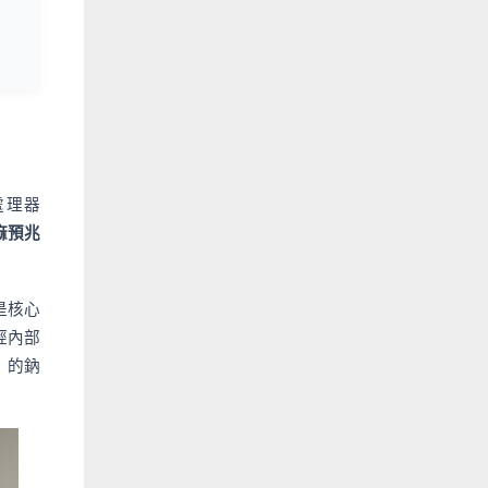
處理器
麻預兆
是核心
經內部
）的鈉