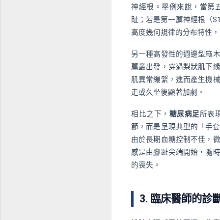
神經根。舉例來說，當第
趾；若是第一薦神經根（S
高度幾何規律的分布特性，
另一種高發性的週邊型麻
薦叢出發，穿過梨狀肌下
肌異常繃緊，進而產生機
走或久坐後顯著加劇。
相比之下，
糖尿病足
所表
節，而是呈現典型的「手套-襪子型
由於長期血糖控制不佳，
感是由腳趾尖端開始，隨
的喪失。
3. 臨床醫師的