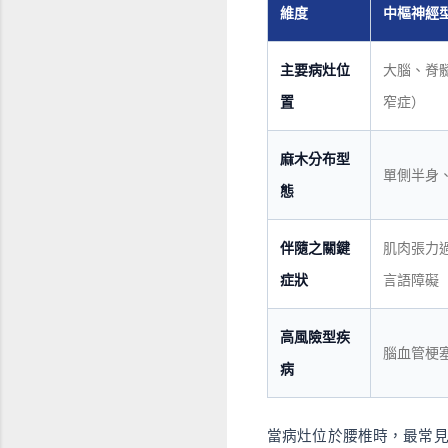
維度
中樞神經
主要病灶位
大腦、脊
置
窄症）
麻木分布型
單側半身
態
伴隨之關鍵
肌肉張力
症狀
言語障礙
高風險型疾
腦血管梗
病
當病灶位於腰椎時，最常