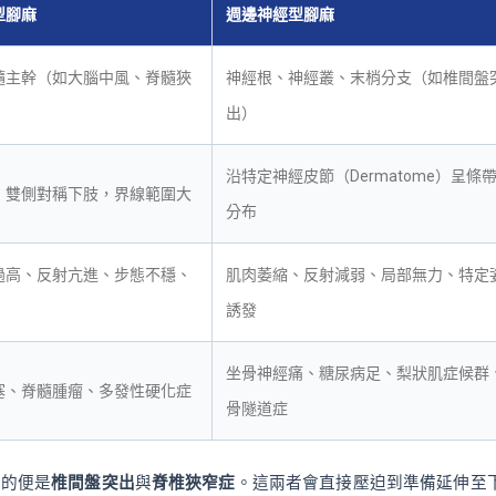
型腳麻
週邊神經型腳麻
髓主幹（如大腦中風、脊髓狹
神經根、神經叢、末梢分支（如椎間盤
出）
沿特定神經皮節（Dermatome）呈條
、雙側對稱下肢，界線範圍大
分布
過高、反射亢進、步態不穩、
肌肉萎縮、反射減弱、局部無力、特定
誘發
坐骨神經痛、糖尿病足、梨狀肌症候群
塞、脊髓腫瘤、多發性硬化症
骨隧道症
見的便是
椎間盤突出
與
脊椎狹窄症
。這兩者會直接壓迫到準備延伸至