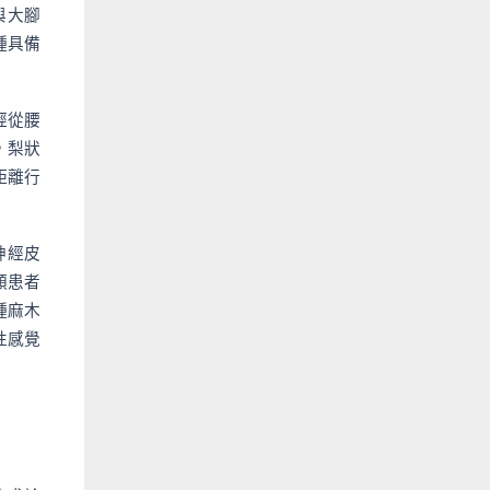
與大腳
種具備
經從腰
，梨狀
距離行
神經皮
這類患者
種麻木
性感覺