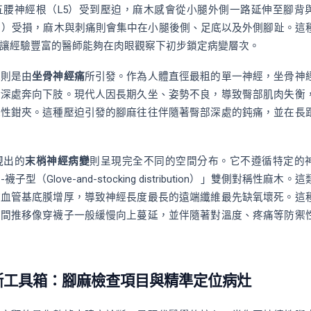
五腰神經根（L5）受到壓迫，麻木感會從小腿外側一路延伸至腳背
1）受損，麻木與刺痛則會集中在小腿後側、足底以及外側腳趾。這
讓經驗豐富的醫師能夠在肉眼觀察下初步鎖定病變層次。
木則是由
坐骨神經痛
所引發。作為人體直徑最粗的單一神經，坐骨神
緣深處奔向下肢。現代人因長期久坐、姿勢不良，導致臀部肌肉失衡
械性鉗夾。這種壓迫引發的腳麻往往伴隨著臀部深處的鈍痛，並在長
現出的
末梢神經病變
則呈現完全不同的空間分布。它不遵循特定的
（Glove-and-stocking distribution）」雙側對稱性麻木。
微血管基底膜增厚，導致神經長度最長的遠端纖維最先缺氧壞死。這
時間推移像穿襪子一般緩慢向上蔓延，並伴隨著對溫度、疼痛等防禦
診斷工具箱：腳麻檢查項目與精準定位病灶