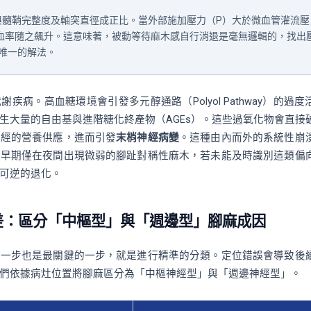
與髓鞘完整度及軸突直徑成正比。當外部施加壓力（P）大於微血管灌流壓
缺血率隨之飆升。這意味著，被動等待麻木感自行消退是毫無邏輯的，找出
才是唯一的解法。
疾病。高血糖環境會引發多元醇通路（Polyol Pathway）的過度
生大量的自由基與進階糖化終產物（AGEs）。這些過氧化物會直接
神經的營養供應，進而引發
末梢神經病變
。這種由內而外的系統性崩
，早期僅在夜間出現微弱的腳趾對稱性麻木，若未能及時識別這類偏
可逆的退化。
偏差：區分「中樞型」與「週邊型」腳麻成因
第一步也是最關鍵的一步，就是進行精準的分類。定位錯誤會導致後
們依據病灶位置將腳麻區分為「中樞神經型」與「週邊神經型」。