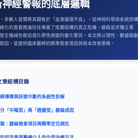
斷神經警報的底層邏輯
，多數人習慣將其歸咎於「血液循環不良」。從神經科學與系統架
絡化的直覺推論往往掩蓋了底層結構的真正危機。腳麻並非獨立事
發生機械性壓迫或化學性病變的量化警訊。本文將以理性、數據驅
原因，並提供臨床醫師的精準檢查項目與根本改善策略。
文章結構目錄
：神經傳導與訊號中斷的系統性拆解
：區分「中樞型」與「週邊型」腳麻成因
工具箱：腳麻檢查項目與精準定位病灶
腳麻如何改善與醫療介入的全面治療方法