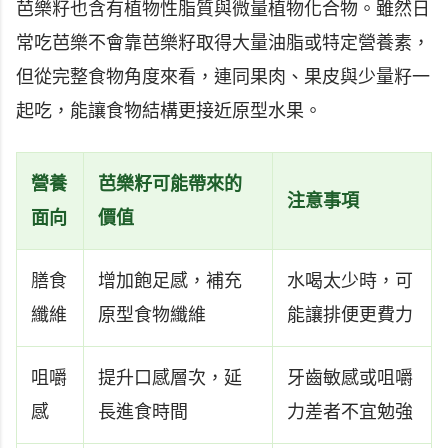
芭樂籽也含有植物性脂質與微量植物化合物。雖然日
常吃芭樂不會靠芭樂籽取得大量油脂或特定營養素，
但從完整食物角度來看，連同果肉、果皮與少量籽一
起吃，能讓食物結構更接近原型水果。
營養
芭樂籽可能帶來的
注意事項
面向
價值
膳食
增加飽足感，補充
水喝太少時，可
纖維
原型食物纖維
能讓排便更費力
咀嚼
提升口感層次，延
牙齒敏感或咀嚼
感
長進食時間
力差者不宜勉強