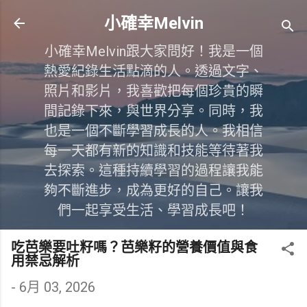
跳到主要內容
小確幸Melvin
小確幸Melvin跟大家問好！我是一個
熱愛紀錄生活點滴的人。透過文字、
照片和影片，我喜歡把每個珍貴的瞬
間記錄下來，與世界分享。同時，我
也是一個不斷學習成長的人。我相信
每一天都有新的知識和技能等待著我
去探索。這種持續學習的過程讓我能
夠不斷進步，成為更好的自己。讓我
們一起享受生活、學習成長吧！
吃芭樂要吐籽嗎？芭樂籽的營養價值與食
用禁忌解析
-
6月 03, 2026