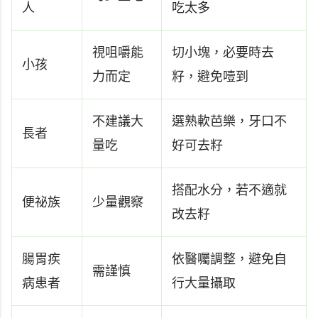
人
吃太多
視咀嚼能
切小塊，必要時去
小孩
力而定
籽，避免噎到
不建議大
選熟軟芭樂，牙口不
長者
量吃
好可去籽
搭配水分，若不適就
便祕族
少量觀察
改去籽
腸胃疾
依醫囑調整，避免自
需謹慎
病患者
行大量攝取