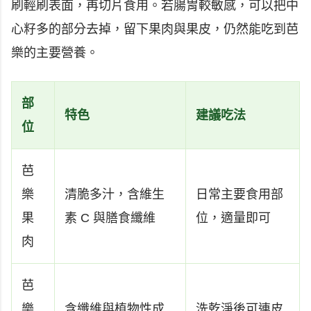
刷輕刷表面，再切片食用。若腸胃較敏感，可以把中
心籽多的部分去掉，留下果肉與果皮，仍然能吃到芭
樂的主要營養。
部
特色
建議吃法
位
芭
樂
清脆多汁，含維生
日常主要食用部
果
素 C 與膳食纖維
位，適量即可
肉
芭
樂
含纖維與植物性成
洗乾淨後可連皮