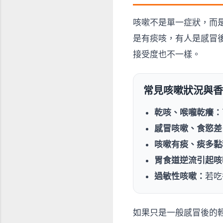
咳嗽不是單一症狀，而
是有痰咳，有人是感冒
接受度也不一樣。
常見咳嗽狀況與香
乾咳、喉嚨乾癢：
感冒咳嗽、食慾差
咳嗽有痰、痰多黏
胃食道逆流引起咳
過敏性咳嗽：
若吃
如果只是一般感冒後的