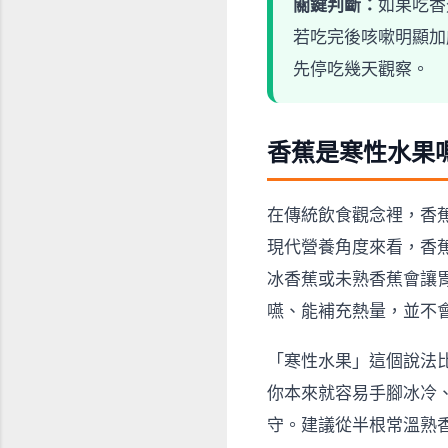
關鍵判斷：
如果吃香
若吃完後咳嗽明顯加
先停吃幾天觀察。
香蕉是寒性水果
在傳統飲食觀念裡，香
現代營養角度來看，香
冰香蕉或未熟香蕉會讓
嚥、能補充熱量，並不
「寒性水果」這個說法
你本來就容易手腳冰冷
守。建議從半根常溫熟