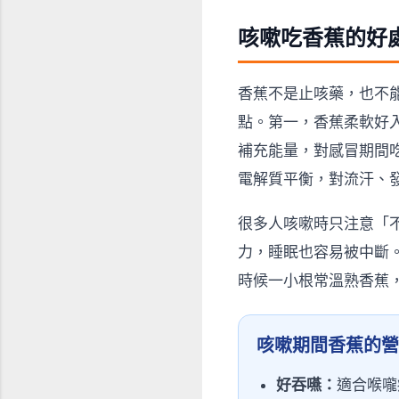
咳嗽吃香蕉的好
香蕉不是止咳藥，也不
點。第一，香蕉柔軟好
補充能量，對感冒期間
電解質平衡，對流汗、
很多人咳嗽時只注意「
力，睡眠也容易被中斷
時候一小根常溫熟香蕉
咳嗽期間香蕉的營
好吞嚥：
適合喉嚨