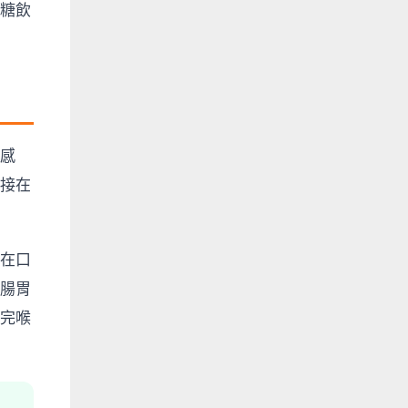
糖飲
感
接在
在口
腸胃
完喉