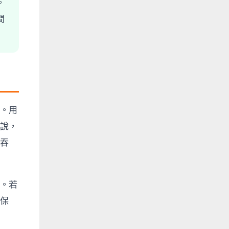
。
間
。用
說，
吞
。若
保