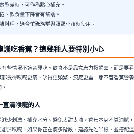
食慾差時，可作為點心補充。
倦、飲食量下降者有幫助。
雜料理，適合忙碌族群與照顧小孩時使用。
建議吃香蕉？這幾種人要特別小心
但有些情況不適合硬吃。飲食不是靠意志力撐過去，而是要看
蕉都覺得喉嚨更癢、咳得更頻繁、痰感更重，那不管香蕉營養
開。
、一直清喉嚨的人
是減少刺激、補充水分、避免太甜太油。香蕉本身不算油膩，
更想清喉嚨。如果你正在痰多階段，建議先吃半根，並搭配溫