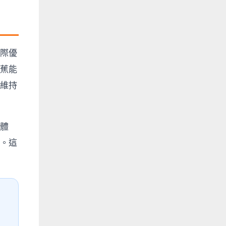
際優
蕉能
維持
體
。這