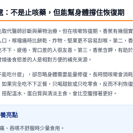
處：不是止咳藥，但能幫身體撐住恢復期
能取代醫師診斷與藥物治療。但在咳嗽恢復期，香蕉有幾個實
入口，喉嚨痛時比餅乾、炸物、堅果更不容易刮喉。第二，香
吃不下、疲倦、胃口差的人很友善。第三，香蕉含鉀，有助於
發燒後食慾差的人是相對方便的補充來源。
不能吃什麼」，卻忽略身體需要能量修復。長時間咳嗽會消耗
。如果完全吃不下正餐，只喝甜飲或只吃零食，反而不利恢復
，搭配溫水、蛋白質與清淡主食，會比空腹撐著更好。
養亮點
痛、吞嚥不舒服時少量食用。