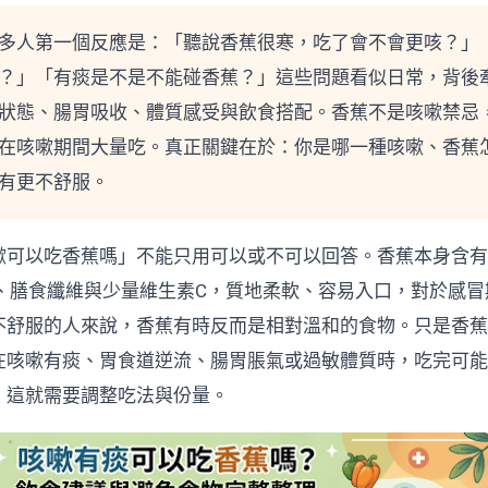
多人第一個反應是：「聽說香蕉很寒，吃了會不會更咳？」
？」「有痰是不是不能碰香蕉？」這些問題看似日常，背後
狀態、腸胃吸收、體質感受與飲食搭配。香蕉不是咳嗽禁忌
在咳嗽期間大量吃。真正關鍵在於：你是哪一種咳嗽、香蕉
有更不舒服。
嗽可以吃香蕉嗎」不能只用可以或不可以回答。香蕉本身含有
6、膳食纖維與少量維生素C，質地柔軟、容易入口，對於感冒
不舒服的人來說，香蕉有時反而是相對溫和的食物。只是香蕉
在咳嗽有痰、胃食道逆流、腸胃脹氣或過敏體質時，吃完可能
，這就需要調整吃法與份量。