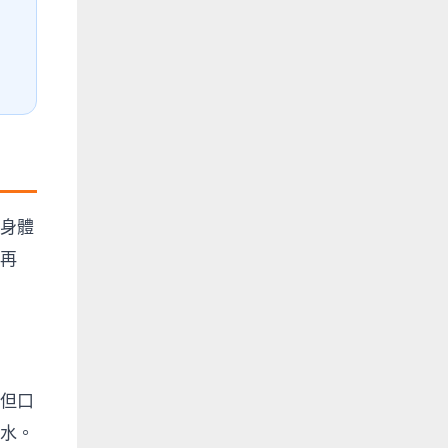
身體
再
但口
水。