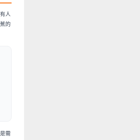
有人
蕉的
是需