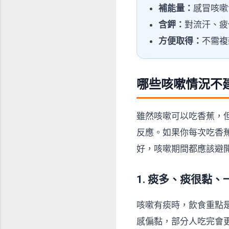
補能量：
感冒咳嗽
含鉀：
對流汗、疲
方便取得：
不需複
哪些咳嗽情況不
雖然咳嗽可以吃香蕉，
反應。如果你每次吃香
好，咳嗽期間都應該避
1. 痰多、痰很黏
咳嗽有痰時，飲食重點
感偏黏，部分人吃完會