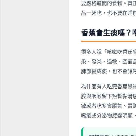
要嚴格避開的食物。真
品一起吃，也不要在睡
香蕉會生痰嗎？
很多人說「咳嗽吃香蕉
染、發炎、過敏、空氣
肺部變成痰，也不會讓
為什麼有人吃完香蕉覺
腔與咽喉留下短暫黏滑
敏感者吃多會脹氣、胃
嚨癢或分泌物感變明顯