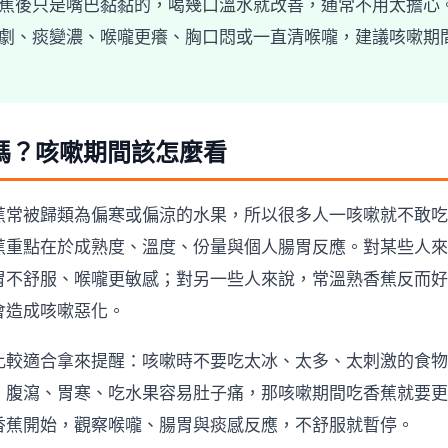
蕉後只是嘴巴黏黏的，喝幾口溫水就改善，通常不用太擔心
劇、痰變濃、喉嚨更癢、胸口悶或一直清喉嚨，建議咳嗽期
嗎？咳嗽期間該怎麼看
蕉常被歸類為偏寒或偏涼的水果，所以很多人一咳嗽就不敢吃
蕉重點在於成熟度、溫度、份量與個人腸胃反應。對某些人來
胃不舒服、喉嚨更敏感；對另一些人來說，常溫熟香蕉反而好
會造成咳嗽惡化。
比較適合拿來提醒：咳嗽時不要吃太冰、太多、太刺激的食物
、腹瀉、胃寒、吃水果容易肚子痛，那咳嗽期間吃香蕉就要更
香蕉開始，觀察喉嚨、腸胃與痰感反應，不舒服就暫停。