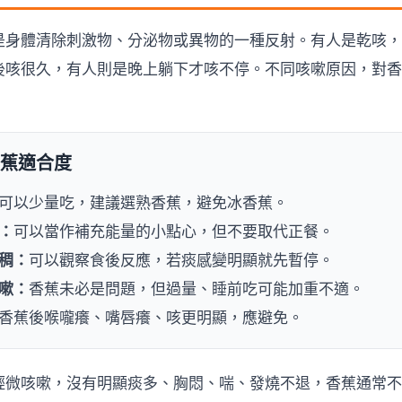
是身體清除刺激物、分泌物或異物的一種反射。有人是乾咳，
後咳很久，有人則是晚上躺下才咳不停。不同咳嗽原因，對香
蕉適合度
可以少量吃，建議選熟香蕉，避免冰香蕉。
：
可以當作補充能量的小點心，但不要取代正餐。
稠：
可以觀察食後反應，若痰感變明顯就先暫停。
嗽：
香蕉未必是問題，但過量、睡前吃可能加重不適。
香蕉後喉嚨癢、嘴唇癢、咳更明顯，應避免。
輕微咳嗽，沒有明顯痰多、胸悶、喘、發燒不退，香蕉通常不