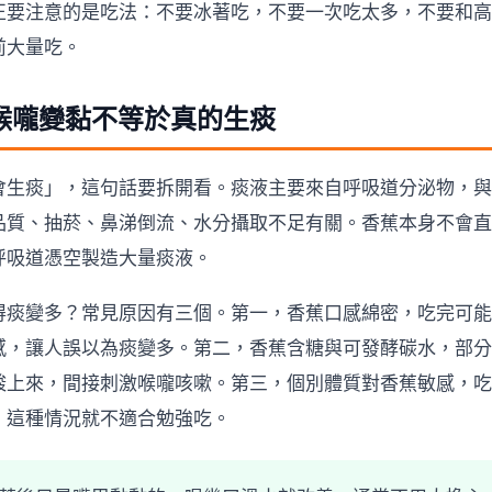
正要注意的是吃法：不要冰著吃，不要一次吃太多，不要和高
前大量吃。
喉嚨變黏不等於真的生痰
會生痰」，這句話要拆開看。痰液主要來自呼吸道分泌物，與
品質、抽菸、鼻涕倒流、水分攝取不足有關。香蕉本身不會直
呼吸道憑空製造大量痰液。
得痰變多？常見原因有三個。第一，香蕉口感綿密，吃完可能
感，讓人誤以為痰變多。第二，香蕉含糖與可發酵碳水，部分
酸上來，間接刺激喉嚨咳嗽。第三，個別體質對香蕉敏感，吃
，這種情況就不適合勉強吃。