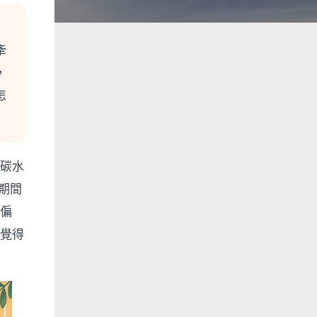
牽
，
怎
碳水
期間
偏
覺得