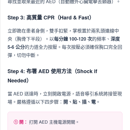
尋找並取來最近的 AED（自動體外心臟電擊去顫器）。
Step 3: 高質量 CPR（Hard & Fast）
立即跪在患者身側，雙手扣緊，掌根置於兩乳頭連線中
央（胸骨下半段）。以
每分鐘 100-120 次
的頻率、
深度
5-6 公分
的力道全力按壓。每次按壓必須確保胸口完全回
彈，切勿中斷。
Step 4: 布署 AED 使用方法（Shock if
Needed）
當 AED 送達時，立刻開啟電源，語音導引系統將接管現
場。嚴格遵循以下四步驟：
開、貼、插、電
。
① 開：
打開 AED 主機電源開關。