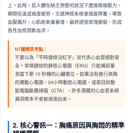
上。此時，若人體在缺乏預警的狀況下遭逢極端壓力、
瞬間低溫或過度疲勞，交感神經系統會過度興奮，導致
血壓飆升、心肌耗氧量暴增，最終誘發斑塊撕裂，形成
急性血栓阻斷血流。
NT邏輯思考點：
不要以為「平時健檢沒紅字」就代表心血管絕對安
全。常規健檢的靜態心電圖（EKG）只能捕捉量
測當下那 10 秒鐘的心臟電位。如果沒有進行高階
的運動心電圖、24小時動態心電圖，或是冠狀動
脈電腦斷層掃描（CTA），許多潛藏的心血管系統
漏洞根本不會被偵測出來。
2. 核心警訊一：胸痛原因與胸悶的精準