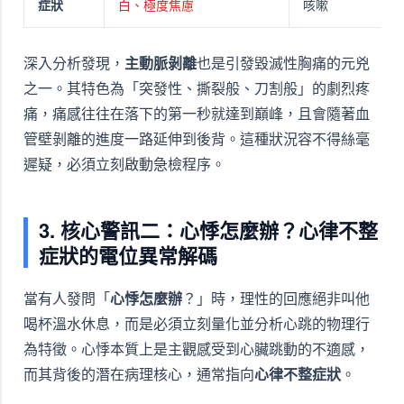
症狀
白、極度焦慮
咳嗽
深入分析發現，
主動脈剝離
也是引發毀滅性胸痛的元兇
之一。其特色為「突發性、撕裂般、刀割般」的劇烈疼
痛，痛感往往在落下的第一秒就達到巔峰，且會隨著血
管壁剝離的進度一路延伸到後背。這種狀況容不得絲毫
遲疑，必須立刻啟動急檢程序。
3. 核心警訊二：心悸怎麼辦？心律不整
症狀的電位異常解碼
當有人發問「
心悸怎麼辦
？」時，理性的回應絕非叫他
喝杯溫水休息，而是必須立刻量化並分析心跳的物理行
為特徵。心悸本質上是主觀感受到心臟跳動的不適感，
而其背後的潛在病理核心，通常指向
心律不整症狀
。