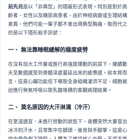
前先兆
是以「非典型」的隱蔽形式表現。特別是對於高
齡者、女性以及糖尿病患者，由於神經病變或生理結構
差異，他們可能一輩子都不會出現典型胸痛，取而代之
的是以下隱形殺手訊號：
一、 無法靠睡眠緩解的極度疲勞
在沒有加大工作量或進行高強度運動的前提下，連續數
天至數週感受到骨髓深處蔓延出來的疲憊感。就本質而
言，這是心臟功能低下導致全身組織灌流不足、細胞被
迫進行無氧呼吸以致乳酸堆積的客觀病理結果。
二、 莫名原因的大汗淋漓（冷汗）
在室溫適宜、未進行勞動的狀態下，身體突然大量冒出
冰冷的汗水，且常集中在額頭、後背與手腳掌。這是心
排血量急劇下降時，人體為了維持核心血壓，不得不瘋