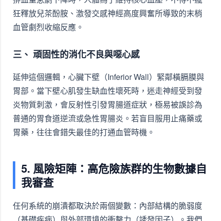
狂釋放兒茶酚胺、激發交感神經高度興奮所導致的末梢
血管劇烈收縮反應。
三、 頑固性的消化不良與噁心感
延伸這個邏輯，心臟下壁（Inferior Wall）緊鄰橫膈膜與
胃部。當下壁心肌發生缺血性壞死時，迷走神經受到發
炎物質刺激，會反射性引發胃腸道症狀，極易被誤診為
普通的胃食道逆流或急性胃腸炎。若盲目服用止痛藥或
胃藥，往往會錯失最佳的打通血管時機。
5. 風險矩陣：高危險族群的生物數據自
我審查
任何系統的崩潰都取決於兩個變數：內部結構的脆弱度
（基礎疾病）與外部環境的衝擊力（誘發因子）。我們