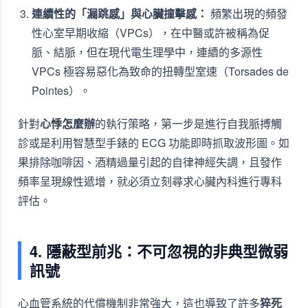
連續性的「漏跳感」與心臟撞擊感：
頻繁出現的頻發
性心室早期收縮（VPCs），在中醫或許被稱為促
脈、結脈，但在現代電生理學中，連續的多源性
VPCs 極容易惡化為致命的扭轉型室速（Torsades de
Pointes）。
針對
心悸怎麼辦
的執行策略，第一步是進行自我脈搏觸
診或是利用智慧型手錶的 ECG 功能即時抓取波形圖。如
果排除咖啡因、酒精過量引起的自律神經失調，且發作
頻率呈現線性遞增，就必須立刻尋求心臟內科進行專科
評估。
4. 隱蔽型前兆：不可忽視的非典型微弱
訊號
心血管系統的代償機制非常強大，這也導致了許多
猝死