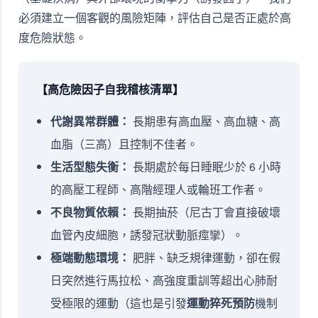
必須建立一個客觀的風險矩陣，評估自己是否正處於高
度危險狀態。
【高危險因子自我稽核清單】
代謝異常群體：
長期患有高血壓、高血糖、高
血脂（三高）且控制不佳者。
生活型態失衡：
長期處於每日睡眠少於 6 小時
的高壓工程師、高階經理人或輪班工作者。
不良物質依賴：
長期抽菸（尼古丁會直接破壞
血管內皮細胞，誘發冠狀動脈痙攣）。
極端動態環境：
肥胖、缺乏規律運動，卻在假
日突然進行馬拉松、高強度重訓等超出心肺耐
受極限的運動（這也是引發
運動猝死預防
機制