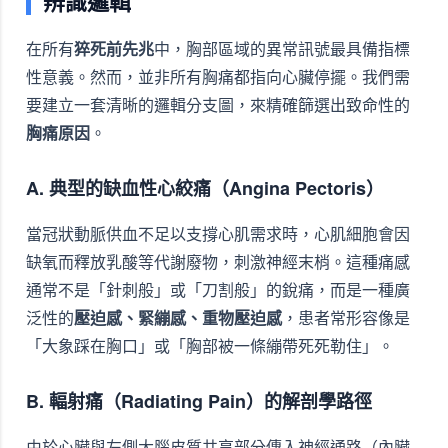
辨識邏輯
在所有
猝死前先兆
中，胸部區域的異常訊號最具備指標
性意義。然而，並非所有胸痛都指向心臟停擺。我們需
要建立一套清晰的邏輯分支圖，來精確篩選出致命性的
胸痛原因
。
A. 典型的缺血性心絞痛（Angina Pectoris）
當冠狀動脈供血不足以支撐心肌需求時，心肌細胞會因
缺氧而釋放乳酸等代謝廢物，刺激神經末梢。這種痛感
通常不是「針刺般」或「刀割般」的銳痛，而是一種廣
泛性的
壓迫感、緊繃感、重物壓迫感
，患者常形容像是
「大象踩在胸口」或「胸部被一條繃帶死死勒住」。
B. 輻射痛（Radiating Pain）的解剖學路徑
由於心臟與左側大腦皮質共享部分傳入神經通路（內臟