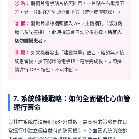
② 貼：
將兩片電擊貼片依照圖示，一片貼在右鎖骨下
方，另一片貼在左乳頭外側下方（確保皮膚乾燥）。
③ 插：
將貼片導線插頭插入 AED 主機插孔（部分機
種已預先連接）。此時機器會自動分析心律，
所有人
切勿觸摸患者
。
④ 電：
如果機器發出「建議電擊」語音，確認無人接
觸患者後，按下閃爍的電擊鈕。電擊完成後，立即接
續進行 CPR 按壓，不可中斷。
7. 系統維護戰略：如何全面優化心血管
運行壽命
與其在系統崩潰時仰賴外部重啟，最高明的策略是在日
常運行中建立極度嚴苛的防禦機制。心血管系統的逆齡