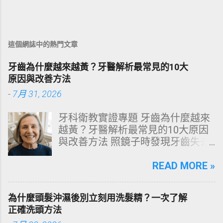
這個網誌中的熱門文章
牙齒為什麼越來越黃？牙醫解析最常見的10大
原因與改善方法
-
7月 31, 2026
牙科衛教實證專題 牙齒為什麼越來
越黃？牙醫解析最常見的10大原因
與改善方法 照鏡子時發現牙齒失去
原有光澤，逐漸偏黃甚至發灰？本
文由專業牙科思維出發，深度剖析
READ MORE »
牙齒變色的生理機制、外源性與內
源性染色成因，並提供精準有效的
為什麼頭髮沖濕後別立刻用洗髮精？一次了解
改善與美白對策。 📋 文章快速導覽
正確洗頭方法
目錄 一、 牙齒顏色的生物學本質：