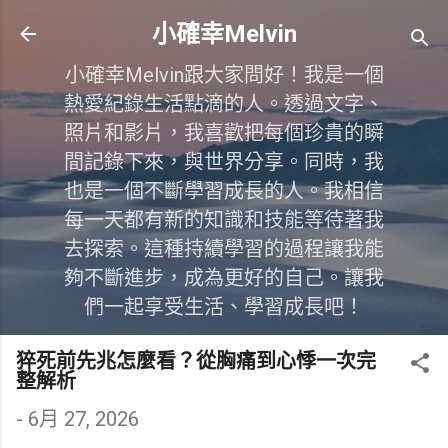
跳到主要內容
小確幸Melvin
小確幸Melvin跟大家問好！我是一個
熱愛紀錄生活點滴的人。透過文字、
照片和影片，我喜歡把每個珍貴的瞬
間記錄下來，與世界分享。同時，我
也是一個不斷學習成長的人。我相信
每一天都有新的知識和技能等待著我
去探索。這種持續學習的過程讓我能
夠不斷進步，成為更好的自己。讓我
們一起享受生活、學習成長吧！
猝死前先兆怎麼看？從胸痛到心悸一次完
整解析
-
6月 27, 2026