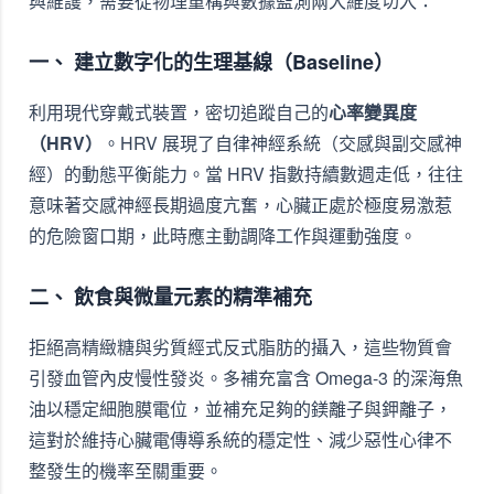
與維護，需要從物理重構與數據監測兩大維度切入：
一、 建立數字化的生理基線（Baseline）
利用現代穿戴式裝置，密切追蹤自己的
心率變異度
（HRV）
。HRV 展現了自律神經系統（交感與副交感神
經）的動態平衡能力。當 HRV 指數持續數週走低，往往
意味著交感神經長期過度亢奮，心臟正處於極度易激惹
的危險窗口期，此時應主動調降工作與運動強度。
二、 飲食與微量元素的精準補充
拒絕高精緻糖與劣質經式反式脂肪的攝入，這些物質會
引發血管內皮慢性發炎。多補充富含 Omega-3 的深海魚
油以穩定細胞膜電位，並補充足夠的鎂離子與鉀離子，
這對於維持心臟電傳導系統的穩定性、減少惡性心律不
整發生的機率至關重要。