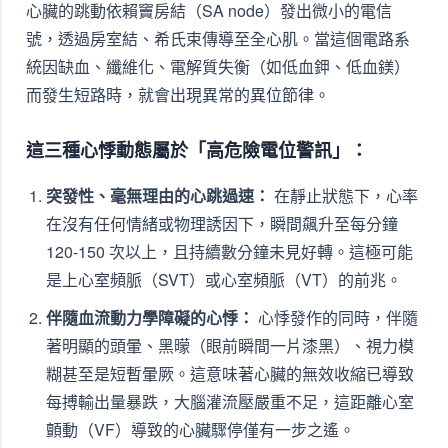
心臟的跳動依賴竇房結（SA node）發出微小的電信
號，透過房室結、希氏束傳導至全心肌。當這個電路系
統因缺血、纖維化、電解質失衡（如低血鉀、低血鎂）
而發生短路時，就會出現異常的異位節律。
這三種心悸動態屬於「高危險電位警訊」：
突發性、毫無理由的心跳過速：
在靜止狀態下，心率
在沒有任何情緒或物理誘因下，瞬間飆升至每分鐘
120-150 次以上，且持續數分鐘未見好轉。這極可能
是上心室頻脈（SVT）或心室頻脈（VT）的前兆。
伴隨血流動力學障礙的心悸：
心悸發作的同時，伴隨
著明顯的頭暈、黑曚（眼前瞬間一片漆黑）、視力模
糊甚至是短暫暈厥。這意味著心臟的無效收縮已導致
每搏輸出量暴跌，大腦灌流壓嚴重不足，這距離心室
顫動（VF）導致的心臟驟停僅有一步之遙。