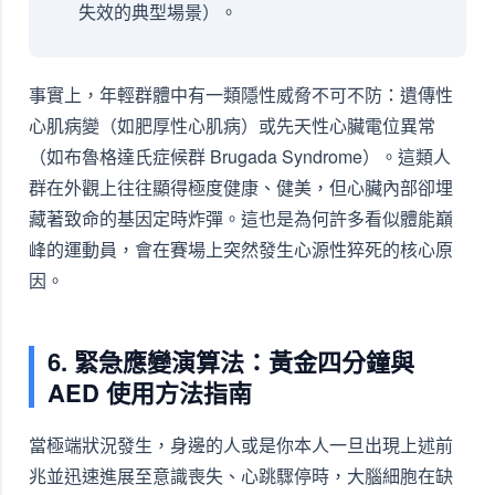
失效的典型場景）。
事實上，年輕群體中有一類隱性威脅不可不防：遺傳性
心肌病變（如肥厚性心肌病）或先天性心臟電位異常
（如布魯格達氏症候群 Brugada Syndrome）。這類人
群在外觀上往往顯得極度健康、健美，但心臟內部卻埋
藏著致命的基因定時炸彈。這也是為何許多看似體能巔
峰的運動員，會在賽場上突然發生心源性猝死的核心原
因。
6. 緊急應變演算法：黃金四分鐘與
AED 使用方法指南
當極端狀況發生，身邊的人或是你本人一旦出現上述前
兆並迅速進展至意識喪失、心跳驟停時，大腦細胞在缺