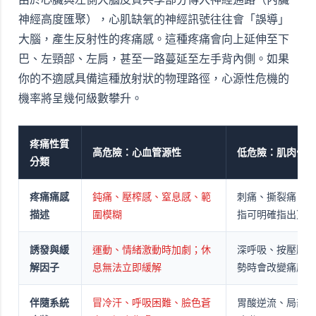
神經高度匯聚），心肌缺氧的神經訊號往往會「誤導」
大腦，產生反射性的疼痛感。這種疼痛會向上延伸至下
巴、左頸部、左肩，甚至一路蔓延至左手背內側。如果
你的不適感具備這種放射狀的物理路徑，心源性危機的
機率將呈幾何級數攀升。
疼痛性質
高危險：心血管源性
低危險：肌肉骨骼
分類
疼痛痛感
鈍痛、壓榨感、窒息感、範
刺痛、撕裂痛、定
描述
圍模糊
指可明確指出）
誘發與緩
運動、情緒激動時加劇；休
深呼吸、按壓胸壁
解因子
息無法立即緩解
勢時會改變痛感
伴隨系統
冒冷汗、呼吸困難、臉色蒼
胃酸逆流、局部壓