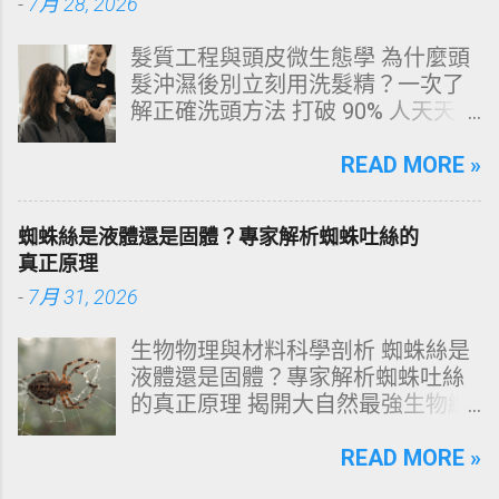
-
7月 28, 2026
琺瑯質與象牙質 二、 牙齒變黃的10
大關鍵原因剖析 三、 外源性 vs 內
髮質工程與頭皮微生態學 為什麼頭
源性變色的自我檢視 四、 5大專業
髮沖濕後別立刻用洗髮精？一次了
牙醫美白療程評估與比較 五、 避坑
解正確洗頭方法 打破 90% 人天天在
指南：破除3大網路美白偏方迷思
犯的頭皮毀滅式誤區！以理性的結
六、 打造抗黃防線：日常衛教與護
構化思維，拆解頭皮清潔的物理與
READ MORE »
理策略 一、 牙齒顏色的生物學本
化學底層邏輯，重塑發亮豐盈的健
質：琺瑯質與象牙質 要理解牙齒為
康髮質。 💡 理性思維考題：你是否
何泛黃，首先必須釐清牙齒的硬組
蜘蛛絲是液體還是固體？專家解析蜘蛛吐絲的
天天洗頭，頭皮卻依然半天就出
織構造。牙齒最外層是由高度鈣化
真正原理
油、發癢，甚至掉髮嚴重？ 絕大多
的透明或半透明組織組成的 琺瑯質
-
7月 31, 2026
數人的頭皮問題，並不是洗髮精買
（Enamel，又稱牙釉質） ，而包裹
得不夠貴，而是「第一步就做錯
在琺瑯質內層的則是微黃色的 象牙
生物物理與材料科學剖析 蜘蛛絲是
了」。當你蓮蓬頭剛淋濕頭髮，下
質（Dentin，又稱牙本質） 。 💡 生
液體還是固體？專家解析蜘蛛吐絲
一秒就把濃縮洗髮精直接抹在頭皮
理學核心觀念 健康自然的牙齒本來
的真正原理 揭開大自然最強生物纖
上時，你已經親手觸發了一連串破
就不是純白色。琺瑯質越半透明，
維的相變奧秘：從腺體內的濃縮液
壞頭皮屏障的化學反應。本文將透
內層象牙質的淡黃色澤就越容易透
態蛋白質，到拉伸瞬間轉化為超抗
READ MORE »
過嚴密的邏輯分析，為你解構正確
出來。當琺瑯質因磨損變薄、或是
拉固體物質的微觀物理機制。 💡 核
洗頭順序與高效護理機制。 📌 文章
外層堆積色素時，牙齒發黃的視覺