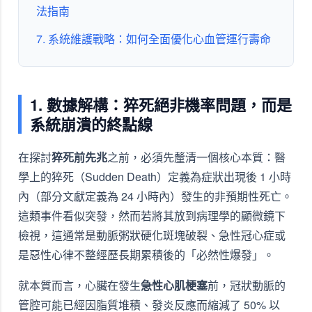
法指南
7. 系統維護戰略：如何全面優化心血管運行壽命
1. 數據解構：猝死絕非機率問題，而是
系統崩潰的終點線
在探討
猝死前先兆
之前，必須先釐清一個核心本質：醫
學上的猝死（Sudden Death）定義為症狀出現後 1 小時
內（部分文獻定義為 24 小時內）發生的非預期性死亡。
這類事件看似突發，然而若將其放到病理學的顯微鏡下
檢視，這通常是動脈粥狀硬化斑塊破裂、急性冠心症或
是惡性心律不整經歷長期累積後的「必然性爆發」。
就本質而言，心臟在發生
急性心肌梗塞
前，冠狀動脈的
管腔可能已經因脂質堆積、發炎反應而縮減了 50% 以