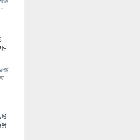
持續
。
肥
段性
定頭
可
胞增
會對