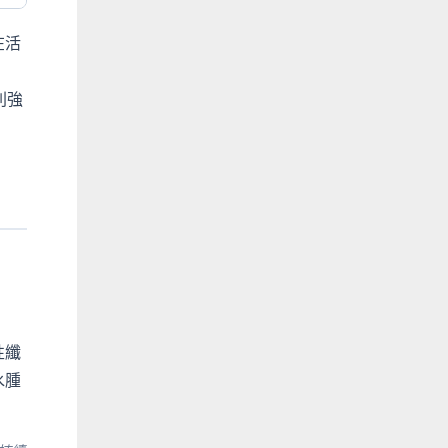
在活
則強
：
性纖
水腫