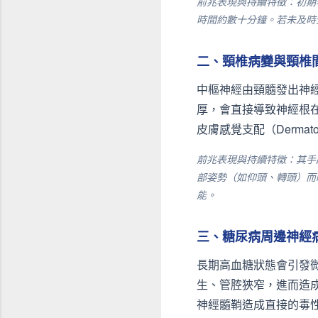
前兆表現與持續特徵：初期
時間約數十分鐘。若未及時
二、頸椎病變與頸椎間盤突出 
中樞神經由頸髓發出神
厚，會直接導致神經根
皮膚感覺支配（Derma
前兆表現與持續特徵：其手
部姿勢（如仰頭、轉頭）而
能。
三、糖尿病周邊神經病變 (Di
長期高血糖狀態會引發
生、管腔狹窄，進而造
神經髓鞘造成直接的毒