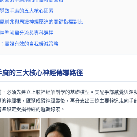
解：導致手麻的五大核心因素
：中風前兆與周邊神經壓迫的關鍵指標對比
徑：精準就醫分流與專科選擇
優化：實證有效的自我緩減策略
：手麻的三大核心神經傳導路徑
前，必須先建立上肢神經解剖學的基礎模型。支配手部感覺與運
髓的神經根，匯聚成臂神經叢後，再分支出三條主要幹道走向手
精準鎖定受損神經的邏輯線索。