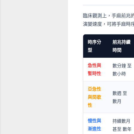
臨床觀測上，手麻前兆
演變速度，可將手麻時
時序分
前兆持續
型
時間
急性與
數分鐘 至
暫時性
數小時
亞急性
數週 至
與間歇
數月
性
慢性與
持續數月
漸進性
甚至 數年