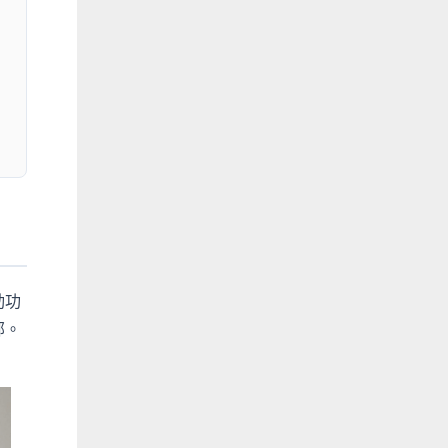
動功
部。