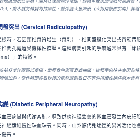
表現為間歇性手麻，通常在連續操作電腦、騎機車或夜間睡眠時被誘發，
介入，麻木感將轉變為持續性，並伴隨大魚際肌（大拇指根部肌肉）萎縮
(Cervical Radiculopathy)
經根時，若因頸椎骨質增生（骨刺）、椎間盤退化突出或黃韌帶
在椎間孔處遭受機械性擠壓。這種病變引起的手麻通常具有「節
tome）」的特徵。
麻前兆常伴隨頸部痠痛、肩胛骨內側膏肓處抽痛。這種手麻往往會因為特
瞬間加劇，發作時間從數秒鐘的電擊感到數日不等的持續性鈍痛麻木皆有
abetic Peripheral Neuropathy)
微血管病變與代謝紊亂，導致供應神經營養的微血管發生內皮細
成神經纖維慢性缺血缺氧。同時，山梨醇代謝途徑的異常活化也
性傷害。