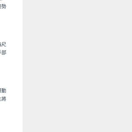
姿勢
指尺
手部
運動
主將