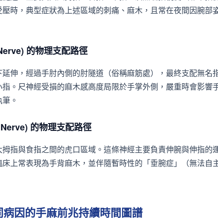
受壓時，典型症狀為上述區域的刺痛、麻木，且常在夜間因腕部
 Nerve) 的物理支配路徑
下延伸，經過手肘內側的肘隧道（俗稱麻筋處），最終支配無名
小指。尺神經受損的麻木感高度局限於手掌外側，嚴重時會影響
執筆。
l Nerve) 的物理支配路徑
大拇指與食指之間的虎口區域。這條神經主要負責伸腕與伸指的
臨床上常表現為手背麻木，並伴隨暫時性的「垂腕症」（無法自
不同病因的手麻前兆持續時間圖譜