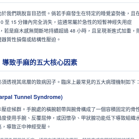
助於我們跳脫盲目恐慌。倘若手麻發生在特定的睡覺姿勢後，且
0 至 15 分鐘內完全消失，這通常屬於急性的短暫神經失用症
）；反之，若是麻木感無間斷地持續超過 48 小時，且呈現漸進式加重，
現器質性損傷或結構性壓迫。
解：導致手麻的五大核心因素
必須透視其底層的致病因子。臨床上最常見的五大病理機制如下
l Tunnel Syndrome)
卡壓症候群。手腕處的橫腕韌帶與腕骨構成了一個容積固定的骨
過度使用手腕、反覆屈伸，或因懷孕、甲狀腺功能低下導致組織
高，導致正中神經受壓。