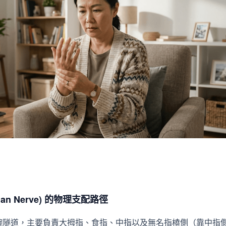
an Nerve) 的物理支配路徑
腕隧道，主要負責大拇指、食指、中指以及無名指橈側（靠中指