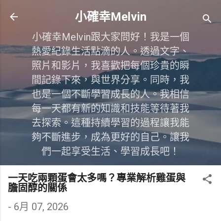
跳到主要內容
小確幸Melvin
小確幸Melvin跟大家問好！我是一個
熱愛紀錄生活點滴的人。透過文字、
照片和影片，我喜歡把每個珍貴的瞬
間記錄下來，與世界分享。同時，我
也是一個不斷學習成長的人。我相信
每一天都有新的知識和技能等待著我
去探索。這種持續學習的過程讓我能
夠不斷進步，成為更好的自己。讓我
們一起享受生活、學習成長吧！
一天吃兩顆蛋會太多嗎？專業解析雞蛋與
膽固醇的關係
-
6月 07, 2026