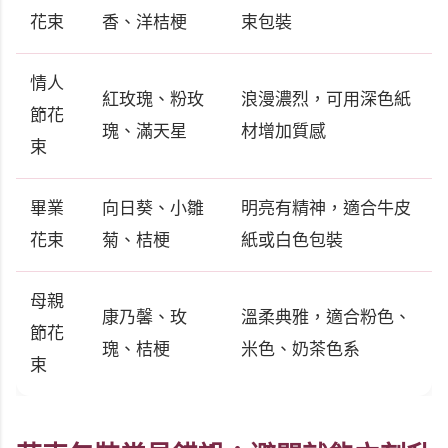
花束
香、洋桔梗
束包裝
情人
紅玫瑰、粉玫
浪漫濃烈，可用深色紙
節花
瑰、滿天星
材增加質感
束
畢業
向日葵、小雛
明亮有精神，適合牛皮
花束
菊、桔梗
紙或白色包裝
母親
康乃馨、玫
溫柔典雅，適合粉色、
節花
瑰、桔梗
米色、奶茶色系
束