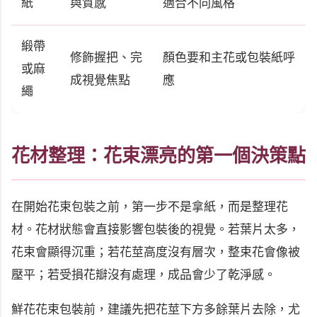
紙
與質感
適合不同風格
緞帶
修飾握把、完
顏色要和主花或包裝紙呼
或麻
成視覺焦點
應
繩
花材整理：花束漂亮的第一個決策點
在開始花束包裝之前，第一步不是拿紙，而是整理花
材。花材狀態會直接影響包裝後的視覺。若葉片太多，
花束會顯得沉重；若花莖高度沒有層次，整束花會像被
壓平；若受損花瓣沒有處理，成品會少了乾淨感。
鮮花花束包裝前，建議先把花莖下方多餘葉片去除，尤