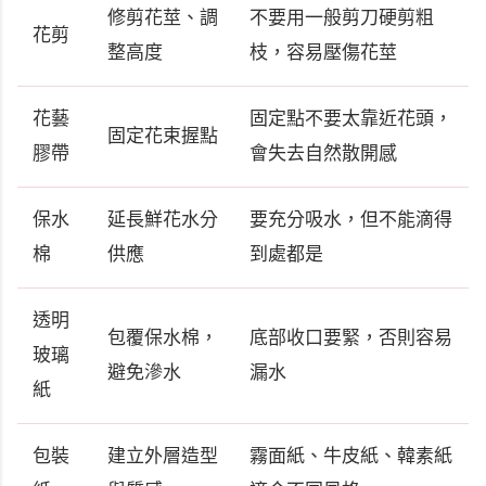
修剪花莖、調
不要用一般剪刀硬剪粗
花剪
整高度
枝，容易壓傷花莖
花藝
固定點不要太靠近花頭，
固定花束握點
膠帶
會失去自然散開感
保水
延長鮮花水分
要充分吸水，但不能滴得
棉
供應
到處都是
透明
包覆保水棉，
底部收口要緊，否則容易
玻璃
避免滲水
漏水
紙
包裝
建立外層造型
霧面紙、牛皮紙、韓素紙