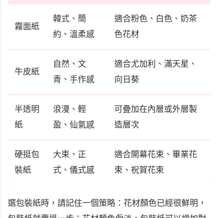
韓式、簡
適合粉色、白色、奶茶
霧面紙
約、溫柔感
色花材
自然、文
適合尤加利、滿天星、
牛皮紙
青、手作感
向日葵
半透明
浪漫、輕
可疊加在內層或外層製
紙
盈、仙氣感
造層次
硬挺包
大束、正
適合開幕花束、畢業花
裝紙
式、儀式感
束、祝賀花束
選包裝紙時，請記住一個策略：花材顏色已經很鮮明，