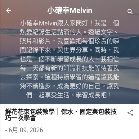
跳到主要內容
小確幸Melvin
小確幸Melvin跟大家問好！我是一個
熱愛紀錄生活點滴的人。透過文字、
照片和影片，我喜歡把每個珍貴的瞬
間記錄下來，與世界分享。同時，我
也是一個不斷學習成長的人。我相信
每一天都有新的知識和技能等待著我
去探索。這種持續學習的過程讓我能
夠不斷進步，成為更好的自己。讓我
們一起享受生活、學習成長吧！
鮮花花束包裝教學｜保水、固定與包裝技
巧一次學會
-
6月 09, 2026