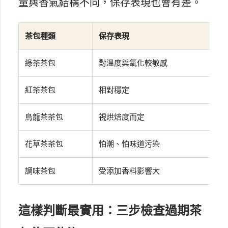
量與香氣結構不同，保存表現也會有差。
茶包種類
保存表現
常
綠茶茶包
對溫度與氧化較敏感
香
紅茶茶包
相對穩定
可
烏龍茶茶包
視烘焙度而定
香
花草茶茶包
怕潮、怕味道污染
香
調味茶包
受添加香料影響大
味
這樣判斷最實用：三步檢查過期茶