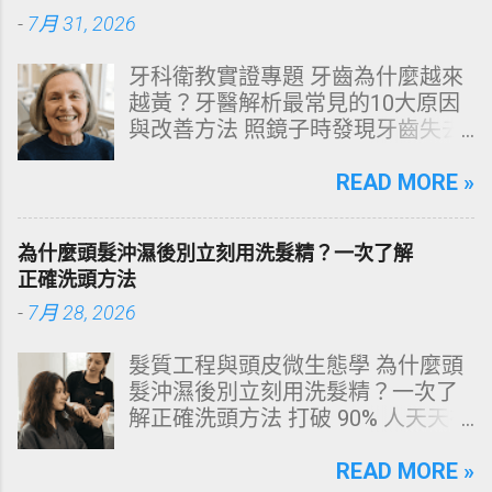
-
7月 31, 2026
牙科衛教實證專題 牙齒為什麼越來
越黃？牙醫解析最常見的10大原因
與改善方法 照鏡子時發現牙齒失去
原有光澤，逐漸偏黃甚至發灰？本
文由專業牙科思維出發，深度剖析
READ MORE »
牙齒變色的生理機制、外源性與內
源性染色成因，並提供精準有效的
為什麼頭髮沖濕後別立刻用洗髮精？一次了解
改善與美白對策。 📋 文章快速導覽
正確洗頭方法
目錄 一、 牙齒顏色的生物學本質：
-
7月 28, 2026
琺瑯質與象牙質 二、 牙齒變黃的10
大關鍵原因剖析 三、 外源性 vs 內
髮質工程與頭皮微生態學 為什麼頭
源性變色的自我檢視 四、 5大專業
髮沖濕後別立刻用洗髮精？一次了
牙醫美白療程評估與比較 五、 避坑
解正確洗頭方法 打破 90% 人天天在
指南：破除3大網路美白偏方迷思
犯的頭皮毀滅式誤區！以理性的結
六、 打造抗黃防線：日常衛教與護
構化思維，拆解頭皮清潔的物理與
READ MORE »
理策略 一、 牙齒顏色的生物學本