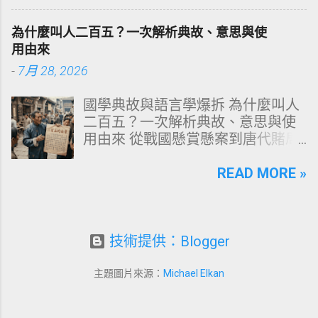
化學底層邏輯，重塑發亮豐盈的健
質：琺瑯質與象牙質 要理解牙齒為
康髮質。 💡 理性思維考題：你是否
何泛黃，首先必須釐清牙齒的硬組
為什麼叫人二百五？一次解析典故、意思與使
天天洗頭，頭皮卻依然半天就出
織構造。牙齒最外層是由高度鈣化
用由來
油、發癢，甚至掉髮嚴重？ 絕大多
的透明或半透明組織組成的 琺瑯質
-
7月 28, 2026
數人的頭皮問題，並不是洗髮精買
（Enamel，又稱牙釉質） ，而包裹
得不夠貴，而是「第一步就做錯
在琺瑯質內層的則是微黃色的 象牙
國學典故與語言學爆拆 為什麼叫人
了」。當你蓮蓬頭剛淋濕頭髮，下
質（Dentin，又稱牙本質） 。 💡 生
二百五？一次解析典故、意思與使
一秒就把濃縮洗髮精直接抹在頭皮
理學核心觀念 健康自然的牙齒本來
用由來 從戰國懸賞懸案到唐代賭局
上時，你已經親手觸發了一連串破
就不是純白色。琺瑯質越半透明，
牌九，深度剖析這個傳承千年的日
壞頭皮屏障的化學反應。本文將透
內層象牙質的淡黃色澤就越容易透
常用語。一次拆解歷史真相、心理
READ MORE »
過嚴密的邏輯分析，為你解構正確
出來。當琺瑯質因磨損變薄、或是
機制與現代應用範式！ ⏱️ 深度閱讀
洗頭順序與高效護理機制。 📌 文章
外層堆積色素時，牙齒發黃的視覺
時間：12 分鐘 🧠 邏輯思維拆解 📜
快速導覽目錄 一、 盲點剖析：沖濕
感受就會大幅顯現。 許多人誤以為
四大權威典故 📌 本文快速導覽目錄
立刻塗洗髮精，為何是毀髮災難？
潔白的牙齒才代表健康，事實上完
一、「二百五」的核心意思與語境
技術提供：Blogger
二、 關鍵核心：「預洗（Pre-
全雪白的牙齒多半經過人工美白處
場景 二、典故一：戰國蘇秦刺殺案
Wash）」的物理學與生物學底層邏
理。然而，當牙齒呈現異常的暗
與千金賞金 三、典故二：古代貨幣
輯 三、 高效演算法：NT策略家的
主題圖片來源：
Michael Elkan
黃、褐色甚至灰斑時，往往代表著
單位「半吊子」的衰減 四、典故
「雙重洗髮黃金公式」 四、 全流程
生活習慣的影響或口腔內部的警
三：唐代推牌九「二板五」博弈術
對比：正確洗頭與錯誤習慣的系統
訊。 二、 牙齒變黃的10大關鍵原因