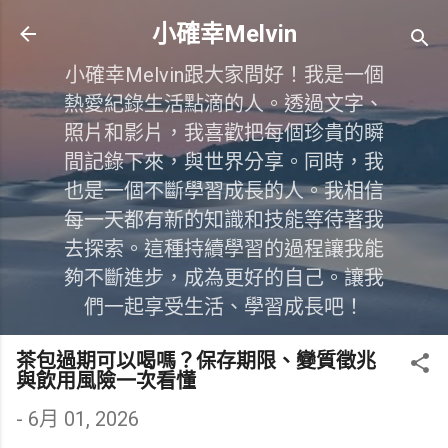
跳到主要內容
小確幸Melvin
小確幸Melvin跟大家問好！我是一個
熱愛紀錄生活點滴的人。透過文字、
照片和影片，我喜歡把每個珍貴的瞬
間記錄下來，與世界分享。同時，我
也是一個不斷學習成長的人。我相信
每一天都有新的知識和技能等待著我
去探索。這種持續學習的過程讓我能
夠不斷進步，成為更好的自己。讓我
們一起享受生活、學習成長吧！
茶包過期可以喝嗎？保存期限、變質徵兆
與飲用風險一次看懂
-
6月 01, 2026