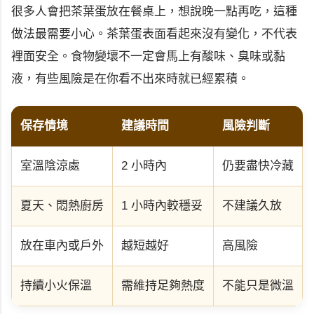
很多人會把茶葉蛋放在餐桌上，想說晚一點再吃，這種
做法最需要小心。茶葉蛋表面看起來沒有變化，不代表
裡面安全。食物變壞不一定會馬上有酸味、臭味或黏
液，有些風險是在你看不出來時就已經累積。
保存情境
建議時間
風險判斷
室溫陰涼處
2 小時內
仍要盡快冷藏
夏天、悶熱廚房
1 小時內較穩妥
不建議久放
放在車內或戶外
越短越好
高風險
持續小火保溫
需維持足夠熱度
不能只是微溫