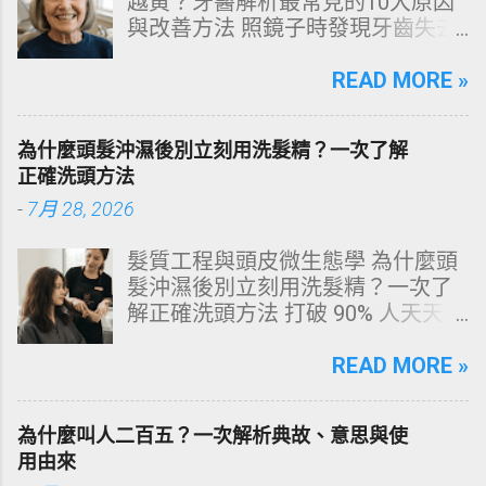
越黃？牙醫解析最常見的10大原因
與改善方法 照鏡子時發現牙齒失去
原有光澤，逐漸偏黃甚至發灰？本
文由專業牙科思維出發，深度剖析
READ MORE »
牙齒變色的生理機制、外源性與內
源性染色成因，並提供精準有效的
為什麼頭髮沖濕後別立刻用洗髮精？一次了解
改善與美白對策。 📋 文章快速導覽
正確洗頭方法
目錄 一、 牙齒顏色的生物學本質：
-
7月 28, 2026
琺瑯質與象牙質 二、 牙齒變黃的10
大關鍵原因剖析 三、 外源性 vs 內
髮質工程與頭皮微生態學 為什麼頭
源性變色的自我檢視 四、 5大專業
髮沖濕後別立刻用洗髮精？一次了
牙醫美白療程評估與比較 五、 避坑
解正確洗頭方法 打破 90% 人天天在
指南：破除3大網路美白偏方迷思
犯的頭皮毀滅式誤區！以理性的結
六、 打造抗黃防線：日常衛教與護
構化思維，拆解頭皮清潔的物理與
READ MORE »
理策略 一、 牙齒顏色的生物學本
化學底層邏輯，重塑發亮豐盈的健
質：琺瑯質與象牙質 要理解牙齒為
康髮質。 💡 理性思維考題：你是否
何泛黃，首先必須釐清牙齒的硬組
為什麼叫人二百五？一次解析典故、意思與使
天天洗頭，頭皮卻依然半天就出
織構造。牙齒最外層是由高度鈣化
用由來
油、發癢，甚至掉髮嚴重？ 絕大多
的透明或半透明組織組成的 琺瑯質