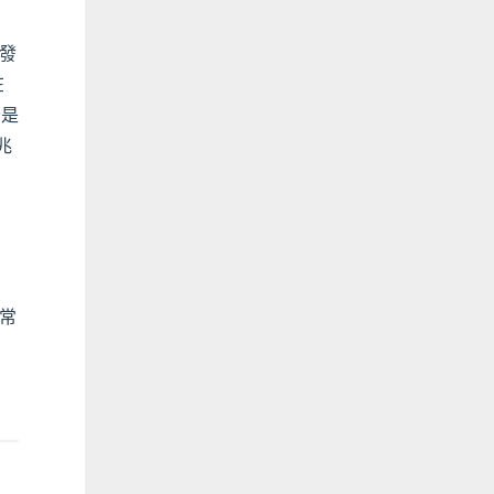
發
在
全是
兆
常