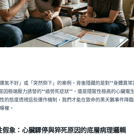
運氣不好」或「突然倒下」的案例，背後隱藏的是對**身體異常
是因極端壓力誘發的**過勞死症狀**，還是隱匿性極高的心臟電
性的態度透視這些運作機制，我們才能在致命的黑天鵝事件降臨
導權。
性假象：心臟驟停與猝死原因的底層病理邏輯