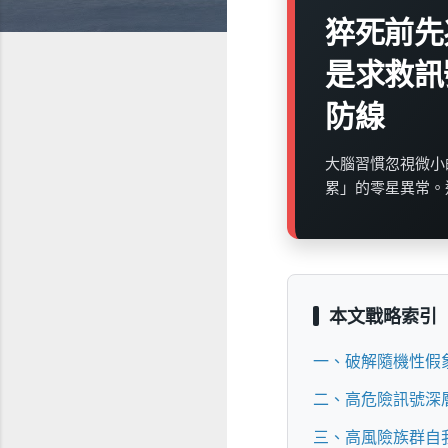
猝死前先
是求救訊
防線
大腦習慣忽視微小
累」的零星異常。
本文戰略索引
一、破解隨機性假
二、高危險訊號深
三、高風險族群自