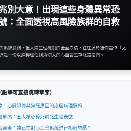
兆別大意！出現這些身體異常恐
號：全面透視高風險族群的自救
的系統漏洞，但人體生理機制的全面崩潰，往往源於被你當作「太
這是一份以純粹理性視角切入的心血管生存除錯指南。
（點擊可直接跳轉章節）
象：心臟驟停與猝死原因的底層病理邏輯
層解碼：五大核心猝死前兆生理表徵
我審查：誰正在對心血管系統進行極限施壓？