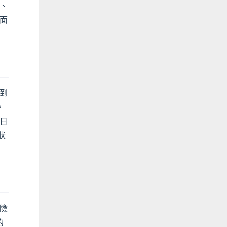
、
面
到
。
日
狀
險
的