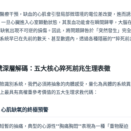
醫療干預，缺血的心肌會引發局部微環境的電位差改變，進而誘
。一旦心臟進入心室顫動狀態，其泵血功能會在瞬間歸零，大腦
因缺氧出現不可逆的損傷。因此，將問題歸咎於「突然發生」完
系統早已在先前的數天、甚至數週內，透過各種隱蔽的**猝死前
號深層解碼：五大核心猝死前兆生理表徵
險識別系統，我們必須將抽象的肉體感受，量化為具體的系統異
上最具有高權重參考價值的五大生理求救代碼：
悶：心肌缺氧的終極預警
短暫的抽痛，典型的心源性**胸痛胸悶**表現為一種「重物壓迫