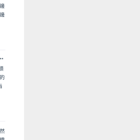
邊
邊
*
頭
的
指
然
織