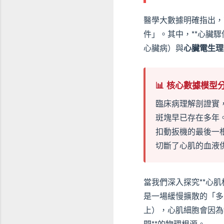
醫學大數據明確指出，
件」。其中，**心臟驟
心臟病）與
心臟電生理
📊 核心數據模型
臨床病理解剖證實
斑塊早已存在多年
扣動扳機的最後一
切斷了心肌的血液
當我們深入探究**心
是一場緩慢擴散的「多
上），心肌細胞會因為
悶**的物理根源。