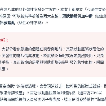
高達八成的非外傷性突發死亡案件，本質上都屬於「心源性突發
停原因**可以被精準拆解為兩大主線：
冠狀動脈供血中斷
（缺血
訊號紊亂
（惡性心律不整）。
分析：
，大部分看似健康的個體在突發倒地前，其冠狀動脈粥狀硬化的
。突發性的劇烈情緒波動、極度缺乏睡眠或溫差劇烈變化，只是
根手指，真正致命的是動脈粥狀斑塊破裂引發的急性血栓，瞬間
供應。
肌梗塞症狀**的演變過程，會發現這並非一蹴可幾的斷崖式毀滅，
米諾骨牌效應」。當冠狀動脈阻塞達到臨界點（通常為70%以
缺氧而開始釋放大量發炎因子與乳酸，這正是引發持續性**胸痛