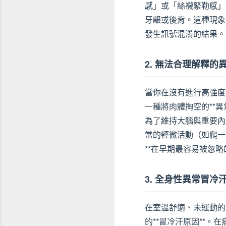
感」或「絲襪緊勒感」
牙齦或後背。這種現象
發生訊號混淆的結果。
2. 無法合理解釋
當你在沒有進行高強度
一種將肉體掏空的**
為了維持大腦與重要內
常的輕微活動（如爬一
**在早期最容易被忽
3. 全身性異常冒
在室溫舒適、未運動的
的**冒冷汗原因**