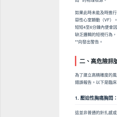
如果此時未能及時進行
惡性心室顫動（VF）
短短4至6分鐘內便會
缺乏邏輯的短視行為，
**向發出警告。
二、高危險訊
為了建立高精確度的風
錯誤報告。以下是臨床
1. 壓迫性胸痛胸
這並非普通的針扎感或