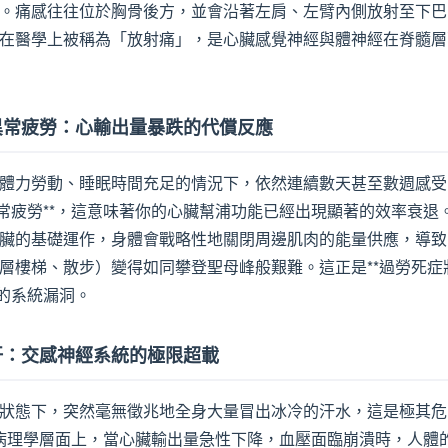
。痛感往往位於胸骨後方，並會沿著左肩、左臂內側放射至下巴
在醫學上被稱為「放射痛」，是心臟感覺神經與體神經在脊髓層
的異常疲勞：心輸出量暴跌的代償反應
體力勞動、睡眠時間充足的情況下，依然連續數天甚至數週感受
異常疲勞**，這意味著你的心臟幫浦功能已經出現顯著的效率衰退
臟的基礎運作，身體會戰略性地關閉周邊肌肉的能量供應，導致
層樓梯、散步）變得如同攀登聖母峰般艱難。這正是**過勞死症
略的系統漏洞。
冷汗：交感神經系統的極限超載
狀態下，突然毫無徵兆地全身大量冒出冰冷的汗水，這是極其危
。在病理學層面上，當心臟輸出量急性下降，血壓面臨崩潰時，人體