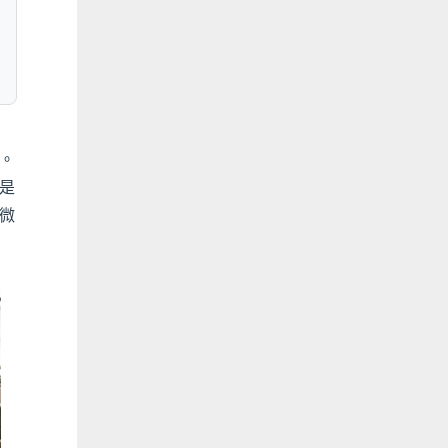
。
是
微