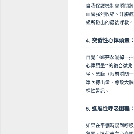
自我保護機制會瞬間將
血管強烈收縮、汗腺瘋
緣所發出的最後呼救。
4. 突發性心悸頭
自覺心跳突然漏掉一拍
心悸頭暈**的複合徵
暈、黑朦（眼前瞬間一
單次搏出量，導致大腦
標性警訊。
5. 進展性呼吸困
如果在平躺時感到呼吸
驚醒，這代表左心衰竭