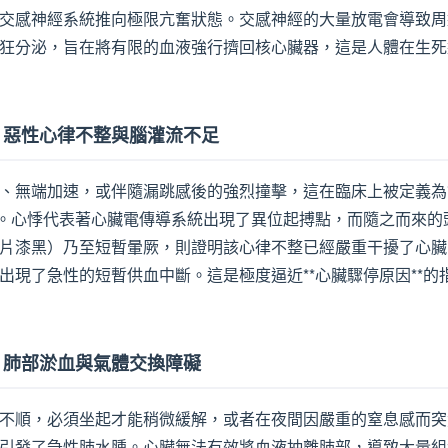
交感神經系統推向極限亢奮狀態。交感神經的大量放電會導致周
狂分泌，旨在將有限的血液強行擠回核心臟器，這是人體在生死
暈：惡性心律不整與腦灌流不足
、無端加速，或伴隨漏跳感後的強烈撞擊，這在臨床上被定義為*
兆。心悸代表著心臟電傳導系統出現了異位起搏點，而隨之而來的
片漆黑）乃至短暫暈厥，則證明該心律不整已經嚴重干擾了心臟
出現了急性的短暫供血中斷。這是極度逼近**心臟驟停原因**的
難：肺部淤血與氣體交換障礙
不順，必須坐起才能稍微緩解，或者在夜間因嚴重的窒息感而突
引發了急性肺水腫。心臟無法有效將血液抽離肺部，導致大量組