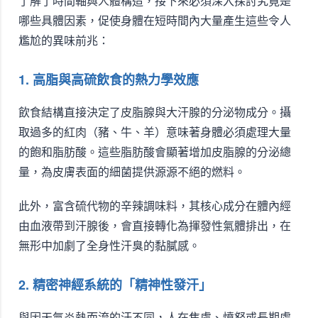
了解了時間軸與人體構造，接下來必須深入探討究竟是
哪些具體因素，促使身體在短時間內大量產生這些令人
尷尬的異味前兆：
1. 高脂與高硫飲食的熱力學效應
飲食結構直接決定了皮脂腺與大汗腺的分泌物成分。攝
取過多的紅肉（豬、牛、羊）意味著身體必須處理大量
的飽和脂肪酸。這些脂肪酸會顯著增加皮脂腺的分泌總
量，為皮膚表面的細菌提供源源不絕的燃料。
此外，富含硫代物的辛辣調味料，其核心成分在體內經
由血液帶到汗腺後，會直接轉化為揮發性氣體排出，在
無形中加劇了全身性汗臭的黏膩感。
2. 精密神經系統的「精神性發汗」
與因天氣炎熱而流的汗不同，人在焦慮、憤怒或長期處