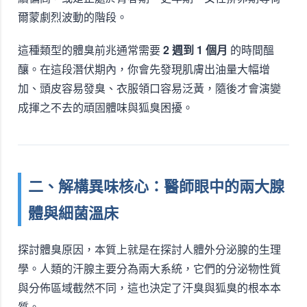
爾蒙劇烈波動的階段。
這種類型的體臭前兆通常需要
2 週到 1 個月
的時間醞
釀。在這段潛伏期內，你會先發現肌膚出油量大幅增
加、頭皮容易發臭、衣服領口容易泛黃，隨後才會演變
成揮之不去的頑固體味與狐臭困擾。
二、解構異味核心：醫師眼中的兩大腺
體與細菌溫床
探討體臭原因，本質上就是在探討人體外分泌腺的生理
學。人類的汗腺主要分為兩大系統，它們的分泌物性質
與分佈區域截然不同，這也決定了汗臭與狐臭的根本本
質。