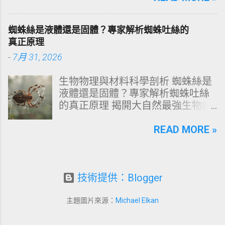
牙齒變色的生理機制、外源性與內
洗頭順序與高效護理機制。 📌 文章
源性染色成因，並提供精準有效的
快速導覽目錄 一、 盲點剖析：沖濕
蜘蛛絲是液體還是固體？專家解析蜘蛛吐絲的
改善與美白對策。 📋 文章快速導覽
立刻塗洗髮精，為何是毀髮災難？
真正原理
目錄 一、 牙齒顏色的生物學本質：
二、 關鍵核心：「預洗（Pre-
-
7月 31, 2026
琺瑯質與象牙質 二、 牙齒變黃的10
Wash）」的物理學與生物學底層邏
大關鍵原因剖析 三、 外源性 vs 內
輯 三、 高效演算法：NT策略家的
生物物理與材料科學剖析 蜘蛛絲是
源性變色的自我檢視 四、 5大專業
「雙重洗髮黃金公式」 四、 全流程
液體還是固體？專家解析蜘蛛吐絲
牙醫美白療程評估與比較 五、 避坑
對比：正確洗頭與錯誤習慣的系統
的真正原理 揭開大自然最強生物纖
指南：破除3大網路美白偏方迷思
差異 五、 破除迷思：7 個被誤傳已
維的相變奧秘：從腺體內的濃縮液
六、 打造抗黃防線：日常衛教與護
久的洗髮常見陷阱 六、 頭皮健康自
態蛋白質，到拉伸瞬間轉化為超抗
READ MORE »
理策略 一、 牙齒顏色的生物學本
測：建構個人化高效護髮工作流
拉固體物質的微觀物理機制。 💡 核
質：琺瑯質與象牙質 要理解牙齒為
一、 盲點剖析：沖濕立刻塗洗髮
心物理概念快讀 雙重物理態： 蜘蛛
何泛黃，首先必須釐清牙齒的硬組
精，為何是毀髮災難？ 從表面上
絲在腹部腺體內為 高濃度液態蛋白
織構造。牙齒最外層是由高度鈣化
看，洗頭不過是「弄濕、抹洗髮
質（濃相液晶流體） ，吐出體外時
技術提供：Blogger
的透明或半透明組織組成的 琺瑯質
精、搓揉、沖水」這四個動作。然
受力瞬變為 高強度固體纖維 。 剪
（Enamel，又稱牙釉質） ，而包裹
而，站在邏輯分析與物質特性的角
切應力誘導結晶： 吐絲過程並非簡
在琺瑯質內層的則是微黃色的 象牙
主題圖片來源：
Michael Elkan
度，洗頭是一場精密的 表面張力改
單的「擠壓」，而是透過紡絲管道
質（Dentin，又稱牙本質） 。 💡 生
變 與 乳化作用 。當你剛打開水龍