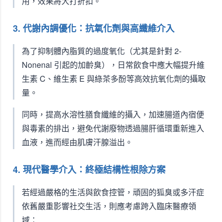
用，效果將大打折扣。
3. 代謝內調優化：抗氧化劑與高纖維介入
為了抑制體內脂質的過度氧化（尤其是針對 2-
Nonenal 引起的加齡臭），日常飲食中應大幅提升維
生素 C、維生素 E 與綠茶多酚等高效抗氧化劑的攝取
量。
同時，提高水溶性膳食纖維的攝入，加速腸道內宿便
與毒素的排出，避免代謝廢物透過腸肝循環重新進入
血液，進而經由肌膚汗腺溢出。
4. 現代醫學介入：終極結構性根除方案
若經過嚴格的生活與飲食控管，頑固的狐臭或多汗症
依舊嚴重影響社交生活，則應考慮跨入臨床醫療領
域：