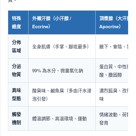
特殊
外襯汗腺（小汗腺 /
頂漿腺（大汗腺 /
維度
Eccrine）
Apocrine）
分佈
全身肌膚（手掌、腳底最多）
腋下、會陰、乳暈
區域
分泌
蛋白質、中性脂肪
99% 為水分、微量氯化鈉
物質
酸、膽固醇
異味
酸臭味、鹹魚臭（多由汗水浸
濃烈狐臭、孜然味
型態
泡引發）
味
觸發
情緒波動、荷爾蒙
體溫調節、高溫環境、運動
機制
發育