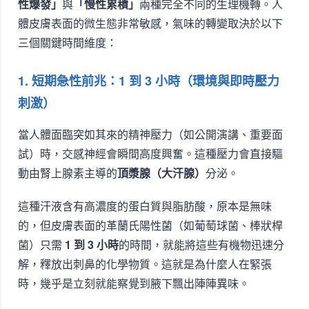
性爆發」
與
「慢性累積」
兩種完全不同的生理機轉。人
體皮膚表面的微生態非常敏感，氣味的轉變取決於以下
三個關鍵時間維度：
1. 短期急性前兆：1 到 3 小時（環境與即時壓力
刺激）
當人體面臨突如其來的精神壓力（如公開演講、重要面
試）時，交感神經會瞬間高度興奮。這種壓力會直接驅
動由腎上腺素主導的
頂漿腺（大汗腺）
分泌。
這種汗液含有高濃度的蛋白質與脂肪酸，原本是無味
的，但皮膚表面的革蘭氏陽性菌（如葡萄球菌、棒狀桿
菌）只需
1 到 3 小時
的時間，就能將這些有機物迅速分
解，釋放出刺鼻的化學物質。這就是為什麼人在緊張
時，幾乎是立刻就能察覺到腋下飄出陣陣異味。