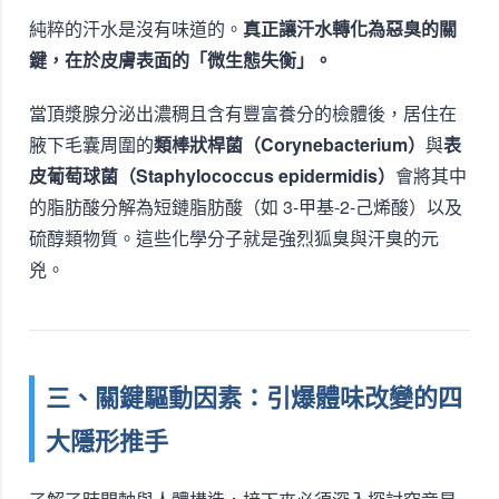
純粹的汗水是沒有味道的。
真正讓汗水轉化為惡臭的關
鍵，在於皮膚表面的「微生態失衡」。
當頂漿腺分泌出濃稠且含有豐富養分的檢體後，居住在
腋下毛囊周圍的
類棒狀桿菌（Corynebacterium）
與
表
皮葡萄球菌（Staphylococcus epidermidis）
會將其中
的脂肪酸分解為短鏈脂肪酸（如 3-甲基-2-己烯酸）以及
硫醇類物質。這些化學分子就是強烈狐臭與汗臭的元
兇。
三、關鍵驅動因素：引爆體味改變的四
大隱形推手