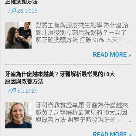
正確洗頭方法
-
7月 28, 2026
髮質工程與頭皮微生態學 為什麼頭
髮沖濕後別立刻用洗髮精？一次了
解正確洗頭方法 打破 90% 人天天在
犯的頭皮毀滅式誤區！以理性的結
構化思維，拆解頭皮清潔的物理與
READ MORE »
化學底層邏輯，重塑發亮豐盈的健
康髮質。 💡 理性思維考題：你是否
牙齒為什麼越來越黃？牙醫解析最常見的10大
天天洗頭，頭皮卻依然半天就出
原因與改善方法
油、發癢，甚至掉髮嚴重？ 絕大多
-
7月 31, 2026
數人的頭皮問題，並不是洗髮精買
得不夠貴，而是「第一步就做錯
牙科衛教實證專題 牙齒為什麼越來
了」。當你蓮蓬頭剛淋濕頭髮，下
越黃？牙醫解析最常見的10大原因
一秒就把濃縮洗髮精直接抹在頭皮
與改善方法 照鏡子時發現牙齒失去
上時，你已經親手觸發了一連串破
原有光澤，逐漸偏黃甚至發灰？本
壞頭皮屏障的化學反應。本文將透
文由專業牙科思維出發，深度剖析
READ MORE »
過嚴密的邏輯分析，為你解構正確