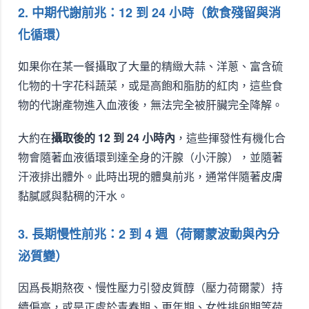
2. 中期代謝前兆：12 到 24 小時（飲食殘留與消
化循環）
如果你在某一餐攝取了大量的精緻大蒜、洋蔥、富含硫
化物的十字花科蔬菜，或是高飽和脂肪的紅肉，這些食
物的代謝產物進入血液後，無法完全被肝臟完全降解。
大約在
攝取後的 12 到 24 小時內
，這些揮發性有機化合
物會隨著血液循環到達全身的汗腺（小汗腺），並隨著
汗液排出體外。此時出現的體臭前兆，通常伴隨著皮膚
黏膩感與黏稠的汗水。
3. 長期慢性前兆：2 到 4 週（荷爾蒙波動與內分
泌質變）
因爲長期熬夜、慢性壓力引發皮質醇（壓力荷爾蒙）持
續偏高，或是正處於青春期、更年期、女性排卵期等荷