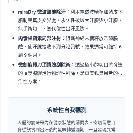
miraDry 微波熱能除汗：
利用電磁波精準加熱皮下
脂肪與真皮交界處，永久性破壞大汗腺與小汗腺，
無手術切口，無代償性出汗風險。
肉毒桿菌素局部注射：
阻斷神經末梢釋放乙醯膽
鹼，使汗腺接收不到分泌訊號，效果通常可維持 6
到 9 個月。
微創旋轉刀頂漿腺刮除術：
透過極小的切口將發達
的頂漿腺體進行物理性刮除，是重度狐臭患者的根
治性方案。
系統性自我觀測
人體的氣味是內在健康狀態的晴雨表。密切留意自
身從飲食到出汗後的氣味轉變週期。一旦發現異常