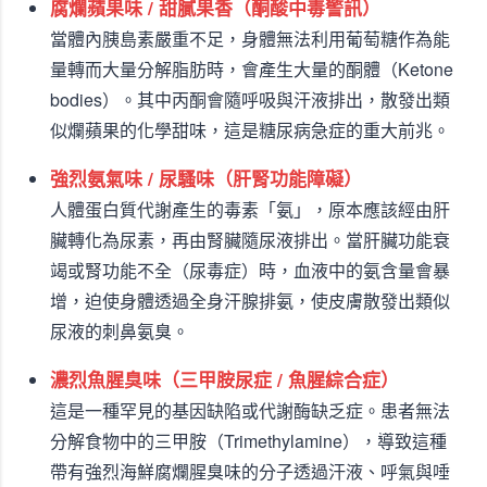
腐爛蘋果味 / 甜膩果香（酮酸中毒警訊）
當體內胰島素嚴重不足，身體無法利用葡萄糖作為能
量轉而大量分解脂肪時，會產生大量的酮體（Ketone
bodies）。其中丙酮會隨呼吸與汗液排出，散發出類
似爛蘋果的化學甜味，這是糖尿病急症的重大前兆。
強烈氨氣味 / 尿騷味（肝腎功能障礙）
人體蛋白質代謝產生的毒素「氨」，原本應該經由肝
臟轉化為尿素，再由腎臟隨尿液排出。當肝臟功能衰
竭或腎功能不全（尿毒症）時，血液中的氨含量會暴
增，迫使身體透過全身汗腺排氨，使皮膚散發出類似
尿液的刺鼻氨臭。
濃烈魚腥臭味（三甲胺尿症 / 魚腥綜合症）
這是一種罕見的基因缺陷或代謝酶缺乏症。患者無法
分解食物中的三甲胺（Trimethylamine），導致這種
帶有強烈海鮮腐爛腥臭味的分子透過汗液、呼氣與唾