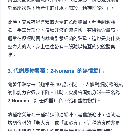
於高壓狀態下所產生的汗水，屬於「精神性發汗」。
此時，交感神經會釋放大量的乙醯膽鹼，精準刺激腋
窩、手掌等部位。這種汗液的流速快、有機物含量高，
通常在極短時間內就會引發細菌的狂歡，這也是為什麼
壓力大的人，身上往往帶有一股難以掩蓋的尖銳酸臭
味。
3. 代謝廢物累積：2-Nonenal 的無情氧化
隨著年齡增長（通常在 40 歲之後），人體對脂肪酸的抗
氧化能力會逐步下降。此時，皮膚會開始分泌一種名為
2-Nonenal（2-壬烯醛）
的不飽和醛類物質。
這種物質帶有一種特殊的油垢味、老舊紙箱味，也就是
坊間俗稱的「老人臭」或「加齡臭」。這種體臭前兆是
經由皮脂腺與空氣中的氧氣進行慢性化學反應所產生