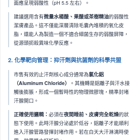
面應呈現弱酸性（pH 5.5 左右）。
建議選用含有
微量水楊酸、果酸或茶樹精油
的弱酸性
潔膚產品。這不僅能深層清除毛囊內堆積的氧化皮
脂，還能人為製造一個不適合細菌生存的弱酸屏障，
從源頭扼殺異味化學反應。
2. 化學靶向管理：抑汗劑與抗菌劑的科學共盟
市售有效的止汗劑核心成分通常為
氯化鋁
（Aluminum Chloride）
。其機轉是鋁離子與汗水接
觸後膨脹，形成一個暫時性的物理微膠塊，精準封堵
汗腺開口。
正確使用邏輯：
必須在
夜間睡前、皮膚完全乾燥
的狀
態下使用。此時汗腺分泌處於低谷，鋁離子才能順利
進入汗腺管路發揮封堵作用。若在白天大汗淋漓時使