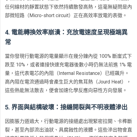
任何線材的靜置狀態下依然持續散發高熱，這毫無疑問是內
部微短路（Micro-short circuit）正在高效率放電的表徵。
4. 電能轉換效率崩潰：充放電速度呈現極端異
常
當你發現行動電源的電量顯示在幾分鐘內從 100% 斷崖式下
跌至 10%，或者連接快速充電器後數小時仍無法前進 1% 電
量，這代表電芯的內阻（Internal Resistance）已經飆升。
高內阻在電流通過時會產生巨大的焦耳熱（Jourd Heat），
這些熱能無法散去，便會加速化學反應向惡性方向發展。
5. 界面與結構破壞：接縫開裂與不明液體滲出
因膨脹力道過大，行動電源的接縫處出現緊密拉開、卡榫斷
裂，甚至內部流出油狀、具腐蝕性的液體。這些滲出物會直