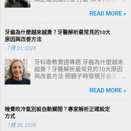
犯的頭皮毀滅式誤區！以理性的結
構化思維，拆解頭皮清潔的物理與
READ MORE »
化學底層邏輯，重塑發亮豐盈的健
康髮質。 💡 理性思維考題：你是否
牙齒為什麼越來越黃？牙醫解析最常見的10大
天天洗頭，頭皮卻依然半天就出
原因與改善方法
油、發癢，甚至掉髮嚴重？ 絕大多
-
7月 31, 2026
數人的頭皮問題，並不是洗髮精買
得不夠貴，而是「第一步就做錯
牙科衛教實證專題 牙齒為什麼越來
了」。當你蓮蓬頭剛淋濕頭髮，下
越黃？牙醫解析最常見的10大原因
一秒就把濃縮洗髮精直接抹在頭皮
與改善方法 照鏡子時發現牙齒失去
上時，你已經親手觸發了一連串破
原有光澤，逐漸偏黃甚至發灰？本
壞頭皮屏障的化學反應。本文將透
文由專業牙科思維出發，深度剖析
READ MORE »
過嚴密的邏輯分析，為你解構正確
牙齒變色的生理機制、外源性與內
洗頭順序與高效護理機制。 📌 文章
源性染色成因，並提供精準有效的
快速導覽目錄 一、 盲點剖析：沖濕
睡覺吹冷氣別設自動關閉？專家解析正確設定
改善與美白對策。 📋 文章快速導覽
立刻塗洗髮精，為何是毀髮災難？
方式
目錄 一、 牙齒顏色的生物學本質：
二、 關鍵核心：「預洗（Pre-
-
7月 30, 2026
琺瑯質與象牙質 二、 牙齒變黃的10
Wash）」的物理學與生物學底層邏