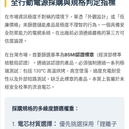
全行動電源採購與規格判定指標
在市場資訊極度不對稱的環境下，單憑「外觀設計」或「低
廉價格」來篩選儲能產品是極度不理智的行為。一個具備安
全防禦能力的電網系統，在出廠前必須通過嚴格的第三方可
信度論證。
在台灣市場，首要篩選基準為
BSMI認證標章
（經濟部標準
檢驗局認證）。通過該認證的產品，必須強制通過一系列極
端測試：包括 130°C 高溫烘烤、高空墜落、過度充電耐受
性以及外部短路測試。缺乏此標章的產品，本質上皆屬於未
經安全校準的流浪電芯。
採購規格的多維度篩選權重：
電芯材質選擇：
優先挑選採用「鋰離子