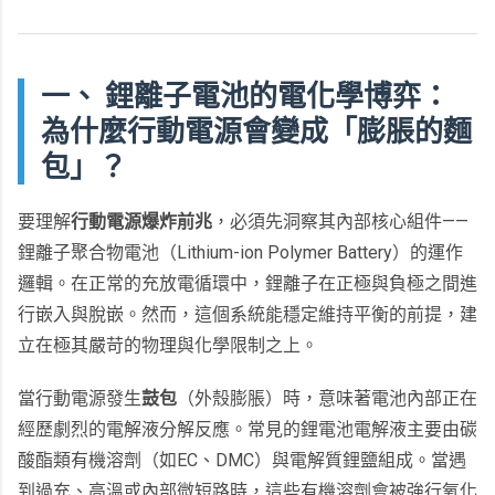
一、 鋰離子電池的電化學博弈：
為什麼行動電源會變成「膨脹的麵
包」？
要理解
行動電源爆炸前兆
，必須先洞察其內部核心組件——
鋰離子聚合物電池（Lithium-ion Polymer Battery）的運作
邏輯。在正常的充放電循環中，鋰離子在正極與負極之間進
行嵌入與脫嵌。然而，這個系統能穩定維持平衡的前提，建
立在極其嚴苛的物理與化學限制之上。
當行動電源發生
鼓包
（外殼膨脹）時，意味著電池內部正在
經歷劇烈的電解液分解反應。常見的鋰電池電解液主要由碳
酸酯類有機溶劑（如EC、DMC）與電解質鋰鹽組成。當遇
到過充、高溫或內部微短路時，這些有機溶劑會被強行氧化