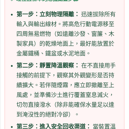
第一步：立刻物理隔離：
迅速拔除所有
輸入與輸出線材。將高危行動電源移至
四周無易燃物（如遠離沙發、窗簾、木
製家具）的乾燥地面上，最好能放置於
金屬鐵桶、鐵盆或水泥地面。
第二步：靜置降溫觀察：
在不直接用手
接觸的前提下，觀察其外觀變形是否持
續擴大。若伴隨煙霧，應立即撤離至上
風處，並準備沙土進行覆蓋窒息滅火，
切勿直接潑水（除非能確保水量足以達
到淹沒性的絕對冷卻）。
第三步：進入安全回收渠道：
當裝置溫