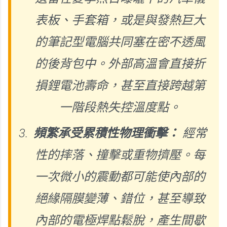
表板、手套箱，或是與發熱巨大
的筆記型電腦共同塞在密不透風
的後背包中。外部高溫會直接折
損鋰電池壽命，甚至直接跨越第
一階段熱失控溫度點。
頻繁承受累積性物理衝擊：
經常
性的摔落、撞擊或重物擠壓。每
一次微小的震動都可能使內部的
絕緣隔膜變薄、錯位，甚至導致
內部的電極焊點鬆脫，產生間歇