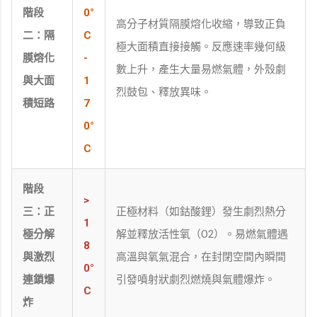
階段
0°
高分子材質隔膜熔化收縮，導致正負
二：隔
C
極大面積直接接觸。反應速率幾何級
膜熔化
-
數上升，產生大量易燃氣體，外殼劇
與大面
1
烈鼓包、釋放異味。
積短路
7
0°
C
階段
>
三：正
正極材料（如鈷酸鋰）發生劇烈熱分
1
極分解
解並釋放活性氧（O2）。易燃氣體遇
8
與激烈
高溫與氧氣混合，在封閉空間內瞬間
0°
連鎖爆
引發噴射狀劇烈燃燒與氣體爆炸。
C
炸