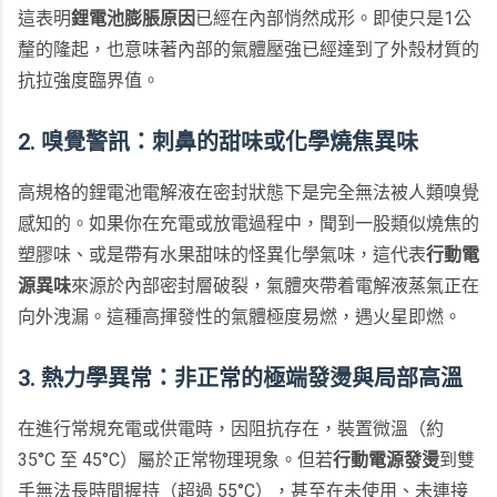
這表明
鋰電池膨脹原因
已經在內部悄然成形。即使只是1公
釐的隆起，也意味著內部的氣體壓強已經達到了外殼材質的
抗拉強度臨界值。
2. 嗅覺警訊：刺鼻的甜味或化學燒焦異味
高規格的鋰電池電解液在密封狀態下是完全無法被人類嗅覺
感知的。如果你在充電或放電過程中，聞到一股類似燒焦的
塑膠味、或是帶有水果甜味的怪異化學氣味，這代表
行動電
源異味
來源於內部密封層破裂，氣體夾帶着電解液蒸氣正在
向外洩漏。這種高揮發性的氣體極度易燃，遇火星即燃。
3. 熱力學異常：非正常的極端發燙與局部高溫
在進行常規充電或供電時，因阻抗存在，裝置微溫（約
35°C 至 45°C）屬於正常物理現象。但若
行動電源發燙
到雙
手無法長時間握持（超過 55°C），甚至在未使用、未連接