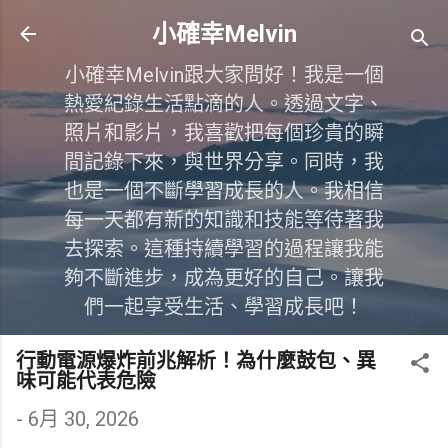
跳到主要內容
小確幸Melvin
小確幸Melvin跟大家問好！我是一個
熱愛紀錄生活點滴的人。透過文字、
照片和影片，我喜歡把每個珍貴的瞬
間記錄下來，與世界分享。同時，我
也是一個不斷學習成長的人。我相信
每一天都有新的知識和技能等待著我
去探索。這種持續學習的過程讓我能
夠不斷進步，成為更好的自己。讓我
們一起享受生活、學習成長吧！
行動電源爆炸前兆解析！為什麼鼓包、異
味可能代表危險
-
6月 30, 2026