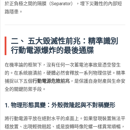
於正負極之間的隔膜（Separator），埋下災難性的內部短
路隱患。
二、 五大毀滅性前兆：精準識別
行動電源爆炸的最後通牒
在機率論的框架下，沒有任何一次蓄電池事故是憑空發生
的。在系統崩潰前，硬體必然會釋放一系列物理信號。精準
捕捉以下五個
行動電源危險前兆
，是保護自身財產與生命安
全的關鍵防禦手段。
1. 物理形態異變：外殼微隆起與不對稱變形
將行動電源平放在絕對水平的桌面上。如果發現裝置無法平
穩放置、出現輕微翹起、或是旋轉時像陀螺一樣異常順暢，