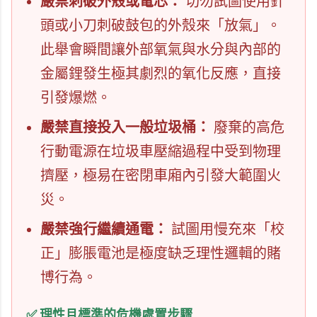
嚴禁刺破外殼或電芯：
切勿試圖使用針
頭或小刀刺破鼓包的外殼來「放氣」。
此舉會瞬間讓外部氧氣與水分與內部的
金屬鋰發生極其劇烈的氧化反應，直接
引發爆燃。
嚴禁直接投入一般垃圾桶：
廢棄的高危
行動電源在垃圾車壓縮過程中受到物理
擠壓，極易在密閉車廂內引發大範圍火
災。
嚴禁強行繼續通電：
試圖用慢充來「校
正」膨脹電池是極度缺乏理性邏輯的賭
博行為。
✅ 理性且標準的危機處置步驟