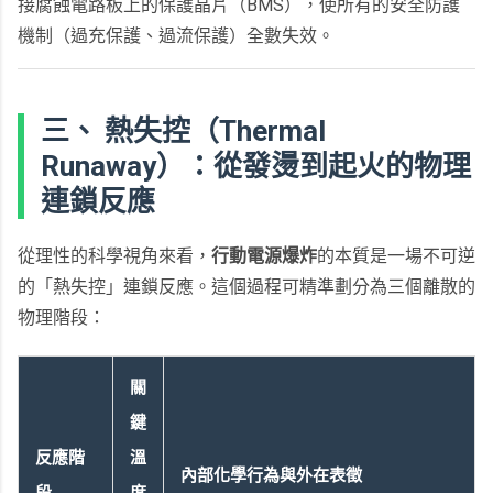
接腐蝕電路板上的保護晶片（BMS），使所有的安全防護
機制（過充保護、過流保護）全數失效。
三、 熱失控（Thermal
Runaway）：從發燙到起火的物理
連鎖反應
從理性的科學視角來看，
行動電源爆炸
的本質是一場不可逆
的「熱失控」連鎖反應。這個過程可精準劃分為三個離散的
物理階段：
關
鍵
反應階
溫
內部化學行為與外在表徵
段
度