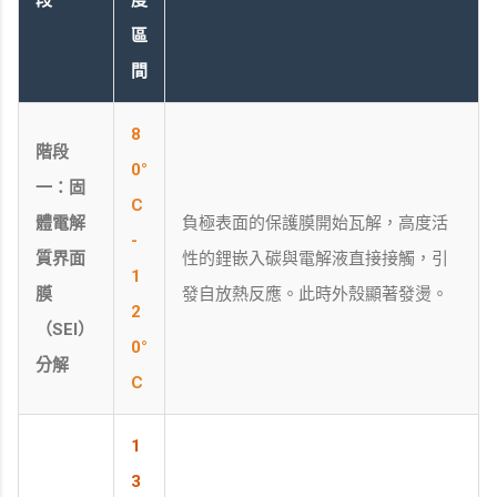
區
間
8
階段
0°
一：固
C
體電解
負極表面的保護膜開始瓦解，高度活
-
質界面
性的鋰嵌入碳與電解液直接接觸，引
1
膜
發自放熱反應。此時外殼顯著發燙。
2
（SEI）
0°
分解
C
1
3