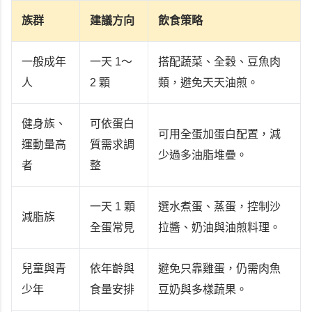
族群
建議方向
飲食策略
一般成年
一天 1～
搭配蔬菜、全穀、豆魚肉
人
2 顆
類，避免天天油煎。
健身族、
可依蛋白
可用全蛋加蛋白配置，減
運動量高
質需求調
少過多油脂堆疊。
者
整
一天 1 顆
選水煮蛋、蒸蛋，控制沙
減脂族
全蛋常見
拉醬、奶油與油煎料理。
兒童與青
依年齡與
避免只靠雞蛋，仍需肉魚
少年
食量安排
豆奶與多樣蔬果。