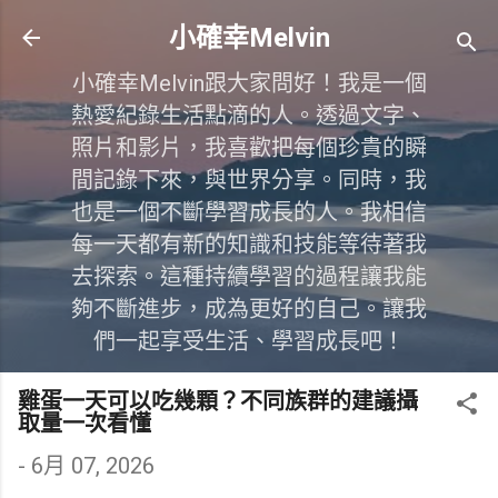
跳到主要內容
小確幸Melvin
小確幸Melvin跟大家問好！我是一個
熱愛紀錄生活點滴的人。透過文字、
照片和影片，我喜歡把每個珍貴的瞬
間記錄下來，與世界分享。同時，我
也是一個不斷學習成長的人。我相信
每一天都有新的知識和技能等待著我
去探索。這種持續學習的過程讓我能
夠不斷進步，成為更好的自己。讓我
們一起享受生活、學習成長吧！
雞蛋一天可以吃幾顆？不同族群的建議攝
取量一次看懂
-
6月 07, 2026