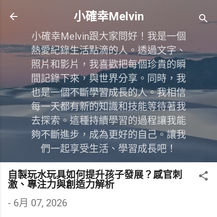
跳到主要內容
小確幸Melvin
小確幸Melvin跟大家問好！我是一個
熱愛紀錄生活點滴的人。透過文字、
照片和影片，我喜歡把每個珍貴的瞬
間記錄下來，與世界分享。同時，我
也是一個不斷學習成長的人。我相信
每一天都有新的知識和技能等待著我
去探索。這種持續學習的過程讓我能
夠不斷進步，成為更好的自己。讓我
們一起享受生活、學習成長吧！
自製玩水玩具如何提升孩子發展？感官刺
激、專注力與創造力解析
-
6月 07, 2026