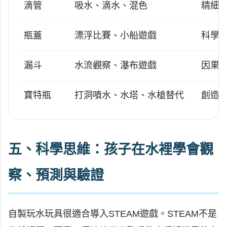
滴管
吸水、滴水、混色
精細
瓶蓋
漂浮比賽、小船遊戲
科學
漏斗
水流觀察、瀑布遊戲
因果
寶特瓶
打洞噴水、水塔、水槍替代
創造
五、科學思維：孩子在水裡學會觀
察、預測與驗證
自製玩水玩具很適合導入STEAM遊戲。STEAM不是