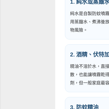
1. 純水或蒸餾
純水是自製防蚊噴
用蒸餾水、煮沸後
物風險。
2. 酒精、伏
精油不溶於水，直
散，也能讓噴霧乾
劑，但一般家庭最
3. 防蚊精油