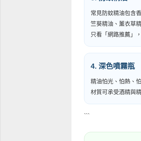
常見防蚊精油包含
竺葵精油、薰衣草
只看「網路推薦」
4. 深色噴霧瓶
精油怕光、怕熱、
材質可承受酒精與
```