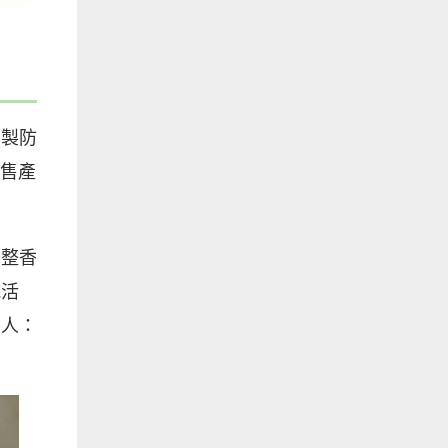
自製防
市售產
調整香
院活
的人：