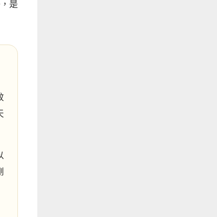
好，是
蚊
天
以
剛