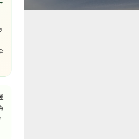
步
全
種
為
，