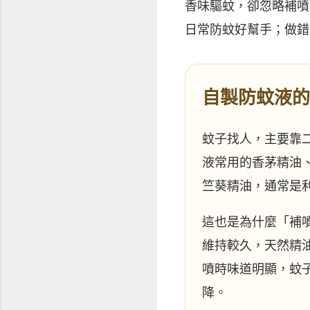
香味驅蚊，卻忽略補噴
日常防蚊好幫手；做錯
自製防蚊液的
蚊子找人，主要靠
液常用的香茅精油
竺葵精油，通常是
這也是為什麼「補
維持較久，天然精
噴時味道明顯，蚊
降。