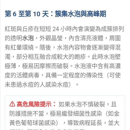
第 6 至第 10 天：簇集水泡與高峰期
紅斑與丘疹在短短 24 小時內會演變為成簇排列
的透明
水泡
，外觀晶瑩，內含清亮液體，周圍
有紅暈環繞。隨後，水泡內容物會逐漸變得混
濁，部分相互融合成較大的皰疹。此時水泡壁
極薄，極易因摩擦而破裂。水泡液中含有高濃
度的活體病毒，具備一定程度的傳染性（可使
未患過水痘的人感染水痘）。
⚠ 高危風險提示：
如果水泡不慎破裂，且
防護措施不當，極易繼發細菌性感染（如金
黃色葡萄球菌感染），導致病程延長，並大