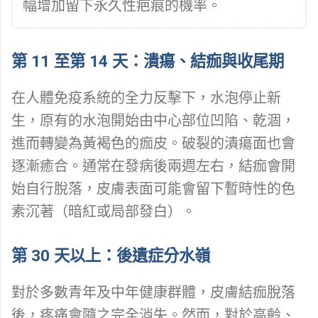
幅增加留下永久性疤痕的機率。
第 11 至第 14 天：潰瘍、結痂與收尾期
在人體免疫系統的全力反擊下，水泡停止新
生，原有的水泡開始由中心部位凹陷、乾涸，
進而轉變為黃褐色的痂皮。破裂的潰瘍面也會
逐漸癒合。通常在發病後兩週左右，結痂會開
始自行脫落，皮膚表面可能會留下暫時性的色
素沉著（暗紅或局部發白）。
第 30 天以上：後遺症分水嶺
對於多數青年及中年健康群體，皮膚結痂脫落
後，疼痛會隨之完全消失。然而，對於高齡、