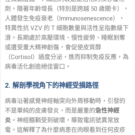
劑。隨著年齡增長（特別是跨越 50 歲關卡），
人體發生免疫衰老（Immunosenescence），
特異性抗 VZV 的 T 細胞數量與活性呈指數級下
滑。長期處於高壓環境、慢性疲勞、睡眠剝奪
或遭受重大精神創傷，會促使皮質醇
（Cortisol）過度分泌，進而抑制免疫反應，為
病毒活化創造絕佳窗口。
2. 解剖學視角下的神經受損路徑
病毒沿著感覺神經軸突向外周移動時，引發的
不是單純的皮膚發炎，而是嚴重的
急性神經
炎
。神經髓鞘受到破壞，導致電訊號異常放
電。這解釋了為什麼病患在肉眼看到任何皮疹