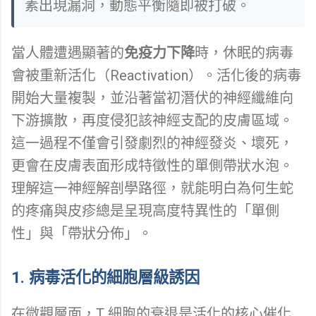
素出現漏洞，動態平衡隨即被打破。
當人體遭遇顯著的
免疫力下降
時，休眠的病毒
會被重新活化（Reactivation）。活化後的病毒
開始大量複製，並沿著當初潛伏的神經纖維向
下游擴散，再度侵犯該神經支配的皮膚區域。
這一過程不僅會引發劇烈的神經發炎、壞死，
更會在皮膚表面形成特徵性的單側帶狀水泡。
理解這一神經解剖學路徑，就能明白為何生蛇
的疼痛與皮疹總是呈現高度特異性的「單側
性」與「帶狀分佈」。
1. 病毒活化的細胞層級誘因
在微觀層面，T 細胞的衰退是活化的核心催化