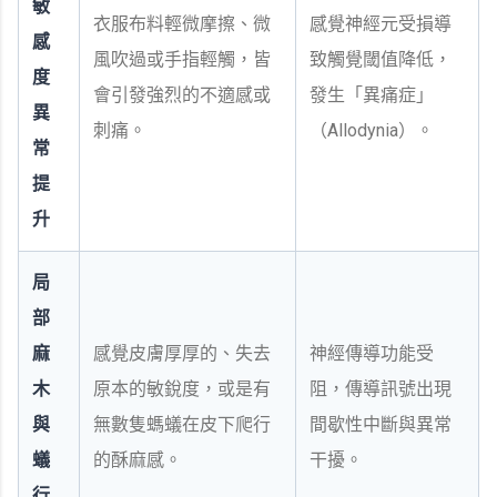
敏
衣服布料輕微摩擦、微
感覺神經元受損導
感
風吹過或手指輕觸，皆
致觸覺閾值降低，
度
會引發強烈的不適感或
發生「異痛症」
異
刺痛。
（Allodynia）。
常
提
升
局
部
麻
感覺皮膚厚厚的、失去
神經傳導功能受
木
原本的敏銳度，或是有
阻，傳導訊號出現
與
無數隻螞蟻在皮下爬行
間歇性中斷與異常
蟻
的酥麻感。
干擾。
行