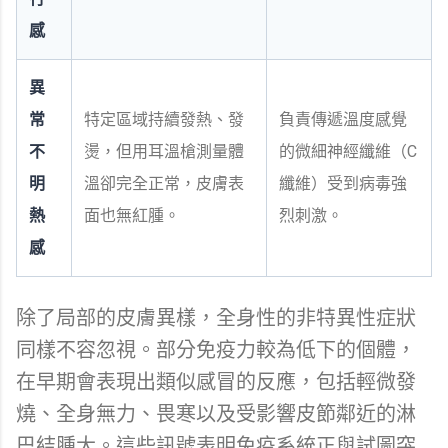
感
異
常
特定區域持續發熱、發
負責傳遞溫度感覺
不
燙，但用耳溫槍測量體
的微細神經纖維（C
明
溫卻完全正常，皮膚表
纖維）受到病毒強
熱
面也無紅腫。
烈刺激。
感
除了局部的皮膚異樣，全身性的非特異性症狀
同樣不容忽視。部分免疫力較為低下的個體，
在早期會表現出類似感冒的反應，包括輕微發
燒、全身無力、畏寒以及受影響皮節鄰近的淋
巴結腫大。這些訊號表明免疫系統正與試圖突