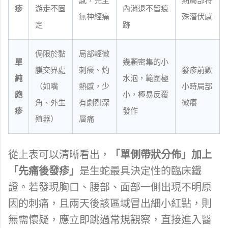
感，完全
期局部特
疹
游走不固
內消退不留痕
無神經痛
殊潛伏感
定
跡
侷限於黏
局部輕微
單
幾顆密集的小
膜交界處
刺癢、灼
發疹前數
純
水泡，範圍極
（如嘴
熱感，少
小時局部
皰
小，極易反覆
角、外生
有劇烈深
微癢
疹
發作
殖器）
層痛
從上表可以清晰看出，
「單側帶狀分佈」加上
「先痛後發疹」
是生蛇最具決定性的臨床鐵
證。若發現胸口、腰部、面部一側出現不明原
因的刺痛，且兩天後該區域冒出細小紅點，則
無需懷疑，應立即跳過常規觀察，直接進入醫