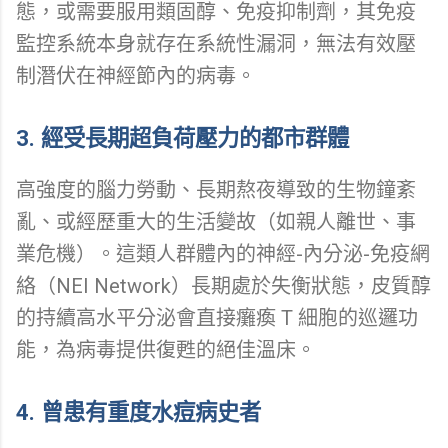
態，或需要服用類固醇、免疫抑制劑，其免疫
監控系統本身就存在系統性漏洞，無法有效壓
制潛伏在神經節內的病毒。
3. 經受長期超負荷壓力的都市群體
高強度的腦力勞動、長期熬夜導致的生物鐘紊
亂、或經歷重大的生活變故（如親人離世、事
業危機）。這類人群體內的神經-內分泌-免疫網
絡（NEI Network）長期處於失衡狀態，皮質醇
的持續高水平分泌會直接癱瘓 T 細胞的巡邏功
能，為病毒提供復甦的絕佳溫床。
4. 曾患有重度水痘病史者