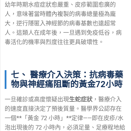
幼年時期水痘症狀愈嚴重、皮疹範圍愈廣的
人，意味著當時體內複製的病毒總量極為龐
大，逆行隱匿入神經節的病毒基數也遠超常
人。這類人在成年後，一旦遇到免疫低谷，病
毒活化的機率與烈度往往更具破壞性。
七、 醫療介入決策：抗病毒藥
物與神經痛阻斷的黃金72小時
一旦確診或高度懷疑出現
生蛇症狀
，醫療介入
的速度直接決定了預後質量。醫學界公認存在
一個**「黃金 72 小時」**定律——即在皮疹/水
泡出現後的 72 小時內，必須足量、足療程地給