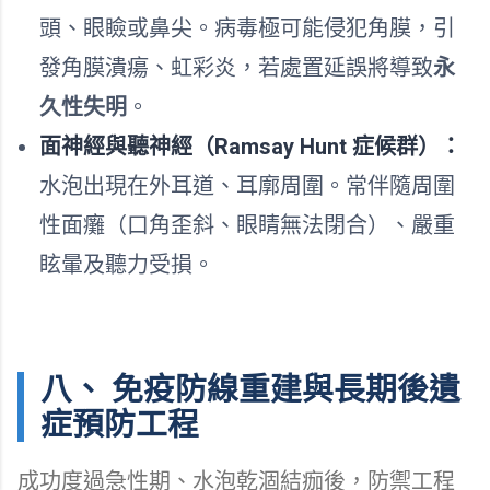
頭、眼瞼或鼻尖。病毒極可能侵犯角膜，引
發角膜潰瘍、虹彩炎，若處置延誤將導致
永
久性失明
。
面神經與聽神經（Ramsay Hunt 症候群）：
水泡出現在外耳道、耳廓周圍。常伴隨周圍
性面癱（口角歪斜、眼睛無法閉合）、嚴重
眩暈及聽力受損。
八、 免疫防線重建與長期後遺
症預防工程
成功度過急性期、水泡乾涸結痂後，防禦工程