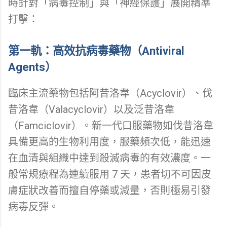
時針對「病毒控制」與「神經保護」展開精準
打擊：
第一軌：高效抗病毒藥物（Antiviral
Agents）
臨床主流藥物包括阿昔洛韋（Acyclovir）、伐
昔洛韋（Valacyclovir）以及泛昔洛韋
（Famciclovir）。新一代口服藥物如伐昔洛韋
具備更高的生物利用度，服藥頻次低，能迅速
在血清與組織中達到殺滅病毒的有效濃度。一
般常規療程為連續服用 7 天，患者切不可因皮
膚症狀改善而擅自停藥或減量，否則極易引發
病毒反彈。