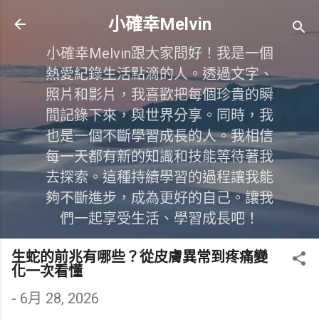
跳到主要內容
小確幸Melvin
小確幸Melvin跟大家問好！我是一個
熱愛紀錄生活點滴的人。透過文字、
照片和影片，我喜歡把每個珍貴的瞬
間記錄下來，與世界分享。同時，我
也是一個不斷學習成長的人。我相信
每一天都有新的知識和技能等待著我
去探索。這種持續學習的過程讓我能
夠不斷進步，成為更好的自己。讓我
們一起享受生活、學習成長吧！
生蛇的前兆有哪些？從皮膚異常到疼痛變
化一次看懂
-
6月 28, 2026