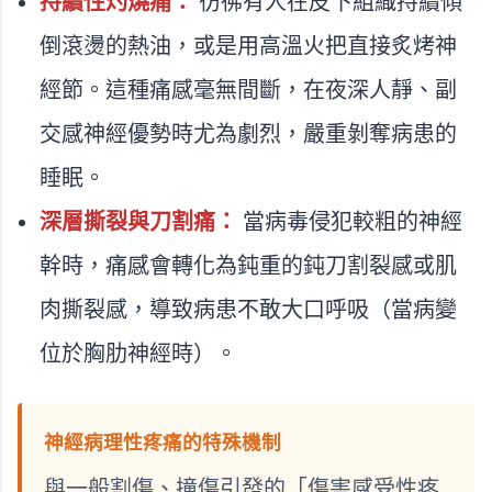
持續性灼燒痛：
彷彿有人在皮下組織持續傾
倒滾燙的熱油，或是用高溫火把直接炙烤神
經節。這種痛感毫無間斷，在夜深人靜、副
交感神經優勢時尤為劇烈，嚴重剝奪病患的
睡眠。
深層撕裂與刀割痛：
當病毒侵犯較粗的神經
幹時，痛感會轉化為鈍重的鈍刀割裂感或肌
肉撕裂感，導致病患不敢大口呼吸（當病變
位於胸肋神經時）。
神經病理性疼痛的特殊機制
與一般割傷、撞傷引發的「傷害感受性疼