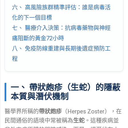
六、 高風險族群精準評估：誰是病毒活
化的下一個目標
七、 醫療介入決策：抗病毒藥物與神經
痛阻斷的黃金72小時
八、 免疫防線重建與長期後遺症預防工
程
一、 帶狀皰疹（生蛇）的隱蔽
本質與潛伏機制
醫學界所稱的
帶狀皰疹
（Herpes Zoster），在
民間通俗的語境中常被稱為
生蛇
。這種疾病並