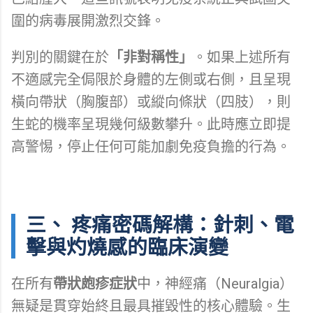
圍的病毒展開激烈交鋒。
判別的關鍵在於
「非對稱性」
。如果上述所有
不適感完全侷限於身體的左側或右側，且呈現
橫向帶狀（胸腹部）或縱向條狀（四肢），則
生蛇的機率呈現幾何級數攀升。此時應立即提
高警惕，停止任何可能加劇免疫負擔的行為。
三、 疼痛密碼解構：針刺、電
擊與灼燒感的臨床演變
在所有
帶狀皰疹症狀
中，神經痛（Neuralgia）
無疑是貫穿始終且最具摧毀性的核心體驗。生