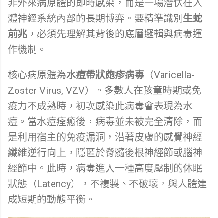
非外來病原體的即時感染，而是一場潛伏在人
體神經系統內部的長期博弈。要精準識別
生蛇
前兆
，必須先理解其背後的底層邏輯與病毒運
作機制。
核心病原體為
水痘帶狀皰疹病毒
（Varicella-
Zoster Virus, VZV）。多數人在孩童時期或免
疫力不成熟時，初次感染此病毒會表現為水
痘。當水痘痊癒後，病毒並未被完全清除，而
是利用宿主的免疫漏洞，沿著皮膚的感覺神經
纖維逆行向上，隱匿於脊髓後根神經節或腦神
經節中。此時，病毒進入一種高度壓制的休眠
狀態（Latency），不複製、不破壞，與人體達
成短期的動態平衡。