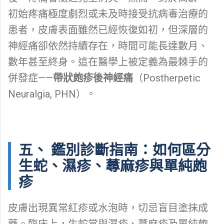
初始疼痛極度劇烈或未及時接受抗病毒治療的
患者，皮膚表面雖然已經恢復如初，但深層的
神經痛卻依然持續存在，時間可能長達數月、
數年甚至終身。這在醫學上被定義為最棘手的
併發症——
帶狀皰疹後神經痛
（Postherpetic
Neuralgia, PHN）。
五、 鑑別診斷指南：如何區分
生蛇、濕疹、蕁麻疹與單純皰
疹
皮膚出現異常紅疹或水泡時，切忌盲目塗抹成
藥。臨床上，生蛇常與濕疹、蕁麻疹及單純皰