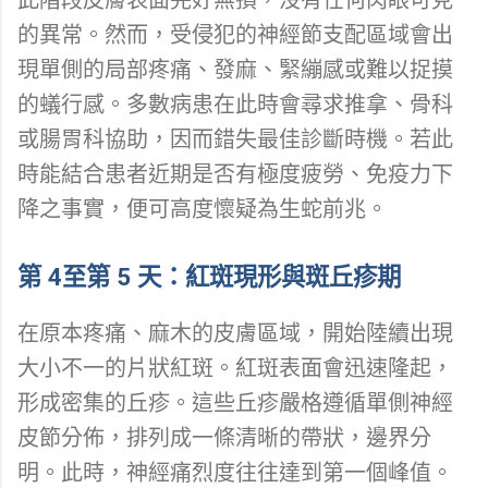
的異常。然而，受侵犯的神經節支配區域會出
現單側的局部疼痛、發麻、緊繃感或難以捉摸
的蟻行感。多數病患在此時會尋求推拿、骨科
或腸胃科協助，因而錯失最佳診斷時機。若此
時能結合患者近期是否有極度疲勞、免疫力下
降之事實，便可高度懷疑為生蛇前兆。
第 4至第 5 天：紅斑現形與斑丘疹期
在原本疼痛、麻木的皮膚區域，開始陸續出現
大小不一的片狀紅斑。紅斑表面會迅速隆起，
形成密集的丘疹。這些丘疹嚴格遵循單側神經
皮節分佈，排列成一條清晰的帶狀，邊界分
明。此時，神經痛烈度往往達到第一個峰值。