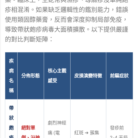
疹相混淆。如果缺乏邏輯性的鑑別能力，錯誤
使用類固醇藥膏，反而會深度抑制局部免疫，
導致帶狀皰疹病毒大面積擴散。以下提供嚴謹
的對比判斷矩陣：
疾
病
核心主觀
分佈形態
皮損演變特徵
前驅症狀
名
感受
稱
帶
狀
劇烈神經
皰
絕對單
發疹前
痛 (電
紅斑 ➔ 簇集
疹
側、沿神
2-4 天局