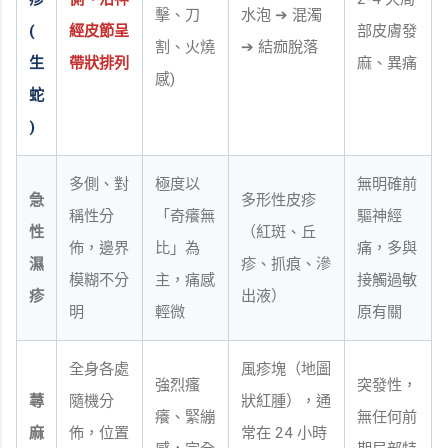
擊、刀
水泡 ➔ 混濁
(
經皮節呈
部皮膚發
割、火燒
➔ 結痂脫落
生
帶狀排列
麻、異痛
感)
蛇
)
多側、對
極度以
無明確前
急
多形性皮疹
稱性分
「奇癢無
驅神經
性
（紅斑、丘
佈，邊界
比」為
痛，多與
濕
疹、抓痕、滲
模糊不分
主，痛感
接觸過敏
疹
出液）
明
輕微
原有關
全身各處
風疹塊（地圖
強烈瘙
突發性，
蕁
隨機分
狀紅腫），通
癢、緊繃
無任何前
麻
佈，位置
常在 24 小時