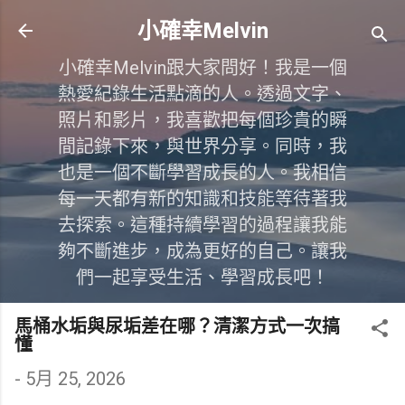
跳到主要內容
小確幸Melvin
小確幸Melvin跟大家問好！我是一個
熱愛紀錄生活點滴的人。透過文字、
照片和影片，我喜歡把每個珍貴的瞬
間記錄下來，與世界分享。同時，我
也是一個不斷學習成長的人。我相信
每一天都有新的知識和技能等待著我
去探索。這種持續學習的過程讓我能
夠不斷進步，成為更好的自己。讓我
們一起享受生活、學習成長吧！
馬桶水垢與尿垢差在哪？清潔方式一次搞
懂
-
5月 25, 2026