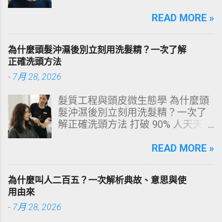
原有光澤，逐漸偏黃甚至發灰？本
文由專業牙科思維出發，深度剖析
READ MORE »
牙齒變色的生理機制、外源性與內
源性染色成因，並提供精準有效的
為什麼頭髮沖濕後別立刻用洗髮精？一次了解
改善與美白對策。 📋 文章快速導覽
正確洗頭方法
目錄 一、 牙齒顏色的生物學本質：
-
7月 28, 2026
琺瑯質與象牙質 二、 牙齒變黃的10
大關鍵原因剖析 三、 外源性 vs 內
髮質工程與頭皮微生態學 為什麼頭
源性變色的自我檢視 四、 5大專業
髮沖濕後別立刻用洗髮精？一次了
牙醫美白療程評估與比較 五、 避坑
解正確洗頭方法 打破 90% 人天天在
指南：破除3大網路美白偏方迷思
犯的頭皮毀滅式誤區！以理性的結
六、 打造抗黃防線：日常衛教與護
構化思維，拆解頭皮清潔的物理與
READ MORE »
理策略 一、 牙齒顏色的生物學本
化學底層邏輯，重塑發亮豐盈的健
質：琺瑯質與象牙質 要理解牙齒為
康髮質。 💡 理性思維考題：你是否
何泛黃，首先必須釐清牙齒的硬組
為什麼叫人二百五？一次解析典故、意思與使
天天洗頭，頭皮卻依然半天就出
織構造。牙齒最外層是由高度鈣化
用由來
油、發癢，甚至掉髮嚴重？ 絕大多
的透明或半透明組織組成的 琺瑯質
-
7月 28, 2026
數人的頭皮問題，並不是洗髮精買
（Enamel，又稱牙釉質） ，而包裹
得不夠貴，而是「第一步就做錯
在琺瑯質內層的則是微黃色的 象牙