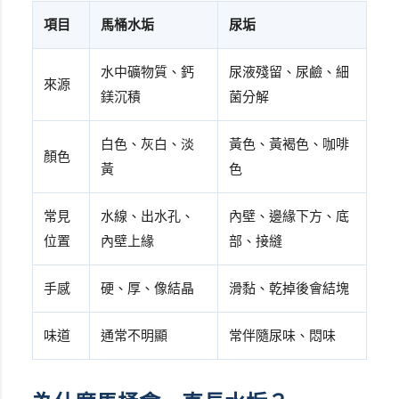
項目
馬桶水垢
尿垢
水中礦物質、鈣
尿液殘留、尿鹼、細
來源
鎂沉積
菌分解
白色、灰白、淡
黃色、黃褐色、咖啡
顏色
黃
色
常見
水線、出水孔、
內壁、邊緣下方、底
位置
內壁上緣
部、接縫
手感
硬、厚、像結晶
滑黏、乾掉後會結塊
味道
通常不明顯
常伴隨尿味、悶味