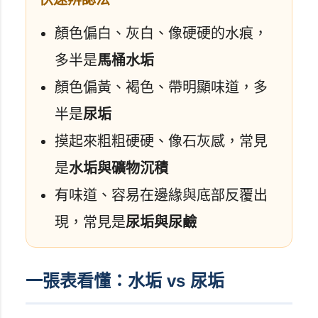
顏色偏白、灰白、像硬硬的水痕，
多半是
馬桶水垢
顏色偏黃、褐色、帶明顯味道，多
半是
尿垢
摸起來粗粗硬硬、像石灰感，常見
是
水垢與礦物沉積
有味道、容易在邊緣與底部反覆出
現，常見是
尿垢與尿鹼
一張表看懂：水垢 vs 尿垢