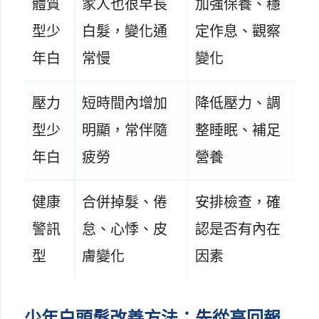
體質
家人也很早長
加強保養、穩
型少
白髮，變化通
定作息、觀察
年白
常慢
變化
壓力
短時間內增加
降低壓力、調
型少
明顯，常伴隨
整睡眠、補足
年白
疲勞
營養
健康
合併掉髮、倦
安排檢查，確
警訊
怠、心悸、皮
認是否有內在
型
膚變化
因素
少年白頭髮改善方法：先從高回報