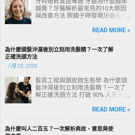
牙科衛教實證專題 牙齒為什麼越來
越黃？牙醫解析最常見的10大原因
與改善方法 照鏡子時發現牙齒失去
原有光澤，逐漸偏黃甚至發灰？本
文由專業牙科思維出發，深度剖析
READ MORE »
牙齒變色的生理機制、外源性與內
源性染色成因，並提供精準有效的
為什麼頭髮沖濕後別立刻用洗髮精？一次了解
改善與美白對策。 📋 文章快速導覽
正確洗頭方法
目錄 一、 牙齒顏色的生物學本質：
-
7月 28, 2026
琺瑯質與象牙質 二、 牙齒變黃的10
大關鍵原因剖析 三、 外源性 vs 內
髮質工程與頭皮微生態學 為什麼頭
源性變色的自我檢視 四、 5大專業
髮沖濕後別立刻用洗髮精？一次了
牙醫美白療程評估與比較 五、 避坑
解正確洗頭方法 打破 90% 人天天在
指南：破除3大網路美白偏方迷思
犯的頭皮毀滅式誤區！以理性的結
六、 打造抗黃防線：日常衛教與護
構化思維，拆解頭皮清潔的物理與
READ MORE »
理策略 一、 牙齒顏色的生物學本
化學底層邏輯，重塑發亮豐盈的健
質：琺瑯質與象牙質 要理解牙齒為
康髮質。 💡 理性思維考題：你是否
何泛黃，首先必須釐清牙齒的硬組
為什麼叫人二百五？一次解析典故、意思與使
天天洗頭，頭皮卻依然半天就出
織構造。牙齒最外層是由高度鈣化