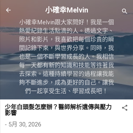
跳到主要內容
小確幸Melvin
小確幸Melvin跟大家問好！我是一個
熱愛紀錄生活點滴的人。透過文字、
照片和影片，我喜歡把每個珍貴的瞬
間記錄下來，與世界分享。同時，我
也是一個不斷學習成長的人。我相信
每一天都有新的知識和技能等待著我
去探索。這種持續學習的過程讓我能
夠不斷進步，成為更好的自己。讓我
們一起享受生活、學習成長吧！
少年白頭髮怎麼辦？醫師解析遺傳與壓力
影響
-
5月 30, 2026