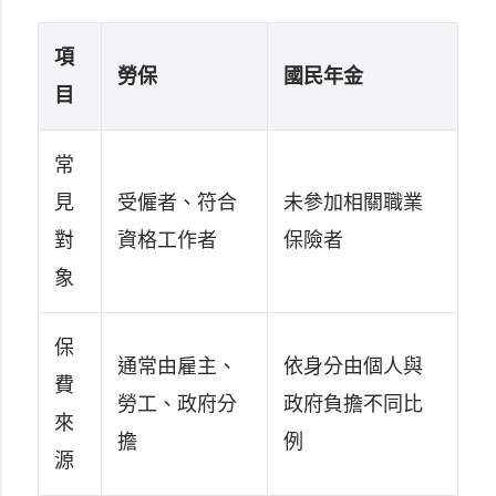
項
勞保
國民年金
目
常
見
受僱者、符合
未參加相關職業
對
資格工作者
保險者
象
保
通常由雇主、
依身分由個人與
費
勞工、政府分
政府負擔不同比
來
擔
例
源