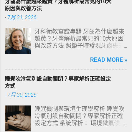
牙齒為什麼越來越黃？牙醫解析最常見的10大
天天洗頭，頭皮卻依然半天就出
原因與改善方法
油、發癢，甚至掉髮嚴重？ 絕大多
-
7月 31, 2026
數人的頭皮問題，並不是洗髮精買
得不夠貴，而是「第一步就做錯
牙科衛教實證專題 牙齒為什麼越來
了」。當你蓮蓬頭剛淋濕頭髮，下
越黃？牙醫解析最常見的10大原因
一秒就把濃縮洗髮精直接抹在頭皮
與改善方法 照鏡子時發現牙齒失去
上時，你已經親手觸發了一連串破
原有光澤，逐漸偏黃甚至發灰？本
壞頭皮屏障的化學反應。本文將透
文由專業牙科思維出發，深度剖析
READ MORE »
過嚴密的邏輯分析，為你解構正確
牙齒變色的生理機制、外源性與內
洗頭順序與高效護理機制。 📌 文章
源性染色成因，並提供精準有效的
快速導覽目錄 一、 盲點剖析：沖濕
睡覺吹冷氣別設自動關閉？專家解析正確設定
改善與美白對策。 📋 文章快速導覽
立刻塗洗髮精，為何是毀髮災難？
方式
目錄 一、 牙齒顏色的生物學本質：
二、 關鍵核心：「預洗（Pre-
-
7月 30, 2026
琺瑯質與象牙質 二、 牙齒變黃的10
Wash）」的物理學與生物學底層邏
大關鍵原因剖析 三、 外源性 vs 內
輯 三、 高效演算法：NT策略家的
睡眠機制與環境生理學解析 睡覺吹
源性變色的自我檢視 四、 5大專業
「雙重洗髮黃金公式」 四、 全流程
冷氣別設自動關閉？專家解析正確
牙醫美白療程評估與比較 五、 避坑
對比：正確洗頭與錯誤習慣的系統
設定方式 系統解析： 環境微氣候與
指南：破除3大網路美白偏方迷思
差異 五、 破除迷思：7 個被誤傳已
深度睡眠決策 閱讀時間： 約 12 分
六、 打造抗黃防線：日常衛教與護
久的洗髮常見陷阱 六、 頭皮健康自