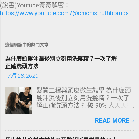
(說書)Youtube奇奇解密：
https://www.youtube.com/@chichistruthbombs
這個網誌中的熱門文章
為什麼頭髮沖濕後別立刻用洗髮精？一次了解
正確洗頭方法
-
7月 28, 2026
髮質工程與頭皮微生態學 為什麼頭
髮沖濕後別立刻用洗髮精？一次了
解正確洗頭方法 打破 90% 人天天在
犯的頭皮毀滅式誤區！以理性的結
構化思維，拆解頭皮清潔的物理與
READ MORE »
化學底層邏輯，重塑發亮豐盈的健
康髮質。 💡 理性思維考題：你是否