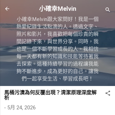
跳到主要內容
小確幸Melvin
小確幸Melvin跟大家問好！我是一個
熱愛紀錄生活點滴的人。透過文字、
照片和影片，我喜歡把每個珍貴的瞬
間記錄下來，與世界分享。同時，我
也是一個不斷學習成長的人。我相信
每一天都有新的知識和技能等待著我
去探索。這種持續學習的過程讓我能
夠不斷進步，成為更好的自己。讓我
們一起享受生活、學習成長吧！
馬桶污漬為何反覆出現？清潔原理深度解
析
-
5月 24, 2026