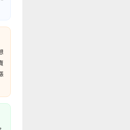
想
賣
漲
，