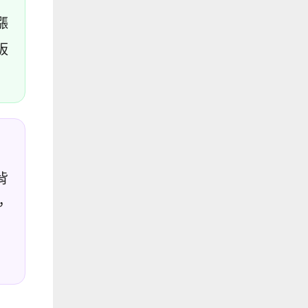
漲
板
背
，