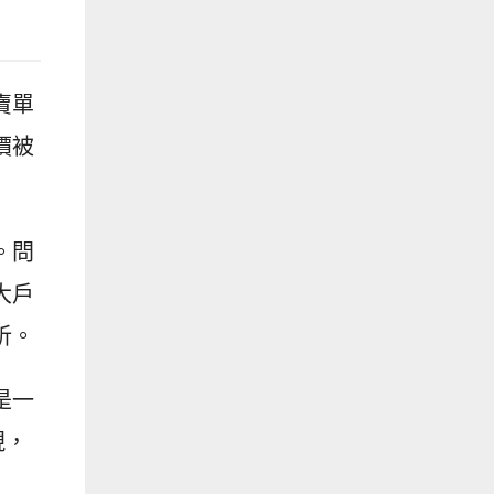
賣單
價被
。問
大戶
析。
是一
現，