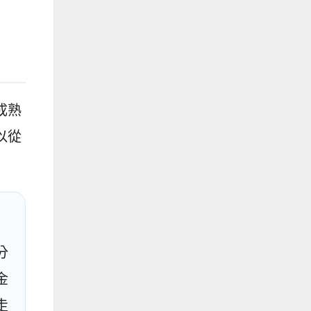
成熟
以從
分
金
走