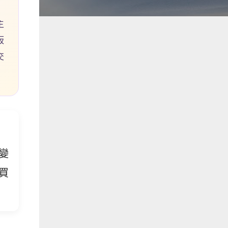
主
板
交
變
買