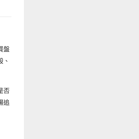
買盤
股、
是否
場追