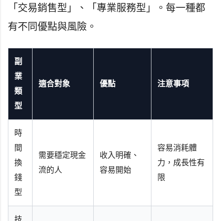
「交易銷售型」、「專業服務型」。每一種都
有不同優點與風險。
副
業
適合對象
優點
注意事項
類
型
時
間
容易消耗體
需要穩定現金
收入明確、
換
力，成長性有
流的人
容易開始
錢
限
型
技