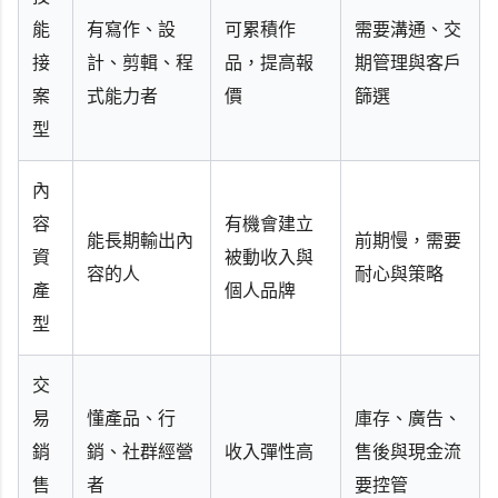
能
有寫作、設
可累積作
需要溝通、交
接
計、剪輯、程
品，提高報
期管理與客戶
案
式能力者
價
篩選
型
內
容
有機會建立
能長期輸出內
前期慢，需要
資
被動收入與
容的人
耐心與策略
產
個人品牌
型
交
易
懂產品、行
庫存、廣告、
銷
銷、社群經營
收入彈性高
售後與現金流
售
者
要控管