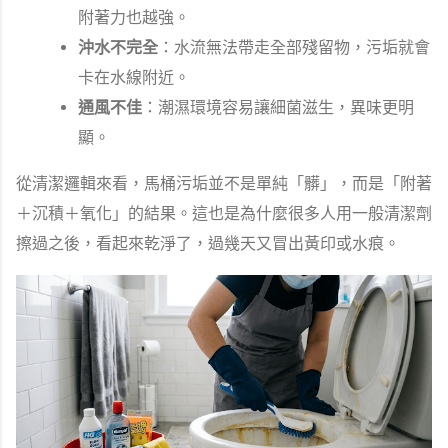
附著力也越強。
沖水不完全
：水流無法帶走全部殘留物，污垢就會
卡在水線附近。
通風不佳
：潮濕環境容易讓細菌滋生，異味更明
顯。
從清潔邏輯來看，馬桶污垢並不是單純「髒」，而是「附著
＋沉積＋氧化」的結果。這也是為什麼很多人用一般清潔劑
擦過之後，看起來乾淨了，過幾天又冒出黃印或水痕。