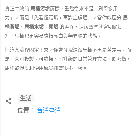
真正高效的
馬桶污垢清除
，重點從來不是「刷得多用
力」，而是「先看懂污垢，再對症處理」。當你能區分
馬
桶黃垢
、
馬桶水垢
、
尿垢
的差異，清潔效率就會明顯提
升，馬桶也更容易維持亮白與無異味的狀態。
把這套流程固定下來，你會發現清潔馬桶不再是苦差事，而
是一套可複製、可維持、可升級的日常管理方法。照著做，
馬桶乾淨度和使用感受都會很不一樣。
生活
位置：
台灣臺灣
留
言