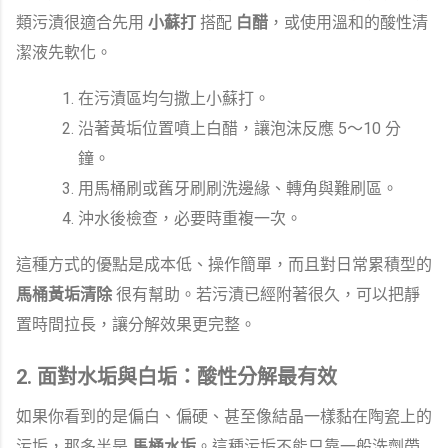
類污漬很適合先用
小蘇打
搭配
白醋
，或使用溫和的酸性清
潔液先軟化。
在污漬區均勻撒上小蘇打。
沿著黃垢位置噴上白醋，讓泡沫反應 5～10 分
鐘。
用馬桶刷或舊牙刷刷洗邊緣、轉角與難刷區。
沖水後檢查，必要時重複一次。
這種方式的優點是成本低、操作簡單，而且對日常累積型的
馬桶黃垢清除
很有幫助。若污漬已經附著很久，可以把靜
置時間拉長，讓分解效果更完整。
2. 面對水垢與白垢：酸性分解最有效
如果你看到的是偏白、偏硬、甚至像結晶一樣黏在陶瓷上的
污垢，那多半是
馬桶水垢
。這種污垢不能只靠一般洗劑帶