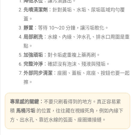
降低水位
：讓污漬露出。
先噴清潔劑
：針對黃垢、水垢、尿垢區域均勻覆
蓋。
靜置
：等待 10～20 分鐘，讓污垢軟化。
局部刷洗
：水線、內緣、沖水孔、排水口周圍是重
點。
加強頑垢
：對卡垢處重複上藥再刷。
完整沖淨
：確認沒有泡沫、殘液與殘垢。
外部同步清潔
：座圈、蓋板、底座、按鈕也要一起
擦。
專業感的關鍵：
不要只刷看得到的地方。真正容易累
積
馬桶污垢
的位置，往往藏在視線死角，例如內緣下
方、出水孔、靠近水線的弧面、座圈連接縫。