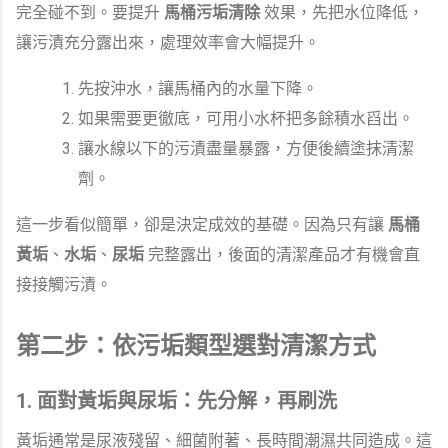
完全碰不到。要提升
馬桶污垢清除
效果，先把水位降低，
讓污漬充分露出來，處理效率會大幅提升。
先按沖水，讓馬桶內的水量下降。
如果需要更徹底，可用小水杯把多餘積水舀出。
讓水線以下的污漬盡量暴露，方便後續塗抹清潔
劑。
這一步看似簡單，卻是決定成效的基礎。因為只有讓
馬桶
黃垢
、
水垢
、
尿垢
完整露出，後面的清潔產品才有機會直
接接觸污漬。
第二步：依污垢類型選對清潔方式
1. 面對黃垢與尿垢：先分解，再刷洗
黃垢通常是尿液殘留、細菌附著、長時間潮濕共同造成。這