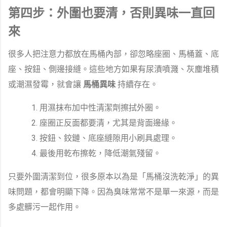
第四步：外圍也要清，否則異味一直回
來
很多人把注意力都放在馬桶內部，卻忽略座圈、馬桶蓋、底
座、按鈕、側邊接縫。這些地方如果有尿漬噴濺、灰塵堆積
或潮濕發霉，就會讓
馬桶異味
持續存在。
用濕抹布加中性清潔劑擦拭外圈。
座圈正反面都要清，尤其是背面邊緣。
按鈕、鉸鏈、底座縫隙用小刷具處理。
最後用乾布擦乾，降低潮氣殘留。
只要外圍清潔到位，很多原本以為是「馬桶沒洗乾淨」的異
味問題，都會明顯下降。因為臭味常常不是單一來源，而是
多處髒污一起作用。