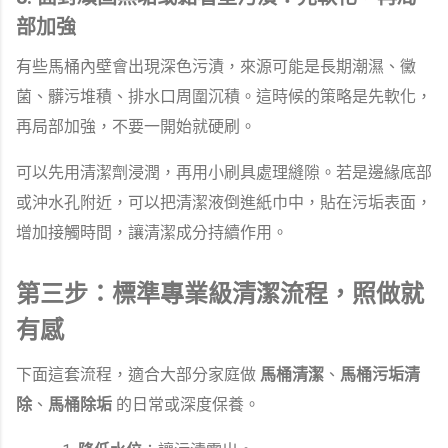
部加強
有些馬桶內壁會出現深色污漬，來源可能是長期潮濕、黴
菌、髒污堆積、排水口周圍沉積。這時候的策略是先軟化，
再局部加強，不要一開始就硬刷。
可以先用清潔劑浸潤，再用小刷具處理縫隙。若是邊緣底部
或沖水孔附近，可以把清潔液倒進紙巾中，貼在污垢表面，
增加接觸時間，讓清潔成分持續作用。
第三步：標準專業級清潔流程，照做就
有感
下面這套流程，適合大部分家庭做
馬桶清潔
、
馬桶污垢清
除
、
馬桶除垢
的日常或深度保養。