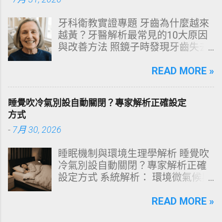
得不夠貴，而是「第一步就做錯
牙科衛教實證專題 牙齒為什麼越來
了」。當你蓮蓬頭剛淋濕頭髮，下
越黃？牙醫解析最常見的10大原因
一秒就把濃縮洗髮精直接抹在頭皮
與改善方法 照鏡子時發現牙齒失去
上時，你已經親手觸發了一連串破
原有光澤，逐漸偏黃甚至發灰？本
壞頭皮屏障的化學反應。本文將透
文由專業牙科思維出發，深度剖析
READ MORE »
過嚴密的邏輯分析，為你解構正確
牙齒變色的生理機制、外源性與內
洗頭順序與高效護理機制。 📌 文章
源性染色成因，並提供精準有效的
快速導覽目錄 一、 盲點剖析：沖濕
睡覺吹冷氣別設自動關閉？專家解析正確設定
改善與美白對策。 📋 文章快速導覽
立刻塗洗髮精，為何是毀髮災難？
方式
目錄 一、 牙齒顏色的生物學本質：
二、 關鍵核心：「預洗（Pre-
-
7月 30, 2026
琺瑯質與象牙質 二、 牙齒變黃的10
Wash）」的物理學與生物學底層邏
大關鍵原因剖析 三、 外源性 vs 內
輯 三、 高效演算法：NT策略家的
睡眠機制與環境生理學解析 睡覺吹
源性變色的自我檢視 四、 5大專業
「雙重洗髮黃金公式」 四、 全流程
冷氣別設自動關閉？專家解析正確
牙醫美白療程評估與比較 五、 避坑
對比：正確洗頭與錯誤習慣的系統
設定方式 系統解析： 環境微氣候與
指南：破除3大網路美白偏方迷思
差異 五、 破除迷思：7 個被誤傳已
深度睡眠決策 閱讀時間： 約 12 分
六、 打造抗黃防線：日常衛教與護
久的洗髮常見陷阱 六、 頭皮健康自
鐘 深夜三點突然醒來、渾身大汗，
READ MORE »
理策略 一、 牙齒顏色的生物學本
測：建構個人化高效護髮工作流
隨後輾轉難眠直到天亮？這並非單
質：琺瑯質與象牙質 要理解牙齒為
一、 盲點剖析：沖濕立刻塗洗髮