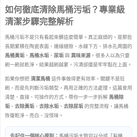
如何徹底清除馬桶污垢？專業級
清潔步驟完整解析
馬桶污垢不是只有看起來髒這麼簡單。真正麻煩的，是那些
長期累積在陶瓷表面、邊緣縫隙、水線下方、排水孔周圍的
馬桶黃垢
、
馬桶水垢
、
尿垢
與
異味來源
。很多人以為只要
刷一刷就乾淨，結果越刷越累，污漬卻還是牢牢黏在上面。
如果你想把
清潔馬桶
這件事做得更有效率，關鍵不是狂
刷，而是先判斷污垢類型，再用正確的方法處理。這篇會用
清楚、直接、可操作的方式，帶你一步一步拆解
馬桶除
垢
、
去除黃垢
、
去除水垢
、
去除尿垢
的完整流程，讓馬桶
恢復乾淨、亮白、沒怪味。
先記住一個核心原則：
馬桶污垢大致可以分成「有機