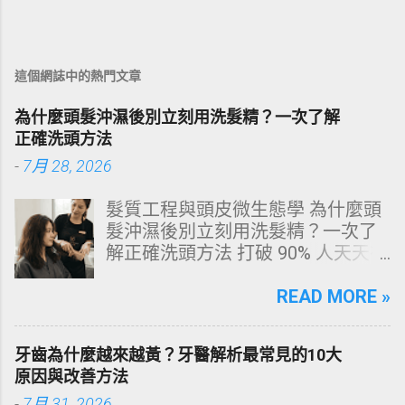
這個網誌中的熱門文章
為什麼頭髮沖濕後別立刻用洗髮精？一次了解
正確洗頭方法
-
7月 28, 2026
髮質工程與頭皮微生態學 為什麼頭
髮沖濕後別立刻用洗髮精？一次了
解正確洗頭方法 打破 90% 人天天在
犯的頭皮毀滅式誤區！以理性的結
構化思維，拆解頭皮清潔的物理與
READ MORE »
化學底層邏輯，重塑發亮豐盈的健
康髮質。 💡 理性思維考題：你是否
牙齒為什麼越來越黃？牙醫解析最常見的10大
天天洗頭，頭皮卻依然半天就出
原因與改善方法
油、發癢，甚至掉髮嚴重？ 絕大多
-
7月 31, 2026
數人的頭皮問題，並不是洗髮精買