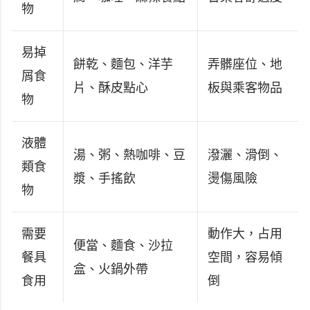
物
易掉
餅乾、麵包、洋芋
弄髒座位、地
屑食
片、酥皮點心
板與乘客物品
物
液體
湯、粥、熱咖啡、豆
潑灑、滑倒、
類食
漿、手搖飲
燙傷風險
物
需要
動作大，占用
便當、麵食、沙拉
餐具
空間，容易傾
盒、火鍋外帶
食用
倒