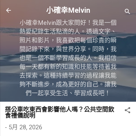
跳到主要內容
小確幸Melvin
小確幸Melvin跟大家問好！我是一個
熱愛紀錄生活點滴的人。透過文字、
照片和影片，我喜歡把每個珍貴的瞬
間記錄下來，與世界分享。同時，我
也是一個不斷學習成長的人。我相信
每一天都有新的知識和技能等待著我
去探索。這種持續學習的過程讓我能
夠不斷進步，成為更好的自己。讓我
們一起享受生活、學習成長吧！
搭公車吃東西會影響他人嗎？公共空間飲
食禮儀說明
-
5月 28, 2026