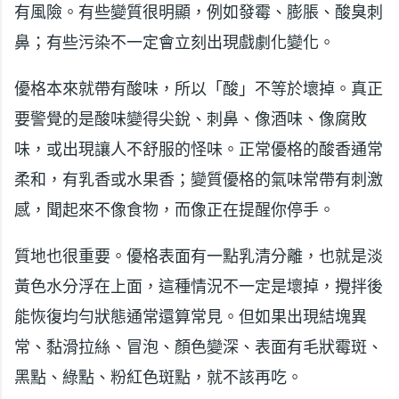
有風險。有些變質很明顯，例如發霉、膨脹、酸臭刺
鼻；有些污染不一定會立刻出現戲劇化變化。
優格本來就帶有酸味，所以「酸」不等於壞掉。真正
要警覺的是酸味變得尖銳、刺鼻、像酒味、像腐敗
味，或出現讓人不舒服的怪味。正常優格的酸香通常
柔和，有乳香或水果香；變質優格的氣味常帶有刺激
感，聞起來不像食物，而像正在提醒你停手。
質地也很重要。優格表面有一點乳清分離，也就是淡
黃色水分浮在上面，這種情況不一定是壞掉，攪拌後
能恢復均勻狀態通常還算常見。但如果出現結塊異
常、黏滑拉絲、冒泡、顏色變深、表面有毛狀霉斑、
黑點、綠點、粉紅色斑點，就不該再吃。