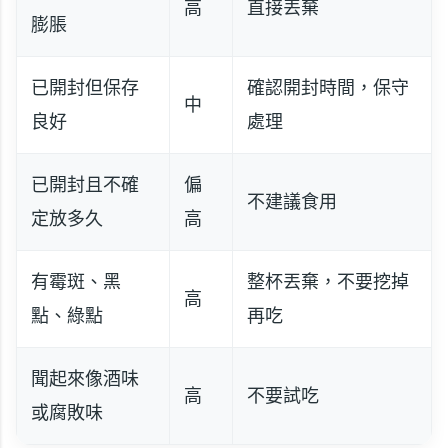
高
直接丟棄
膨脹
已開封但保存
確認開封時間，保守
中
良好
處理
已開封且不確
偏
不建議食用
定放多久
高
有霉斑、黑
整杯丟棄，不要挖掉
高
點、綠點
再吃
聞起來像酒味
高
不要試吃
或腐敗味