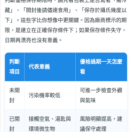
判斷優格保存期限時，請先看包裝上是否寫著「需冷
藏」、「開封後請儘速食用」、「保存於攝氏幾度以
下」。這些字比你想像中更關鍵。因為廠商標示的期
限，是建立在正確保存條件下；如果保存條件失守，
日期再漂亮也沒有意義。
判斷
優格過期一天怎麼
代表意義
項目
看
未開
可進一步檢查外觀
污染機率較低
封
與氣味
已開
接觸空氣、湯匙與
風險明顯提高，建
封
環境微生物
議保守處理