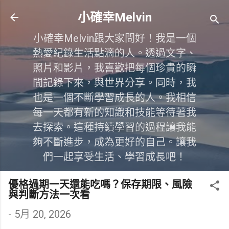
跳到主要內容
小確幸Melvin
小確幸Melvin跟大家問好！我是一個
熱愛紀錄生活點滴的人。透過文字、
照片和影片，我喜歡把每個珍貴的瞬
間記錄下來，與世界分享。同時，我
也是一個不斷學習成長的人。我相信
每一天都有新的知識和技能等待著我
去探索。這種持續學習的過程讓我能
夠不斷進步，成為更好的自己。讓我
們一起享受生活、學習成長吧！
優格過期一天還能吃嗎？保存期限、風險
與判斷方法一次看
-
5月 20, 2026