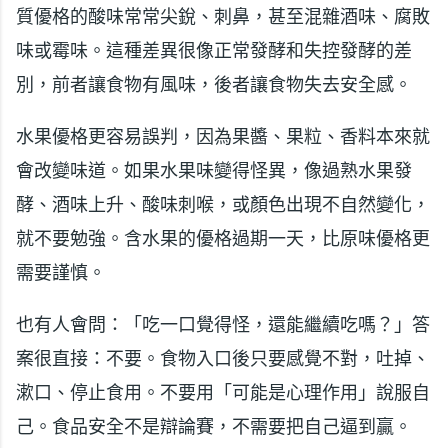
質優格的酸味常常尖銳、刺鼻，甚至混雜酒味、腐敗
味或霉味。這種差異很像正常發酵和失控發酵的差
別，前者讓食物有風味，後者讓食物失去安全感。
水果優格更容易誤判，因為果醬、果粒、香料本來就
會改變味道。如果水果味變得怪異，像過熟水果發
酵、酒味上升、酸味刺喉，或顏色出現不自然變化，
就不要勉強。含水果的優格過期一天，比原味優格更
需要謹慎。
也有人會問：「吃一口覺得怪，還能繼續吃嗎？」答
案很直接：不要。食物入口後只要感覺不對，吐掉、
漱口、停止食用。不要用「可能是心理作用」說服自
己。食品安全不是辯論賽，不需要把自己逼到贏。