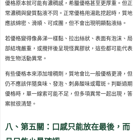
優格原本就可能有濃稠感，希臘優格甚至更厚重。但正
常濃稠與變質黏液不同。正常優格用湯匙挖起時，質地
應該綿密、滑順、可成團，但不會出現明顯黏液絲。
若優格變得像鼻涕一樣黏、拉出絲狀、表面有泡沫、局
部結塊嚴重，或攪拌後呈現怪異膠狀，這些都可能代表
微生物活動異常。
有些優格本來添加增稠劑，質地會比一般優格更滑，但
仍不應該伴隨臭味、發泡、刺鼻酸味或霉斑。判斷過期
優格時，單一線索可能不足，但多項異常一起出現，答
案就很清楚。
八、第五關：口感只能放在最後，而