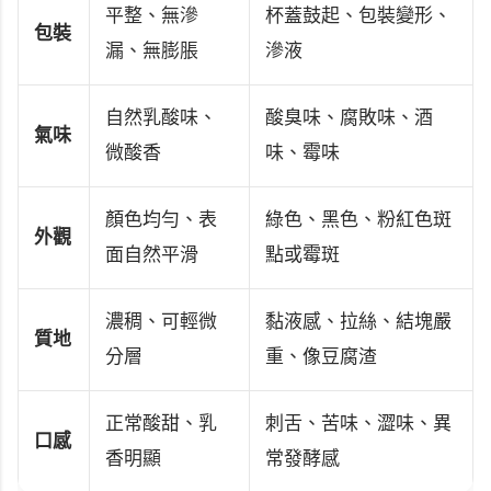
平整、無滲
杯蓋鼓起、包裝變形、
包裝
漏、無膨脹
滲液
自然乳酸味、
酸臭味、腐敗味、酒
氣味
微酸香
味、霉味
顏色均勻、表
綠色、黑色、粉紅色斑
外觀
面自然平滑
點或霉斑
濃稠、可輕微
黏液感、拉絲、結塊嚴
質地
分層
重、像豆腐渣
正常酸甜、乳
刺舌、苦味、澀味、異
口感
香明顯
常發酵感