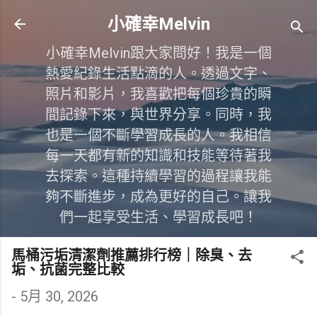
跳到主要內容
小確幸Melvin
小確幸Melvin跟大家問好！我是一個
熱愛紀錄生活點滴的人。透過文字、
照片和影片，我喜歡把每個珍貴的瞬
間記錄下來，與世界分享。同時，我
也是一個不斷學習成長的人。我相信
每一天都有新的知識和技能等待著我
去探索。這種持續學習的過程讓我能
夠不斷進步，成為更好的自己。讓我
們一起享受生活、學習成長吧！
馬桶污垢清潔劑推薦排行榜｜除臭、去
垢、抗菌完整比較
-
5月 30, 2026