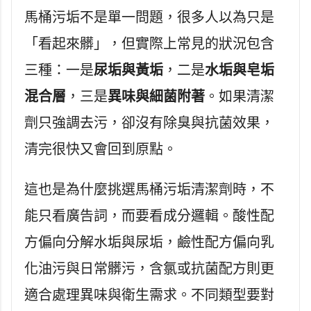
馬桶污垢不是單一問題，很多人以為只是
「看起來髒」，但實際上常見的狀況包含
三種：一是
尿垢與黃垢
，二是
水垢與皂垢
混合層
，三是
異味與細菌附著
。如果清潔
劑只強調去污，卻沒有除臭與抗菌效果，
清完很快又會回到原點。
這也是為什麼挑選馬桶污垢清潔劑時，不
能只看廣告詞，而要看成分邏輯。酸性配
方偏向分解水垢與尿垢，鹼性配方偏向乳
化油污與日常髒污，含氯或抗菌配方則更
適合處理異味與衛生需求。不同類型要對