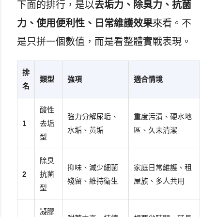
下面的排行，是以
去垢力、除臭力、抗菌
力、使用便利性、日常維護效果
來看。不
是只拼一個數值，而是看整體實戰表現。
排
類型
強項
適合情境
名
酸性
強力分解尿垢、
重度污漬、硬水地
1
去垢
水垢、黃垢
區、久未清潔
型
除臭
抑味、減少細菌
家庭日常維護、租
2
抗菌
殘留、維持衛生
屋族、多人共用
型
凝膠