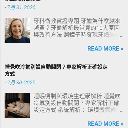
油、發癢，甚至掉髮嚴重？ 絕大多
-
7月 31, 2026
數人的頭皮問題，並不是洗髮精買
得不夠貴，而是「第一步就做錯
牙科衛教實證專題 牙齒為什麼越來
了」。當你蓮蓬頭剛淋濕頭髮，下
越黃？牙醫解析最常見的10大原因
一秒就把濃縮洗髮精直接抹在頭皮
與改善方法 照鏡子時發現牙齒失去
上時，你已經親手觸發了一連串破
原有光澤，逐漸偏黃甚至發灰？本
壞頭皮屏障的化學反應。本文將透
文由專業牙科思維出發，深度剖析
READ MORE »
過嚴密的邏輯分析，為你解構正確
牙齒變色的生理機制、外源性與內
洗頭順序與高效護理機制。 📌 文章
源性染色成因，並提供精準有效的
快速導覽目錄 一、 盲點剖析：沖濕
睡覺吹冷氣別設自動關閉？專家解析正確設定
改善與美白對策。 📋 文章快速導覽
立刻塗洗髮精，為何是毀髮災難？
方式
目錄 一、 牙齒顏色的生物學本質：
二、 關鍵核心：「預洗（Pre-
-
7月 30, 2026
琺瑯質與象牙質 二、 牙齒變黃的10
Wash）」的物理學與生物學底層邏
大關鍵原因剖析 三、 外源性 vs 內
輯 三、 高效演算法：NT策略家的
睡眠機制與環境生理學解析 睡覺吹
源性變色的自我檢視 四、 5大專業
「雙重洗髮黃金公式」 四、 全流程
冷氣別設自動關閉？專家解析正確
牙醫美白療程評估與比較 五、 避坑
對比：正確洗頭與錯誤習慣的系統
設定方式 系統解析： 環境微氣候與
指南：破除3大網路美白偏方迷思
差異 五、 破除迷思：7 個被誤傳已
深度睡眠決策 閱讀時間： 約 12 分
六、 打造抗黃防線：日常衛教與護
久的洗髮常見陷阱 六、 頭皮健康自
鐘 深夜三點突然醒來、渾身大汗，
READ MORE »
理策略 一、 牙齒顏色的生物學本
測：建構個人化高效護髮工作流