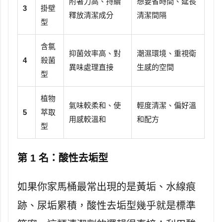
附著力高、持續
想要省時間、延長
3
掛壁
釋放清潔成分
清潔間隔
型
含氯
抑菌效率高、對
潮濕環境、重視衛
4
殺菌
異味處理直接
生感的空間
型
植物
氣味較柔和、使
輕度清潔、偏好溫
5
萃取
用感較溫和
和配方
型
第 1 名：酸性去垢型
如果你家馬桶最常出現的是黃垢、水線痕
跡、尿垢累積，酸性去垢型幾乎就是標準