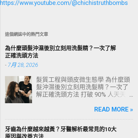
https://www.youtube.com/@chichistruthbombs
這個網誌中的熱門文章
為什麼頭髮沖濕後別立刻用洗髮精？一次了解
正確洗頭方法
-
7月 28, 2026
髮質工程與頭皮微生態學 為什麼頭
髮沖濕後別立刻用洗髮精？一次了
解正確洗頭方法 打破 90% 人天天在
犯的頭皮毀滅式誤區！以理性的結
構化思維，拆解頭皮清潔的物理與
READ MORE »
化學底層邏輯，重塑發亮豐盈的健
康髮質。 💡 理性思維考題：你是否
牙齒為什麼越來越黃？牙醫解析最常見的10大
天天洗頭，頭皮卻依然半天就出
原因與改善方法