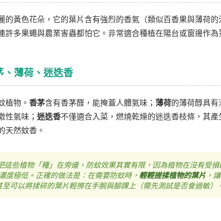
麗的黃色花朵，它的葉片含有強烈的香氣（類似百香果與薄荷的
連許多果蠅與農業害蟲都怕它。非常適合種植在陽台或窗邊作為
香茅、薄荷、迷迭香
蚊植物。
香茅
含有香茅醛，能掩蓋人體氣味；
薄荷
的薄荷醇具有
激性氣味；
迷迭香
不僅適合入菜，燃燒乾燥的迷迭香枝條，其產
的天然蚊香。
把這些植物「種」在旁邊，防蚊效果其實有限，因為植物在沒有受損
濃度極低。正確的做法是：在需要防蚊時，
輕輕搓揉植物的葉片
，讓
甚至可以將揉碎的葉片輕擦在手腕與腳踝上（需先測試是否會過敏）