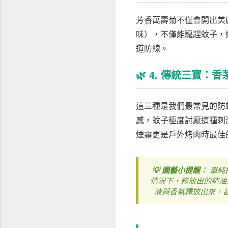
芳香萬壽菊不僅會開出美
味），不僅能驅趕蚊子，
道防線。
🌿 4. 傳統三寶：
這三種是我們最常見的防
感，蚊子極度討厭這種刺
煙霧更是戶外烤肉時最佳
💡 園藝小提醒：
單純
情況下，釋放出的精油
液與香氣釋放出來，