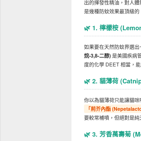
出的揮發性精油，對人體
是幾種防蚊效果最頂級的
🌿 1. 檸檬桉 (Le
如果要在天然防蚊界選出
烷-3,8-二醇)
是美國疾病管
度的化學 DEET 相當
🌿 2. 貓薄荷 (Ca
你以為貓薄荷只能讓貓咪
「荊芥內酯 (Nepetalac
要較常補噴，但絕對是純
🌿 3. 芳香萬壽菊 (