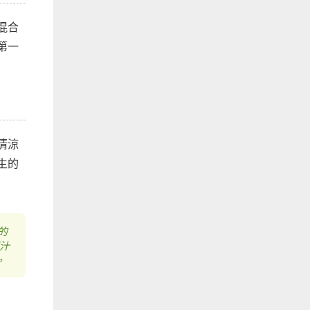
混合
第一
清涼
生的
的
汁
。