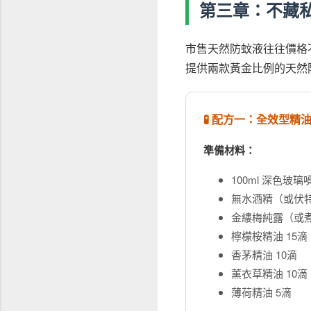
第三章：不藏私
市售天然防蚊液往往價格
提供兩款黃金比例的天然
🧪 配方一：全效型
準備材料：
100ml 深色
無水酒精（或伏特加
金縷梅純露（或煮
檸檬桉精油 15滴
香茅精油 10滴
薰衣草精油 10
薄荷精油 5滴