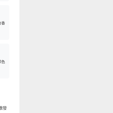
食香
深色
散發