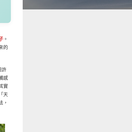
子
。
來的
但許
觸感
其實
「天
法，