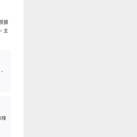
根據
，主
、
準降