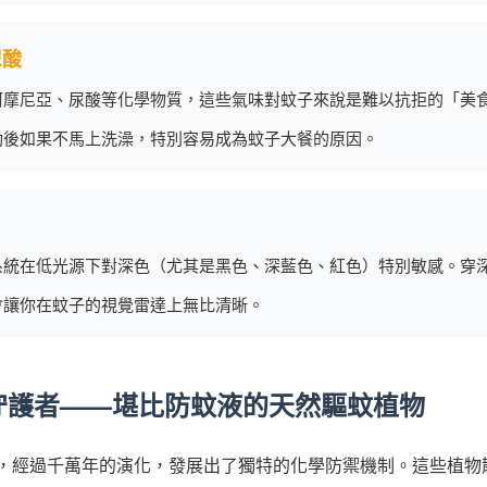
尿酸
阿摩尼亞、尿酸等化學物質，這些氣味對蚊子來說是難以抗拒的「美
動後如果不馬上洗澡，特別容易成為蚊子大餐的原因。
系統在低光源下對深色（尤其是黑色、深藍色、紅色）特別敏感。穿
會讓你在蚊子的視覺雷達上無比清晰。
守護者——堪比防蚊液的天然驅蚊植物
，經過千萬年的演化，發展出了獨特的化學防禦機制。這些植物