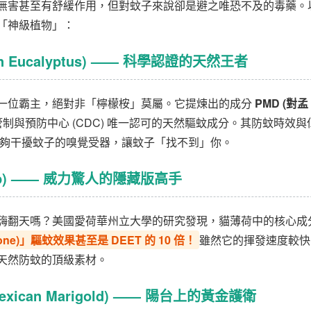
無害甚至有舒緩作用，但對蚊子來說卻是避之唯恐不及的毒藥。
「神級植物」：
mon Eucalyptus) —— 科學認證的天然王者
一位霸主，絕對非「檸檬桉」莫屬。它提煉出的成分
PMD (對孟
制與預防中心 (CDC) 唯一認可的天然驅蚊成分。其防蚊時效與
，能夠干擾蚊子的嗅覺受器，讓蚊子「找不到」你。
tnip) —— 威力驚人的隱藏版高手
嗨翻天嗎？美國愛荷華州立大學的研究發現，貓薄荷中的核心成
tone)」驅蚊效果甚至是 DEET 的 10 倍！
雖然它的揮發速度較快
天然防蚊的頂級素材。
Mexican Marigold) —— 陽台上的黃金護衛