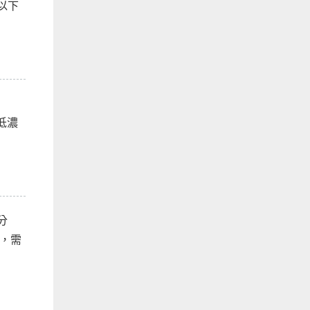
以下
低濃
分
，需