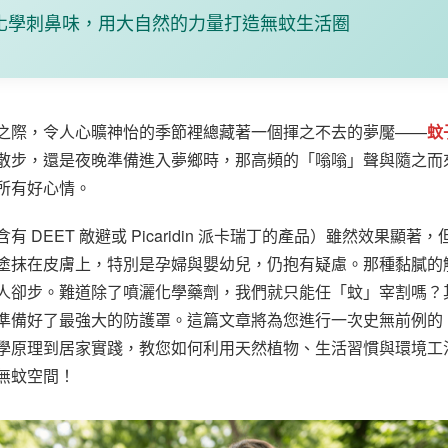
化學刺鼻味，用大自然的力量打造無蚊生活圈
之際，令人心曠神怡的季節裡總藏著一個揮之不去的夢魘——
蚊
散步，還是夜晚準備進入夢鄉時，那高頻的「嗡嗡」聲與隨之而
所有好心情。
 DEET 敵避或 Picaridin 派卡瑞丁的產品）雖然效果顯著，
塗抹在皮膚上，特別是孕婦與嬰幼兒，仍抱有疑慮。那種黏膩的
人卻步。難道除了噴灑化學藥劑，我們就只能任「蚊」宰割嗎？
準備好了最強大的防護罩。這篇文章將為您進行一次史無前例的
學原理到居家實踐，教您如何利用天然植物、生活習慣與環境工
無蚊空間！