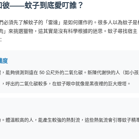
知彼——蚊子到底愛叮誰？
們必須先了解蚊子的「雷達」是如何運作的。很多人以為蚊子是
肉」來挑選獵物，這其實是沒有科學根據的迷思。蚊子尋找宿主
：
 濃度
，能夠偵測到遠在 50 公尺外的二氧化碳。新陳代謝快的人（如小孩
），呼出的二氧化碳較多，在蚊子眼中就像是黑夜裡的巨大燈塔。
力。體溫較高的人，能產生較強的熱對流，這些熱氣流會引導蚊子精