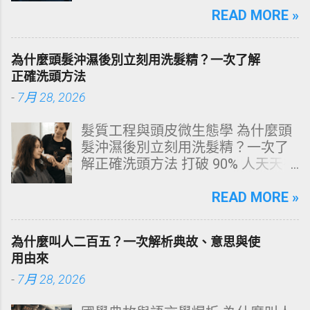
文由專業牙科思維出發，深度剖析
READ MORE »
牙齒變色的生理機制、外源性與內
源性染色成因，並提供精準有效的
為什麼頭髮沖濕後別立刻用洗髮精？一次了解
改善與美白對策。 📋 文章快速導覽
正確洗頭方法
目錄 一、 牙齒顏色的生物學本質：
-
7月 28, 2026
琺瑯質與象牙質 二、 牙齒變黃的10
大關鍵原因剖析 三、 外源性 vs 內
髮質工程與頭皮微生態學 為什麼頭
源性變色的自我檢視 四、 5大專業
髮沖濕後別立刻用洗髮精？一次了
牙醫美白療程評估與比較 五、 避坑
解正確洗頭方法 打破 90% 人天天在
指南：破除3大網路美白偏方迷思
犯的頭皮毀滅式誤區！以理性的結
六、 打造抗黃防線：日常衛教與護
構化思維，拆解頭皮清潔的物理與
READ MORE »
理策略 一、 牙齒顏色的生物學本
化學底層邏輯，重塑發亮豐盈的健
質：琺瑯質與象牙質 要理解牙齒為
康髮質。 💡 理性思維考題：你是否
何泛黃，首先必須釐清牙齒的硬組
為什麼叫人二百五？一次解析典故、意思與使
天天洗頭，頭皮卻依然半天就出
織構造。牙齒最外層是由高度鈣化
用由來
油、發癢，甚至掉髮嚴重？ 絕大多
的透明或半透明組織組成的 琺瑯質
-
7月 28, 2026
數人的頭皮問題，並不是洗髮精買
（Enamel，又稱牙釉質） ，而包裹
得不夠貴，而是「第一步就做錯
在琺瑯質內層的則是微黃色的 象牙