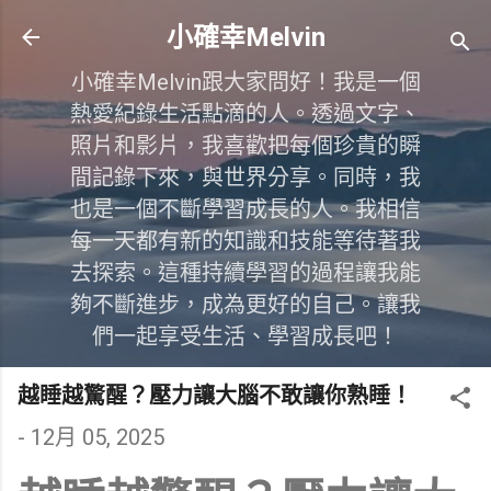
跳到主要內容
小確幸Melvin
小確幸Melvin跟大家問好！我是一個
熱愛紀錄生活點滴的人。透過文字、
照片和影片，我喜歡把每個珍貴的瞬
間記錄下來，與世界分享。同時，我
也是一個不斷學習成長的人。我相信
每一天都有新的知識和技能等待著我
去探索。這種持續學習的過程讓我能
夠不斷進步，成為更好的自己。讓我
們一起享受生活、學習成長吧！
越睡越驚醒？壓力讓大腦不敢讓你熟睡！
-
12月 05, 2025