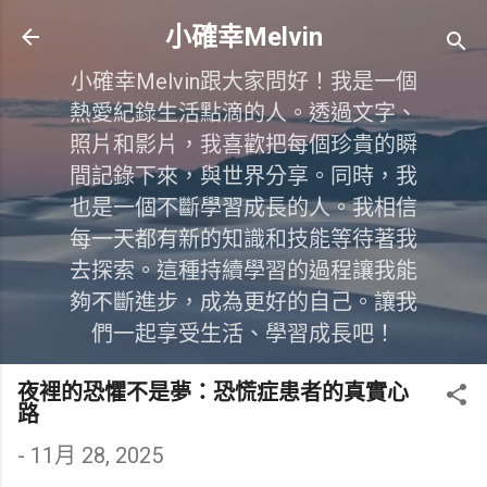
跳到主要內容
小確幸Melvin
小確幸Melvin跟大家問好！我是一個
熱愛紀錄生活點滴的人。透過文字、
照片和影片，我喜歡把每個珍貴的瞬
間記錄下來，與世界分享。同時，我
也是一個不斷學習成長的人。我相信
每一天都有新的知識和技能等待著我
去探索。這種持續學習的過程讓我能
夠不斷進步，成為更好的自己。讓我
們一起享受生活、學習成長吧！
夜裡的恐懼不是夢：恐慌症患者的真實心
路
-
11月 28, 2025