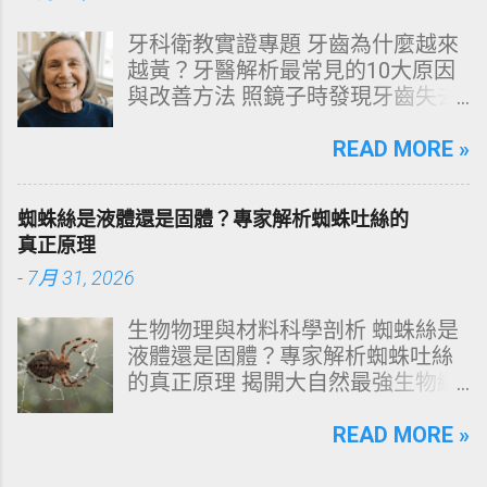
得不夠貴，而是「第一步就做錯
牙科衛教實證專題 牙齒為什麼越來
了」。當你蓮蓬頭剛淋濕頭髮，下
越黃？牙醫解析最常見的10大原因
一秒就把濃縮洗髮精直接抹在頭皮
與改善方法 照鏡子時發現牙齒失去
上時，你已經親手觸發了一連串破
原有光澤，逐漸偏黃甚至發灰？本
壞頭皮屏障的化學反應。本文將透
文由專業牙科思維出發，深度剖析
READ MORE »
過嚴密的邏輯分析，為你解構正確
牙齒變色的生理機制、外源性與內
洗頭順序與高效護理機制。 📌 文章
源性染色成因，並提供精準有效的
快速導覽目錄 一、 盲點剖析：沖濕
蜘蛛絲是液體還是固體？專家解析蜘蛛吐絲的
改善與美白對策。 📋 文章快速導覽
立刻塗洗髮精，為何是毀髮災難？
真正原理
目錄 一、 牙齒顏色的生物學本質：
二、 關鍵核心：「預洗（Pre-
-
7月 31, 2026
琺瑯質與象牙質 二、 牙齒變黃的10
Wash）」的物理學與生物學底層邏
大關鍵原因剖析 三、 外源性 vs 內
輯 三、 高效演算法：NT策略家的
生物物理與材料科學剖析 蜘蛛絲是
源性變色的自我檢視 四、 5大專業
「雙重洗髮黃金公式」 四、 全流程
液體還是固體？專家解析蜘蛛吐絲
牙醫美白療程評估與比較 五、 避坑
對比：正確洗頭與錯誤習慣的系統
的真正原理 揭開大自然最強生物纖
指南：破除3大網路美白偏方迷思
差異 五、 破除迷思：7 個被誤傳已
維的相變奧秘：從腺體內的濃縮液
六、 打造抗黃防線：日常衛教與護
久的洗髮常見陷阱 六、 頭皮健康自
態蛋白質，到拉伸瞬間轉化為超抗
READ MORE »
理策略 一、 牙齒顏色的生物學本
測：建構個人化高效護髮工作流
拉固體物質的微觀物理機制。 💡 核
質：琺瑯質與象牙質 要理解牙齒為
一、 盲點剖析：沖濕立刻塗洗髮
心物理概念快讀 雙重物理態： 蜘蛛