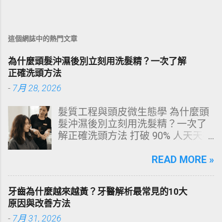
這個網誌中的熱門文章
為什麼頭髮沖濕後別立刻用洗髮精？一次了解
正確洗頭方法
-
7月 28, 2026
髮質工程與頭皮微生態學 為什麼頭
髮沖濕後別立刻用洗髮精？一次了
解正確洗頭方法 打破 90% 人天天在
犯的頭皮毀滅式誤區！以理性的結
構化思維，拆解頭皮清潔的物理與
READ MORE »
化學底層邏輯，重塑發亮豐盈的健
康髮質。 💡 理性思維考題：你是否
牙齒為什麼越來越黃？牙醫解析最常見的10大
天天洗頭，頭皮卻依然半天就出
原因與改善方法
油、發癢，甚至掉髮嚴重？ 絕大多
-
7月 31, 2026
數人的頭皮問題，並不是洗髮精買