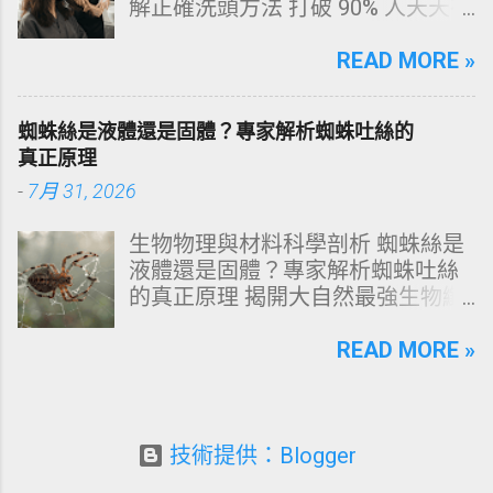
解正確洗頭方法 打破 90% 人天天在
指南：破除3大網路美白偏方迷思
犯的頭皮毀滅式誤區！以理性的結
六、 打造抗黃防線：日常衛教與護
構化思維，拆解頭皮清潔的物理與
READ MORE »
理策略 一、 牙齒顏色的生物學本
化學底層邏輯，重塑發亮豐盈的健
質：琺瑯質與象牙質 要理解牙齒為
康髮質。 💡 理性思維考題：你是否
何泛黃，首先必須釐清牙齒的硬組
蜘蛛絲是液體還是固體？專家解析蜘蛛吐絲的
天天洗頭，頭皮卻依然半天就出
織構造。牙齒最外層是由高度鈣化
真正原理
油、發癢，甚至掉髮嚴重？ 絕大多
的透明或半透明組織組成的 琺瑯質
-
7月 31, 2026
數人的頭皮問題，並不是洗髮精買
（Enamel，又稱牙釉質） ，而包裹
得不夠貴，而是「第一步就做錯
在琺瑯質內層的則是微黃色的 象牙
生物物理與材料科學剖析 蜘蛛絲是
了」。當你蓮蓬頭剛淋濕頭髮，下
質（Dentin，又稱牙本質） 。 💡 生
液體還是固體？專家解析蜘蛛吐絲
一秒就把濃縮洗髮精直接抹在頭皮
理學核心觀念 健康自然的牙齒本來
的真正原理 揭開大自然最強生物纖
上時，你已經親手觸發了一連串破
就不是純白色。琺瑯質越半透明，
維的相變奧秘：從腺體內的濃縮液
壞頭皮屏障的化學反應。本文將透
內層象牙質的淡黃色澤就越容易透
態蛋白質，到拉伸瞬間轉化為超抗
READ MORE »
過嚴密的邏輯分析，為你解構正確
出來。當琺瑯質因磨損變薄、或是
拉固體物質的微觀物理機制。 💡 核
洗頭順序與高效護理機制。 📌 文章
外層堆積色素時，牙齒發黃的視覺
心物理概念快讀 雙重物理態： 蜘蛛
快速導覽目錄 一、 盲點剖析：沖濕
感受就會大幅顯現。 許多人誤以為
絲在腹部腺體內為 高濃度液態蛋白
立刻塗洗髮精，為何是毀髮災難？
潔白的牙齒才代表健康，事實上完
質（濃相液晶流體） ，吐出體外時
技術提供：Blogger
二、 關鍵核心：「預洗（Pre-
全雪白的牙齒多半經過人工美白處
受力瞬變為 高強度固體纖維 。 剪
Wash）」的物理學與生物學底層邏
理。然而，當牙齒呈現異常的暗