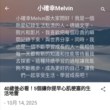
跳到主要內容
小確幸Melvin
小確幸Melvin跟大家問好！我是一個
熱愛紀錄生活點滴的人。透過文字、
照片和影片，我喜歡把每個珍貴的瞬
間記錄下來，與世界分享。同時，我
也是一個不斷學習成長的人。我相信
每一天都有新的知識和技能等待著我
去探索。這種持續學習的過程讓我能
夠不斷進步，成為更好的自己。讓我
們一起享受生活、學習成長吧！
40歲後必看！5個讓你提早心肌梗塞的生
活地雷
-
10月 14, 2025