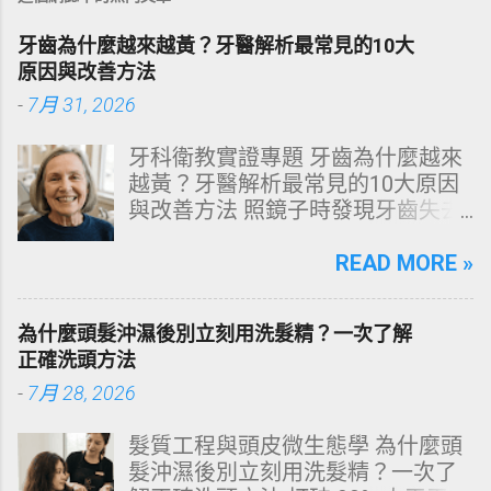
牙齒為什麼越來越黃？牙醫解析最常見的10大
原因與改善方法
-
7月 31, 2026
牙科衛教實證專題 牙齒為什麼越來
越黃？牙醫解析最常見的10大原因
與改善方法 照鏡子時發現牙齒失去
原有光澤，逐漸偏黃甚至發灰？本
文由專業牙科思維出發，深度剖析
READ MORE »
牙齒變色的生理機制、外源性與內
源性染色成因，並提供精準有效的
為什麼頭髮沖濕後別立刻用洗髮精？一次了解
改善與美白對策。 📋 文章快速導覽
正確洗頭方法
目錄 一、 牙齒顏色的生物學本質：
-
7月 28, 2026
琺瑯質與象牙質 二、 牙齒變黃的10
大關鍵原因剖析 三、 外源性 vs 內
髮質工程與頭皮微生態學 為什麼頭
源性變色的自我檢視 四、 5大專業
髮沖濕後別立刻用洗髮精？一次了
牙醫美白療程評估與比較 五、 避坑