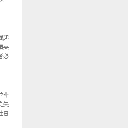
崛起
領英
者必
並非
從失
社會