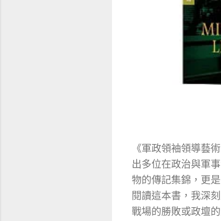
《軍政領袖領導藝術
出多位在政治與軍事
物的傳記集錦，更是
閱讀這本書，我深刻
戰場的勝敗或政壇的