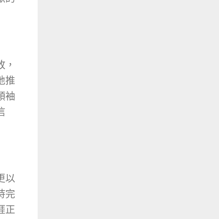
敗，
地推
領袖
信
更以
持完
涯正