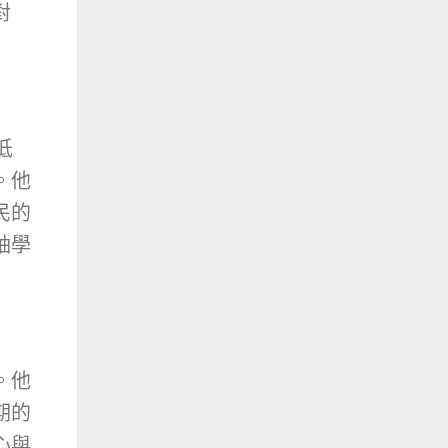
對
低
。他
民的
袖學
。他
期的
心與