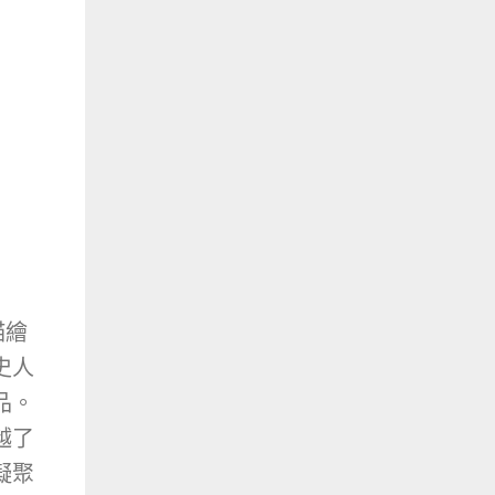
描繪
史人
品。
越了
凝聚