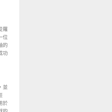
從羅
一位
袖的
成功
，並
任
用於
獻的