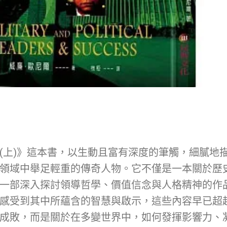
(上)》這本書，以生動且富有深度的筆觸，細膩地
領域中舉足輕重的傳奇人物。它不僅是一本關於歷
一部深入探討領導哲學、價值信念與人格精神的作
感受到其中所蘊含的智慧與啟示，這些內容早已超
成敗，而是關於在多變世界中，如何發揮影響力、