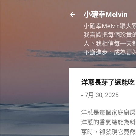
小確幸Melvin
小確幸Melvin
我喜歡把每個珍貴
人。我相信每一天
不斷進步，成為更
洋蔥長芽了還能吃
-
7月 30, 2025
洋蔥是每個家庭廚房
洋蔥的香氣總能為料
蔥時，卻發現它竟然