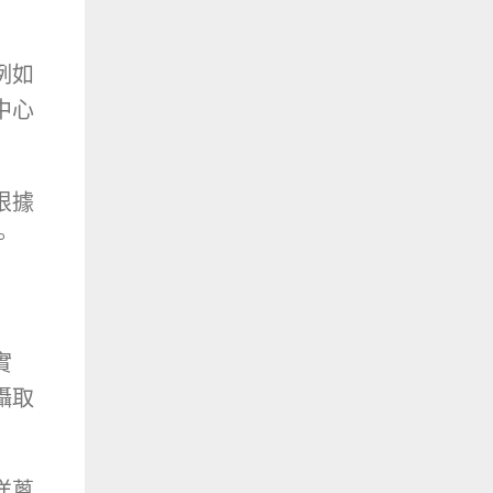
例如
中心
根據
。
實
攝取
洋蔥