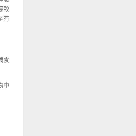
導致
至有
調食
物中