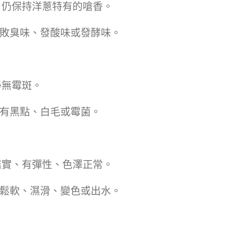
味，仍保持洋蔥特有的嗆香。
腐敗臭味、發酸味或發酵味。
淨無霉斑。
面有黑點、白毛或霉菌。
後結實、有彈性、色澤正常。
質鬆軟、濕滑、變色或出水。