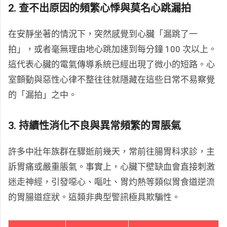
2. 查不出原因的頻繁心悸與莫名心跳漏拍
在安靜坐著的情況下，突然感覺到心臟「漏跳了一
拍」，或者毫無理由地心跳加速到每分鐘 100 次以上。
這代表心臟的電氣傳導系統已經出現了微小的短路。心
室顫動與惡性心律不整往往就隱藏在這些日常不易察覺
的「漏拍」之中。
3. 持續性消化不良與異常頻繁的胃脹氣
許多中壯年族群在驟逝前幾天，常前往腸胃科求診，主
訴胃痛或嚴重脹氣。事實上，心臟下壁缺血會直接刺激
迷走神經，引發噁心、嘔吐、胃灼熱等類似胃食道逆流
的胃腸道症狀。這類非典型警訊極具欺騙性。