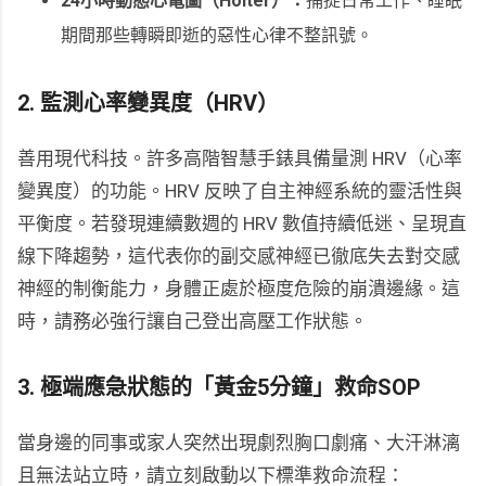
24小時動態心電圖（Holter）：
捕捉日常工作、睡眠
期間那些轉瞬即逝的惡性心律不整訊號。
2. 監測心率變異度（HRV）
善用現代科技。許多高階智慧手錶具備量測 HRV（心率
變異度）的功能。HRV 反映了自主神經系統的靈活性與
平衡度。若發現連續數週的 HRV 數值持續低迷、呈現直
線下降趨勢，這代表你的副交感神經已徹底失去對交感
神經的制衡能力，身體正處於極度危險的崩潰邊緣。這
時，請務必強行讓自己登出高壓工作狀態。
3. 極端應急狀態的「黃金5分鐘」救命SOP
當身邊的同事或家人突然出現劇烈胸口劇痛、大汗淋漓
且無法站立時，請立刻啟動以下標準救命流程：