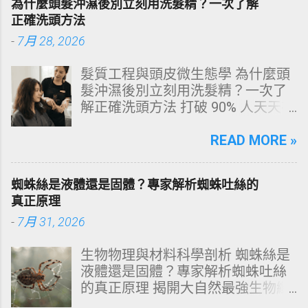
為什麼頭髮沖濕後別立刻用洗髮精？一次了解
改善與美白對策。 📋 文章快速導覽
正確洗頭方法
目錄 一、 牙齒顏色的生物學本質：
-
7月 28, 2026
琺瑯質與象牙質 二、 牙齒變黃的10
大關鍵原因剖析 三、 外源性 vs 內
髮質工程與頭皮微生態學 為什麼頭
源性變色的自我檢視 四、 5大專業
髮沖濕後別立刻用洗髮精？一次了
牙醫美白療程評估與比較 五、 避坑
解正確洗頭方法 打破 90% 人天天在
指南：破除3大網路美白偏方迷思
犯的頭皮毀滅式誤區！以理性的結
六、 打造抗黃防線：日常衛教與護
構化思維，拆解頭皮清潔的物理與
READ MORE »
理策略 一、 牙齒顏色的生物學本
化學底層邏輯，重塑發亮豐盈的健
質：琺瑯質與象牙質 要理解牙齒為
康髮質。 💡 理性思維考題：你是否
何泛黃，首先必須釐清牙齒的硬組
蜘蛛絲是液體還是固體？專家解析蜘蛛吐絲的
天天洗頭，頭皮卻依然半天就出
織構造。牙齒最外層是由高度鈣化
真正原理
油、發癢，甚至掉髮嚴重？ 絕大多
的透明或半透明組織組成的 琺瑯質
-
7月 31, 2026
數人的頭皮問題，並不是洗髮精買
（Enamel，又稱牙釉質） ，而包裹
得不夠貴，而是「第一步就做錯
在琺瑯質內層的則是微黃色的 象牙
生物物理與材料科學剖析 蜘蛛絲是
了」。當你蓮蓬頭剛淋濕頭髮，下
質（Dentin，又稱牙本質） 。 💡 生
液體還是固體？專家解析蜘蛛吐絲
一秒就把濃縮洗髮精直接抹在頭皮
理學核心觀念 健康自然的牙齒本來
的真正原理 揭開大自然最強生物纖
上時，你已經親手觸發了一連串破
就不是純白色。琺瑯質越半透明，
維的相變奧秘：從腺體內的濃縮液
壞頭皮屏障的化學反應。本文將透
內層象牙質的淡黃色澤就越容易透