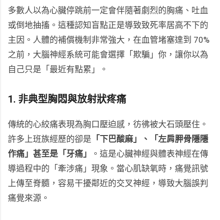
多數人以為心臟停跳前一定會伴隨著劇烈的胸痛、吐血
或倒地抽搐。這種認知盲點正是導致致死率居高不下的
主因。人體的補償機制非常強大，在血管堵塞達到 70%
之前，大腦神經系統可能會選擇「欺騙」你，讓你以為
自己只是「最近有點累」。
1. 非典型胸悶與放射狀疼痛
傳統的心絞痛表現為胸口壓迫感，彷彿被大石頭壓住。
許多上班族經歷的卻是
「下巴酸麻」、「左肩胛骨隱隱
作痛」甚至是「牙痛」
。這是心臟神經與體表神經在傳
導過程中的「牽涉痛」現象。當心肌缺氧時，痛覺訊號
上傳至脊髓，容易干擾鄰近的交叉神經，導致大腦誤判
痛覺來源。