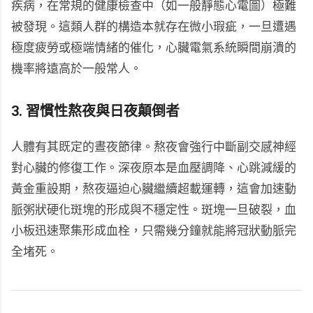
疾病，在常規的健康檢查中（如一般靜態心電圖）極難
被發現。這類人群的構造本就存在微小瑕疵，一旦遭遇
極度疲勞或極端情緒的催化，心臟電氣系統瞬間崩潰的
機率將遠高於一般常人。
3. 習慣性熬夜與日夜顛倒者
人體有其既定的晝夜節律。熬夜會強行中斷副交感神經
對心臟的修復工作。深夜原本是血壓調降、心跳減緩的
黃金重設期，熬夜逼迫心臟繼續超載運轉，這會加速動
脈粥狀硬化斑塊的形成與不穩定性。斑塊一旦破裂，血
小板迅速聚集形成血栓，只需幾分鐘就能將冠狀動脈完
全堵死。