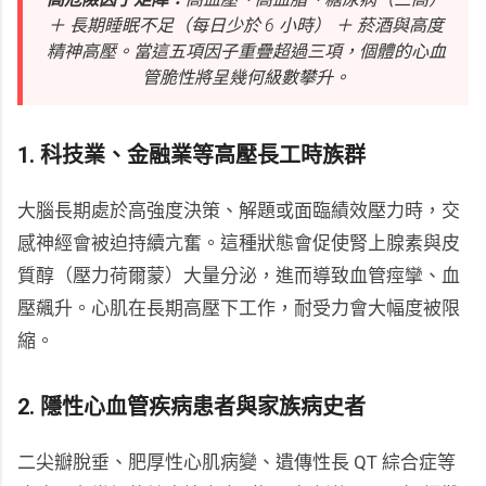
＋ 長期睡眠不足（每日少於 6 小時） ＋ 菸酒與高度
精神高壓。當這五項因子重疊超過三項，個體的心血
管脆性將呈幾何級數攀升。
1. 科技業、金融業等高壓長工時族群
大腦長期處於高強度決策、解題或面臨績效壓力時，交
感神經會被迫持續亢奮。這種狀態會促使腎上腺素與皮
質醇（壓力荷爾蒙）大量分泌，進而導致血管痙攣、血
壓飆升。心肌在長期高壓下工作，耐受力會大幅度被限
縮。
2. 隱性心血管疾病患者與家族病史者
二尖瓣脫垂、肥厚性心肌病變、遺傳性長 QT 綜合症等