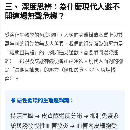
三、 深度思辨：為什麼現代人避不
開這場無聲危機？
從演化生物學的角度探討，人類的身體構造本質上與數
萬年前的祖先並無太大差異。我們的祖先面臨的壓力是
「短期且具體」的（例如遇見猛獸，需要瞬間爆發逃
跑），逃脫後交感神經便會迅速冷卻。現代人面對的卻
是「長期且抽象」的壓力（例如房貸、KPI、職場博
弈）。
🧠 惡性循環的生理邏輯鏈：
持續高壓 ➔ 皮質醇過度分泌 ➔ 抑制免疫系
統與誘發慢性血管發炎 ➔ 血管內皮細胞受