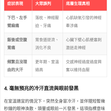
症狀表現
大眾誤判
底層生理真相
下巴、左手
落枕、神經壓
心肌缺氧引發的神經
臂麻痛
迫、牙痛
牽涉痛
飯後或空腹
胃食道逆流、
心臟下壁心肌梗塞刺
胃痛
消化不良
激迷走神經
頻繁且沒理
更年期、室溫
交感神經過度過度興
由的大汗
過高
奮以維持血壓
4. 毫無預兆的冷汗直流與眼前發黑
在室溫適宜的情況下，突然全身冒冷汗，並伴隨短暫幾
秒鐘的眼神渙散、頭暈或眼前一片發黑。這項指標意味