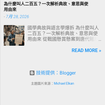
康髮質。 💡 理性思維考題：你是否
何泛黃，首先必須釐清牙齒的硬組
為什麼叫人二百五？一次解析典故、意思與使
天天洗頭，頭皮卻依然半天就出
織構造。牙齒最外層是由高度鈣化
用由來
油、發癢，甚至掉髮嚴重？ 絕大多
的透明或半透明組織組成的 琺瑯質
-
7月 28, 2026
數人的頭皮問題，並不是洗髮精買
（Enamel，又稱牙釉質） ，而包裹
得不夠貴，而是「第一步就做錯
在琺瑯質內層的則是微黃色的 象牙
國學典故與語言學爆拆 為什麼叫人
了」。當你蓮蓬頭剛淋濕頭髮，下
質（Dentin，又稱牙本質） 。 💡 生
二百五？一次解析典故、意思與使
一秒就把濃縮洗髮精直接抹在頭皮
理學核心觀念 健康自然的牙齒本來
用由來 從戰國懸賞懸案到唐代賭局
上時，你已經親手觸發了一連串破
就不是純白色。琺瑯質越半透明，
牌九，深度剖析這個傳承千年的日
壞頭皮屏障的化學反應。本文將透
內層象牙質的淡黃色澤就越容易透
常用語。一次拆解歷史真相、心理
READ MORE »
過嚴密的邏輯分析，為你解構正確
出來。當琺瑯質因磨損變薄、或是
機制與現代應用範式！ ⏱️ 深度閱讀
洗頭順序與高效護理機制。 📌 文章
外層堆積色素時，牙齒發黃的視覺
時間：12 分鐘 🧠 邏輯思維拆解 📜
快速導覽目錄 一、 盲點剖析：沖濕
感受就會大幅顯現。 許多人誤以為
四大權威典故 📌 本文快速導覽目錄
立刻塗洗髮精，為何是毀髮災難？
潔白的牙齒才代表健康，事實上完
一、「二百五」的核心意思與語境
技術提供：Blogger
二、 關鍵核心：「預洗（Pre-
全雪白的牙齒多半經過人工美白處
場景 二、典故一：戰國蘇秦刺殺案
Wash）」的物理學與生物學底層邏
理。然而，當牙齒呈現異常的暗
與千金賞金 三、典故二：古代貨幣
輯 三、 高效演算法：NT策略家的
主題圖片來源：
Michael Elkan
黃、褐色甚至灰斑時，往往代表著
單位「半吊子」的衰減 四、典故
「雙重洗髮黃金公式」 四、 全流程
生活習慣的影響或口腔內部的警
三：唐代推牌九「二板五」博弈術
對比：正確洗頭與錯誤習慣的系統
訊。 二、 牙齒變黃的10大關鍵原因
語 五、典故四：百里奚賣身與古代
差異 五、 破除迷思：7 個被誤傳已
剖析 牙齒色素沉澱與結構改變可歸