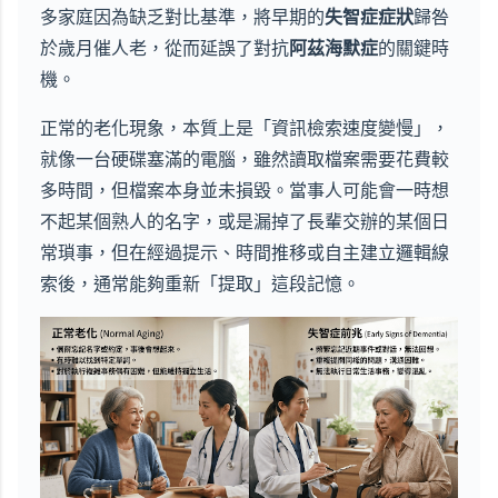
多家庭因為缺乏對比基準，將早期的
失智症症狀
歸咎
於歲月催人老，從而延誤了對抗
阿茲海默症
的關鍵時
機。
正常的老化現象，本質上是「資訊檢索速度變慢」，
就像一台硬碟塞滿的電腦，雖然讀取檔案需要花費較
多時間，但檔案本身並未損毀。當事人可能會一時想
不起某個熟人的名字，或是漏掉了長輩交辦的某個日
常瑣事，但在經過提示、時間推移或自主建立邏輯線
索後，通常能夠重新「提取」這段記憶。