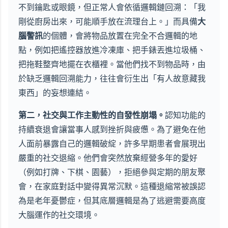
不到鑰匙或眼鏡，但正常人會依循邏輯鏈回溯：「我
剛從廚房出來，可能順手放在流理台上。」而具備
大
腦警訊
的個體，會將物品放置在完全不合邏輯的地
點，例如把遙控器放進冷凍庫、把手錶丟進垃圾桶、
把拖鞋整齊地擺在衣櫃裡。當他們找不到物品時，由
於缺乏邏輯回溯能力，往往會衍生出「有人故意藏我
東西」的妄想連結。
第二，社交與工作主動性的自發性崩塌。
認知功能的
持續衰退會讓當事人感到挫折與疲憊。為了避免在他
人面前暴露自己的邏輯破綻，許多早期患者會展現出
嚴重的社交退縮。他們會突然放棄經營多年的愛好
（例如打牌、下棋、園藝），拒絕參與定期的朋友聚
會，在家庭對話中變得異常沉默。這種退縮常被誤認
為是老年憂鬱症，但其底層邏輯是為了逃避需要高度
大腦運作的社交環境。