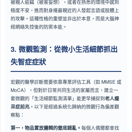
被親人偷竊（被害妄想），或者在熟悉的環境中感到
極度不安，進而對身邊最親近的人發起言語或肢體上
的攻擊。這種性格的重塑並非出於本意，而是大腦神
經網絡失控後的防禦本能。
3. 微觀監測：從微小生活細節抓出
失智症症狀
宏觀的醫學診斷需要依靠專業評估工具（如 MMSE 或
MoCA），但對於日常共同生活的家屬而言，建立一
套微觀的「生活細節監測清單」能更早捕捉到
老人癡
呆症前兆
。以下是經過系統化歸納的微觀行為偏差觀
察點：
第一，物品置放邏輯的徹底錯亂。
每個人偶爾都會找