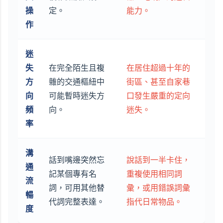
操
定。
能力。
作
迷
失
在完全陌生且複
在居住超過十年的
方
雜的交通樞紐中
街區、甚至自家巷
向
可能暫時迷失方
口發生嚴重的定向
頻
向。
迷失。
率
溝
話到嘴邊突然忘
說話到一半卡住，
通
記某個專有名
重複使用相同詞
流
詞，可用其他替
彙，或用錯誤詞彙
暢
代詞完整表達。
指代日常物品。
度