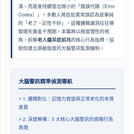
潰，而是會持續發出微小的「錯誤代碼（Error
Codes）」。多數人將這些異常誤認為是單純
的「老了、記性不好」，這種邏輯漏洞往往導
致錯失黃金干預期。本篇將以極度理性的視
角，拆解
老人癡呆症前兆
的核心行為指標，協
助你建立高敏銳度的大腦警訊監測機制。
大腦警訊精準偵測導航
⚡ 1. 邏輯對比：記憶力衰退與正常老化的本質
差異
⚡ 2. 深度解構：5 大核心大腦警訊的高階行為
表現