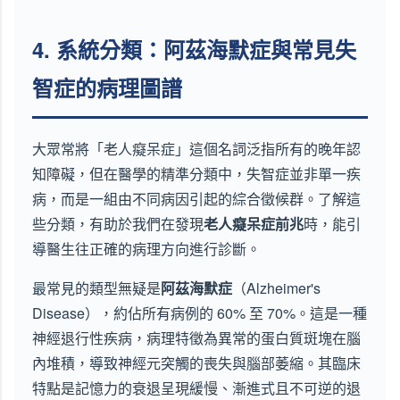
4. 系統分類：阿茲海默症與常見失
智症的病理圖譜
大眾常將「老人癡呆症」這個名詞泛指所有的晚年認
知障礙，但在醫學的精準分類中，失智症並非單一疾
病，而是一組由不同病因引起的綜合徵候群。了解這
些分類，有助於我們在發現
老人癡呆症前兆
時，能引
導醫生往正確的病理方向進行診斷。
最常見的類型無疑是
阿茲海默症
（Alzheimer's
Disease），約佔所有病例的 60% 至 70%。這是一種
神經退行性疾病，病理特徵為異常的蛋白質斑塊在腦
內堆積，導致神經元突觸的喪失與腦部萎縮。其臨床
特點是記憶力的衰退呈現緩慢、漸進式且不可逆的退