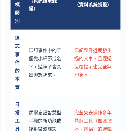
（資訊讀取變
標
（資料系統損毀）
慢）
類
別
遺
忘
忘記事件中的某
忘記整件近期發生
事
個微小細節或名
過的大事，且經過
件
字，過陣子會突
反覆提示也完全無
的
然聯想起來。
印象。
本
質
日
常
偶爾忘記智慧型
完全失去操作多年
工
手機的新功能或
熟練工具（如遙控
具
複雜微波爐設
器、電鍋）的邏輯