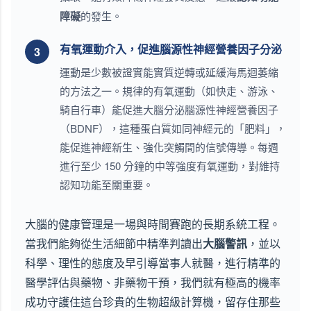
障礙
的發生。
有氧運動介入，促進腦源性神經營養因子分泌
3
運動是少數被證實能實質逆轉或延緩海馬迴萎縮
的方法之一。規律的有氧運動（如快走、游泳、
騎自行車）能促進大腦分泌腦源性神經營養因子
（BDNF），這種蛋白質如同神經元的「肥料」，
能促進神經新生、強化突觸間的信號傳導。每週
進行至少 150 分鐘的中等強度有氧運動，對維持
認知功能至關重要。
大腦的健康管理是一場與時間賽跑的長期系統工程。
當我們能夠從生活細節中精準判讀出
大腦警訊
，並以
科學、理性的態度及早引導當事人就醫，進行精準的
醫學評估與藥物、非藥物干預，我們就有極高的機率
成功守護住這台珍貴的生物超級計算機，留存住那些