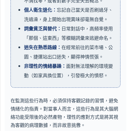
不清找零，或者對數字完全失去概念。
個人衛生退化：
忘記自己當天是否刷過牙、
洗過澡，身上開始出現異味卻毫無自覺。
詞彙貧乏與替代：
日常對話中，高頻率使用
「那個、這東西」等模糊詞彙來逃避命名。
迷失在熟悉路線：
在經常前往的菜市場、公
園、捷運站出口迷失，顯得神情慌張。
非理性的情緒暴躁：
面對無法理解的環境變
動（如家具換位置），引發極大的憤怒。
在監測這些行為時，必須保持客觀記錄的習慣，避免
情緒化的指責。對當事人而言，這些行為是其大腦網
絡功能受限後的必然產物，理性的應對方式是將其視
為客觀的病理數據，而非故意挑釁。