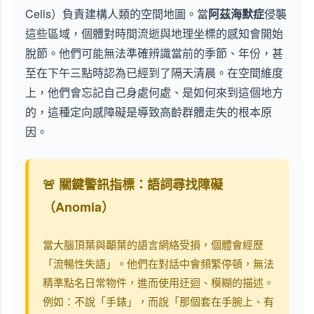
Cells）負責建構人類的空間地圖。當
阿茲海默症
侵襲
這些區域，個體對時間流逝與地理坐標的感知會開始
脫節。他們可能無法準確辨識當前的季節、年份，甚
至在下午三點時認為已經到了隔天清晨。在空間維度
上，他們會忘記自己身處何處、是如何來到這個地方
的，這種定向感障礙是導致高齡群體走失的根本原
因。
🚨 關鍵警訊指標：語詞尋找障礙
（Anomia）
當大腦頂葉與顳葉的語言網絡受損，個體會經歷
「流暢性失語」。他們在對話中會頻繁停頓，無法
精準點名日常物件，進而使用迂迴、模糊的描述。
例如：不說「手錶」，而說「那個套在手腕上、有