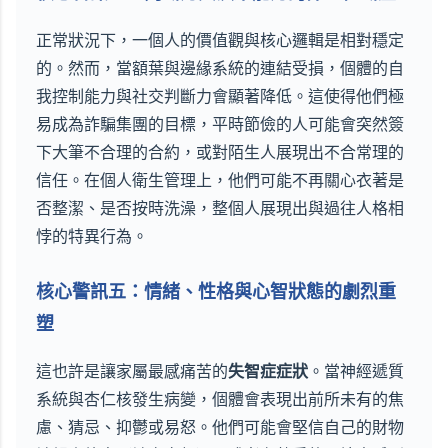
正常狀況下，一個人的價值觀與核心邏輯是相對穩定
的。然而，當額葉與邊緣系統的連結受損，個體的自
我控制能力與社交判斷力會顯著降低。這使得他們極
易成為詐騙集團的目標，平時節儉的人可能會突然簽
下大筆不合理的合約，或對陌生人展現出不合常理的
信任。在個人衛生管理上，他們可能不再關心衣著是
否整潔、是否按時洗澡，整個人展現出與過往人格相
悖的特異行為。
核心警訊五：情緒、性格與心智狀態的劇烈重
塑
這也許是讓家屬最感痛苦的
失智症症狀
。當神經遞質
系統與杏仁核發生病變，個體會表現出前所未有的焦
慮、猜忌、抑鬱或易怒。他們可能會堅信自己的財物