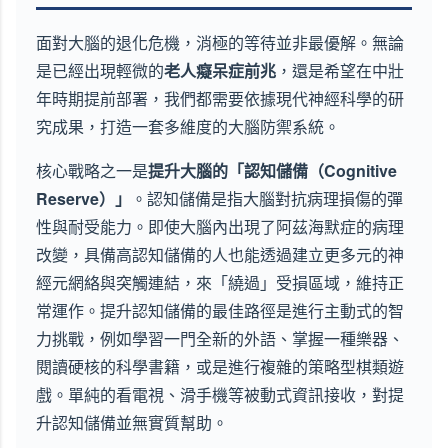
面對大腦的退化危機，消極的等待並非最優解。無論
是已經出現輕微的
老人癡呆症前兆
，還是希望在中壯
年時期提前部署，我們都需要依據現代神經科學的研
究成果，打造一套多維度的大腦防禦系統。
核心戰略之一是
提升大腦的「認知儲備（Cognitive
Reserve）」
。認知儲備是指大腦對抗病理損傷的彈
性與耐受能力。即使大腦內出現了阿茲海默症的病理
改變，具備高認知儲備的人也能透過建立更多元的神
經元網絡與突觸連結，來「繞過」受損區域，維持正
常運作。提升認知儲備的最佳路徑是進行主動式的智
力挑戰，例如學習一門全新的外語、掌握一種樂器、
閱讀硬核的科學書籍，或是進行複雜的策略型棋類遊
戲。單純的看電視、滑手機等被動式資訊接收，對提
升認知儲備並無實質幫助。