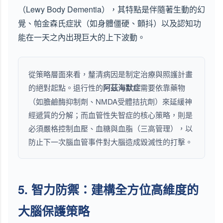
（Lewy Body Dementia），其特點是伴隨著生動的幻
覺、帕金森氏症狀（如身體僵硬、顫抖）以及認知功
能在一天之內出現巨大的上下波動。
從策略層面來看，釐清病因是制定治療與照護計畫
的絕對起點。退行性的
阿茲海默症
需要依靠藥物
（如膽鹼酶抑制劑、NMDA受體拮抗劑）來延緩神
經遞質的分解；而血管性失智症的核心策略，則是
必須嚴格控制血壓、血糖與血脂（三高管理），以
防止下一次腦血管事件對大腦造成毀滅性的打擊。
5. 智力防禦：建構全方位高維度的
大腦保護策略