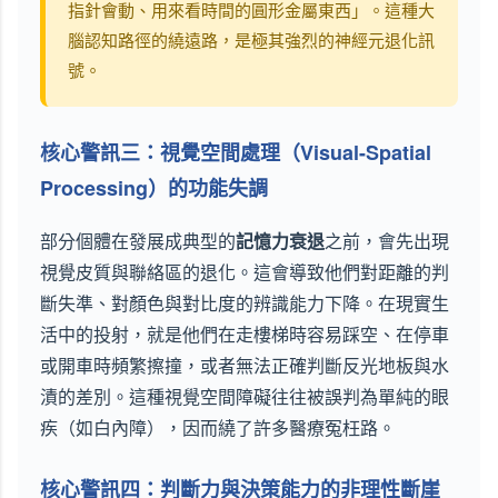
指針會動、用來看時間的圓形金屬東西」。這種大
腦認知路徑的繞遠路，是極其強烈的神經元退化訊
號。
核心警訊三：視覺空間處理（Visual-Spatial
Processing）的功能失調
部分個體在發展成典型的
記憶力衰退
之前，會先出現
視覺皮質與聯絡區的退化。這會導致他們對距離的判
斷失準、對顏色與對比度的辨識能力下降。在現實生
活中的投射，就是他們在走樓梯時容易踩空、在停車
或開車時頻繁擦撞，或者無法正確判斷反光地板與水
漬的差別。這種視覺空間障礙往往被誤判為單純的眼
疾（如白內障），因而繞了許多醫療冤枉路。
核心警訊四：判斷力與決策能力的非理性斷崖