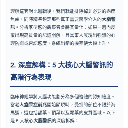
理解這套對比邏輯後，我們就能排除掉非必要的過度
焦慮，同時精準鎖定那些真正需要醫學介入的
大腦警
訊
。分析家型態的觀察者會將其量化：如果一週內反
覆出現高質量的記憶崩解，且當事人展現出強烈的心
理防衛或否認態度，系統出錯的機率便大幅上升。
2. 深度解構：5 大核心大腦警訊的
高階行為表現
臨床神經學將大腦功能劃分為多個複雜的認知維度。
當
老人癡呆症前兆
開始顯現時，受損的部位不限於海
馬迴，還包括額葉、頂葉以及顳葉的皮質區域。以下
是 5 大核心
大腦警訊
的深度拆解：