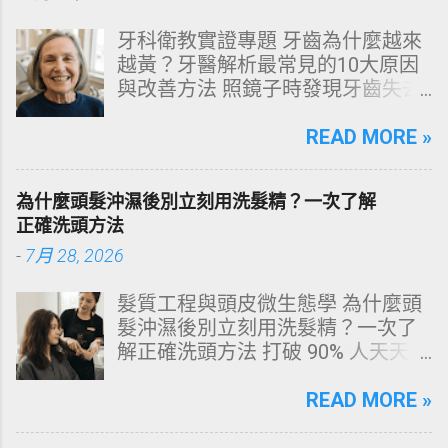
牙科衛教實證專題 牙齒為什麼越來
越黃？牙醫解析最常見的10大原因
與改善方法 照鏡子時發現牙齒失去
原有光澤，逐漸偏黃甚至發灰？本
文由專業牙科思維出發，深度剖析
READ MORE »
牙齒變色的生理機制、外源性與內
源性染色成因，並提供精準有效的
為什麼頭髮沖濕後別立刻用洗髮精？一次了解
改善與美白對策。 📋 文章快速導覽
正確洗頭方法
目錄 一、 牙齒顏色的生物學本質：
-
7月 28, 2026
琺瑯質與象牙質 二、 牙齒變黃的10
大關鍵原因剖析 三、 外源性 vs 內
髮質工程與頭皮微生態學 為什麼頭
源性變色的自我檢視 四、 5大專業
髮沖濕後別立刻用洗髮精？一次了
牙醫美白療程評估與比較 五、 避坑
解正確洗頭方法 打破 90% 人天天在
指南：破除3大網路美白偏方迷思
犯的頭皮毀滅式誤區！以理性的結
六、 打造抗黃防線：日常衛教與護
構化思維，拆解頭皮清潔的物理與
READ MORE »
理策略 一、 牙齒顏色的生物學本
化學底層邏輯，重塑發亮豐盈的健
質：琺瑯質與象牙質 要理解牙齒為