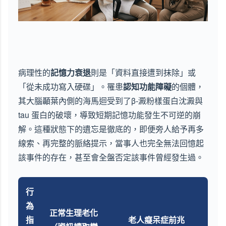
病理性的
記憶力衰退
則是「資料直接遭到抹除」或
「從未成功寫入硬碟」。罹患
認知功能障礙
的個體，
其大腦顳葉內側的海馬迴受到了β-澱粉樣蛋白沈澱與
tau 蛋白的破壞，導致短期記憶功能發生不可逆的崩
解。這種狀態下的遺忘是徹底的，即便旁人給予再多
線索、再完整的脈絡提示，當事人也完全無法回憶起
該事件的存在，甚至會全盤否定該事件曾經發生過。
行
為
正常生理老化
指
老人癡呆症前兆