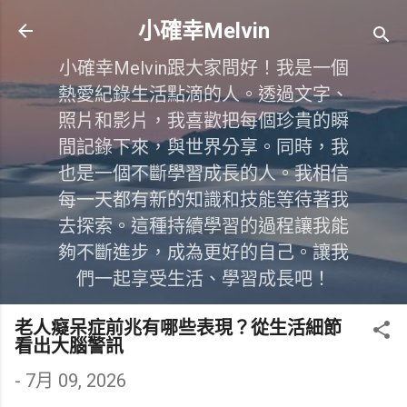
跳到主要內容
小確幸Melvin
小確幸Melvin跟大家問好！我是一個
熱愛紀錄生活點滴的人。透過文字、
照片和影片，我喜歡把每個珍貴的瞬
間記錄下來，與世界分享。同時，我
也是一個不斷學習成長的人。我相信
每一天都有新的知識和技能等待著我
去探索。這種持續學習的過程讓我能
夠不斷進步，成為更好的自己。讓我
們一起享受生活、學習成長吧！
老人癡呆症前兆有哪些表現？從生活細節
看出大腦警訊
-
7月 09, 2026