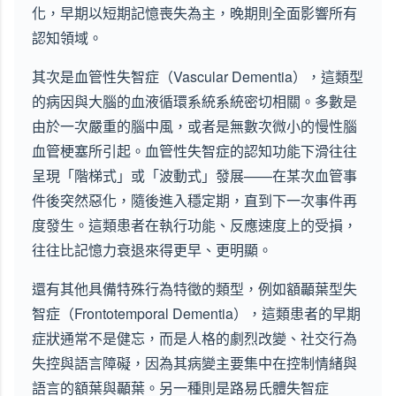
化，早期以短期記憶喪失為主，晚期則全面影響所有
認知領域。
其次是血管性失智症（Vascular Dementia），這類型
的病因與大腦的血液循環系統系統密切相關。多數是
由於一次嚴重的腦中風，或者是無數次微小的慢性腦
血管梗塞所引起。血管性失智症的認知功能下滑往往
呈現「階梯式」或「波動式」發展——在某次血管事
件後突然惡化，隨後進入穩定期，直到下一次事件再
度發生。這類患者在執行功能、反應速度上的受損，
往往比記憶力衰退來得更早、更明顯。
還有其他具備特殊行為特徵的類型，例如額顳葉型失
智症（Frontotemporal Dementia），這類患者的早期
症狀通常不是健忘，而是人格的劇烈改變、社交行為
失控與語言障礙，因為其病變主要集中在控制情緒與
語言的額葉與顳葉。另一種則是路易氏體失智症