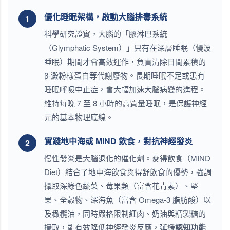
優化睡眠架構，啟動大腦排毒系統
1
科學研究證實，大腦的「膠淋巴系統
（Glymphatic System）」只有在深層睡眠（慢波
睡眠）期間才會高效運作，負責清除日間累積的
β-澱粉樣蛋白等代謝廢物。長期睡眠不足或患有
睡眠呼吸中止症，會大幅加速大腦病變的進程。
維持每晚 7 至 8 小時的高質量睡眠，是保護神經
元的基本物理底線。
實踐地中海或 MIND 飲食，對抗神經發炎
2
慢性發炎是大腦退化的催化劑。麥得飲食（MIND
Diet）結合了地中海飲食與得舒飲食的優勢，強調
攝取深綠色蔬菜、莓果類（富含花青素）、堅
果、全穀物、深海魚（富含 Omega-3 脂肪酸）以
及橄欖油，同時嚴格限制紅肉、奶油與精製糖的
攝取，能有效降低神經發炎反應，延緩
認知功能