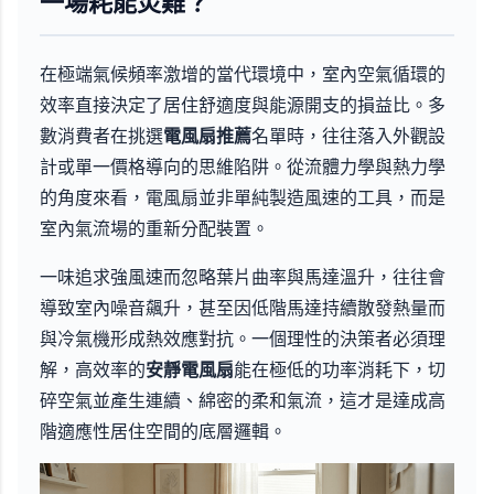
一場耗能災難？
在極端氣候頻率激增的當代環境中，室內空氣循環的
效率直接決定了居住舒適度與能源開支的損益比。多
數消費者在挑選
電風扇推薦
名單時，往往落入外觀設
計或單一價格導向的思維陷阱。從流體力學與熱力學
的角度來看，電風扇並非單純製造風速的工具，而是
室內氣流場的重新分配裝置。
一味追求強風速而忽略葉片曲率與馬達溫升，往往會
導致室內噪音飆升，甚至因低階馬達持續散發熱量而
與冷氣機形成熱效應對抗。一個理性的決策者必須理
解，高效率的
安靜電風扇
能在極低的功率消耗下，切
碎空氣並產生連續、綿密的柔和氣流，這才是達成高
階適應性居住空間的底層邏輯。