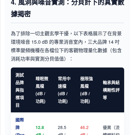
4. 風洞與噪音實測：分貝計下的真實數
據揭密
為了排除一切主觀玄學干擾，以下表格展示了在背景
環境噪音 15.0 dB 的專業消音室內，三大品牌 14 吋
標準變頻機種在各檔位下的客觀物理量化數據（包含
消耗功率與實測分貝值值）：
測試
睡眠微
常用中
極限強
品牌
軸承與結
風檔
速檔
風檔
與指
構剛性評
(dB /
(dB /
(dB /
標項
等
功耗)
功耗)
功耗)
目
國際
牌
12.8
28.5
46.2
優異（流
(Pan
dB /
dB /
dB /
體塑料抑