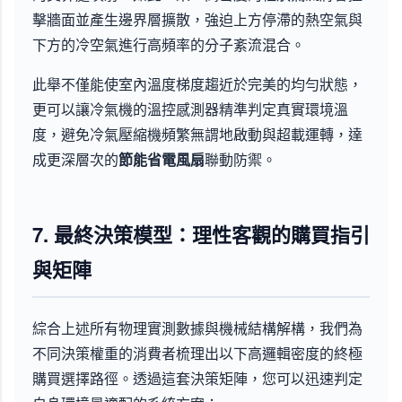
擊牆面並產生邊界層擴散，強迫上方停滯的熱空氣與
下方的冷空氣進行高頻率的分子紊流混合。
此舉不僅能使室內溫度梯度趨近於完美的均勻狀態，
更可以讓冷氣機的溫控感測器精準判定真實環境溫
度，避免冷氣壓縮機頻繁無謂地啟動與超載運轉，達
成更深層次的
節能省電風扇
聯動防禦。
7. 最終決策模型：理性客觀的購買指引
與矩陣
綜合上述所有物理實測數據與機械結構解構，我們為
不同決策權重的消費者梳理出以下高邏輯密度的終極
購買選擇路徑。透過這套決策矩陣，您可以迅速判定