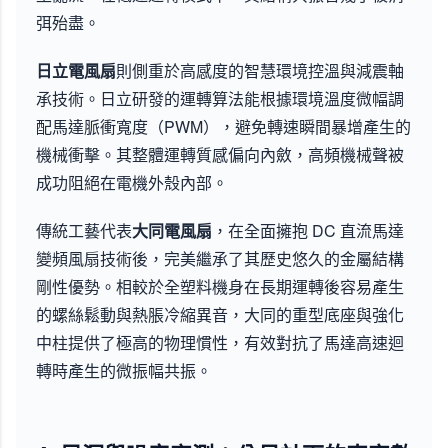
弭殆盡。
日立電風扇
則側重於高感度的智慧環境控溫與減震軸
承技術。日立研發的運轉算法能根據環境溫度微幅調
配馬達脈衝寬度（PWM），避免轉速瞬間暴增產生的
機械衝擊。其整體運轉質感偏向內斂，高頻機械聲被
成功阻絕在電機外殼內部。
傳統工藝代表
大同電風扇
，在全面擁抱 DC 直流馬達
變頻風扇技術後，完美繼承了其歷史悠久的金屬結構
剛性優勢。相較於全塑料機身在長期運轉後容易產生
的螺絲鬆動與熱脹冷縮異音，大同的重型底座與強化
中柱提供了極高的物理慣性，有效對抗了馬達高速迴
轉時產生的微振幅共振。