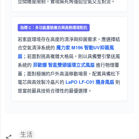
空間維度限制，實現無死角強迫空氣交互對流。
指標 C：多功能重裝複合與高熱環境對抗
若家庭環境存在高度的清淨與抑菌需求，應選擇結
合空氣清淨系統的
魔力家 M196 智動UV抑菌風
扇
；若面對挑高複雜大格局，則以具備雙引擎送風
系統的
菲歐娜 智能雙頭循環立式風扇
進行物理覆
蓋；面對極端的戶外高溫移動場景，配置具備松下
電芯與高效製冷晶片的
LaPO LF-C01 隨身風扇
則
是當前最具技術合理性的最優選擇。
生活