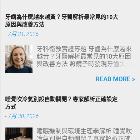
化學底層邏輯，重塑發亮豐盈的健
康髮質。 💡 理性思維考題：你是否
牙齒為什麼越來越黃？牙醫解析最常見的10大
天天洗頭，頭皮卻依然半天就出
原因與改善方法
油、發癢，甚至掉髮嚴重？ 絕大多
-
7月 31, 2026
數人的頭皮問題，並不是洗髮精買
得不夠貴，而是「第一步就做錯
牙科衛教實證專題 牙齒為什麼越來
了」。當你蓮蓬頭剛淋濕頭髮，下
越黃？牙醫解析最常見的10大原因
一秒就把濃縮洗髮精直接抹在頭皮
與改善方法 照鏡子時發現牙齒失去
上時，你已經親手觸發了一連串破
原有光澤，逐漸偏黃甚至發灰？本
壞頭皮屏障的化學反應。本文將透
文由專業牙科思維出發，深度剖析
READ MORE »
過嚴密的邏輯分析，為你解構正確
牙齒變色的生理機制、外源性與內
洗頭順序與高效護理機制。 📌 文章
源性染色成因，並提供精準有效的
快速導覽目錄 一、 盲點剖析：沖濕
睡覺吹冷氣別設自動關閉？專家解析正確設定
改善與美白對策。 📋 文章快速導覽
立刻塗洗髮精，為何是毀髮災難？
方式
目錄 一、 牙齒顏色的生物學本質：
二、 關鍵核心：「預洗（Pre-
-
7月 30, 2026
琺瑯質與象牙質 二、 牙齒變黃的10
Wash）」的物理學與生物學底層邏
大關鍵原因剖析 三、 外源性 vs 內
輯 三、 高效演算法：NT策略家的
睡眠機制與環境生理學解析 睡覺吹
源性變色的自我檢視 四、 5大專業
「雙重洗髮黃金公式」 四、 全流程
冷氣別設自動關閉？專家解析正確
牙醫美白療程評估與比較 五、 避坑
對比：正確洗頭與錯誤習慣的系統