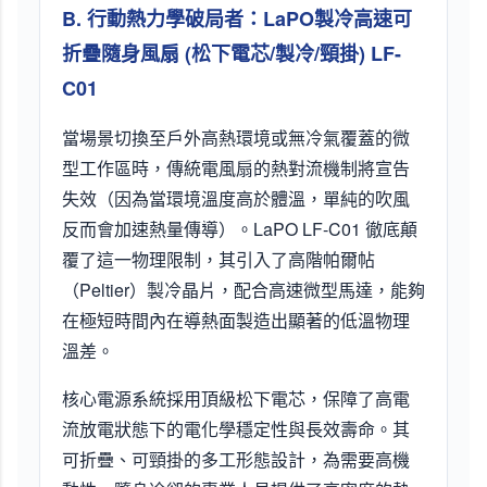
B. 行動熱力學破局者：LaPO製冷高速可
折疊隨身風扇 (松下電芯/製冷/頸掛) LF-
C01
當場景切換至戶外高熱環境或無冷氣覆蓋的微
型工作區時，傳統電風扇的熱對流機制將宣告
失效（因為當環境溫度高於體溫，單純的吹風
反而會加速熱量傳導）。LaPO LF-C01 徹底顛
覆了這一物理限制，其引入了高階帕爾帖
（Peltier）製冷晶片，配合高速微型馬達，能夠
在極短時間內在導熱面製造出顯著的低溫物理
溫差。
核心電源系統採用頂級松下電芯，保障了高電
流放電狀態下的電化學穩定性與長效壽命。其
可折疊、可頸掛的多工形態設計，為需要高機