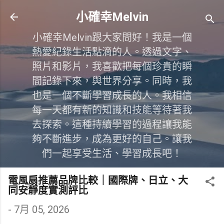
跳到主要內容
小確幸Melvin
小確幸Melvin跟大家問好！我是一個
熱愛紀錄生活點滴的人。透過文字、
照片和影片，我喜歡把每個珍貴的瞬
間記錄下來，與世界分享。同時，我
也是一個不斷學習成長的人。我相信
每一天都有新的知識和技能等待著我
去探索。這種持續學習的過程讓我能
夠不斷進步，成為更好的自己。讓我
們一起享受生活、學習成長吧！
電風扇推薦品牌比較｜國際牌、日立、大
同安靜度實測評比
-
7月 05, 2026