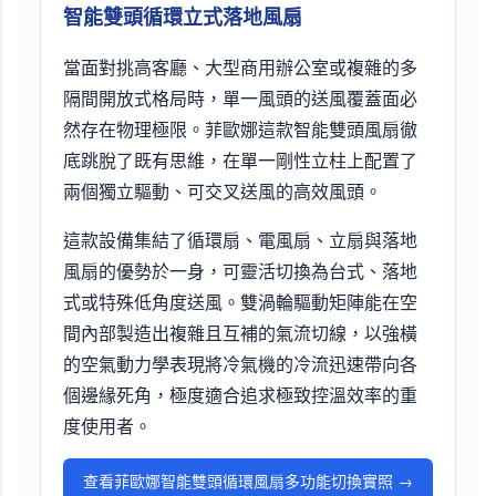
智能雙頭循環立式落地風扇
當面對挑高客廳、大型商用辦公室或複雜的多
隔間開放式格局時，單一風頭的送風覆蓋面必
然存在物理極限。菲歐娜這款智能雙頭風扇徹
底跳脫了既有思維，在單一剛性立柱上配置了
兩個獨立驅動、可交叉送風的高效風頭。
這款設備集結了循環扇、電風扇、立扇與落地
風扇的優勢於一身，可靈活切換為台式、落地
式或特殊低角度送風。雙渦輪驅動矩陣能在空
間內部製造出複雜且互補的氣流切線，以強橫
的空氣動力學表現將冷氣機的冷流迅速帶向各
個邊緣死角，極度適合追求極致控溫效率的重
度使用者。
查看菲歐娜智能雙頭循環風扇多功能切換實照 →