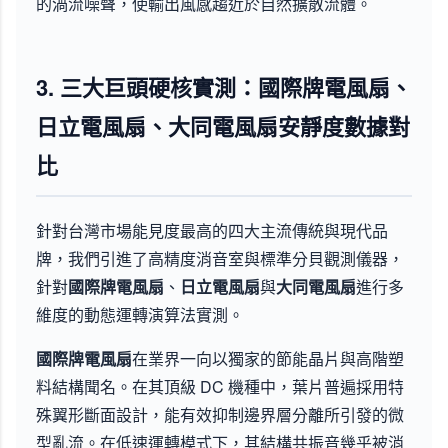
的渦流噪聲，使輸出風感趨近於自然擴散流體。
3. 三大巨頭硬核實測：國際牌電風扇、
日立電風扇、大同電風扇安靜度數據對
比
針對台灣市場能見度最高的四大主流傳統與現代品
牌，我們引進了高精度消音室與標準分貝觀測儀器，
針對
國際牌電風扇
、
日立電風扇
與
大同電風扇
進行多
維度的動態運轉演算法實測。
國際牌電風扇
在業界一向以獨家的節能晶片與高階塑
料結構聞名。在其頂級 DC 機種中，葉片普遍採用特
殊翼形斷面設計，能有效抑制邊界層分離所引發的微
型亂流。在低速運轉模式下，其結構共振音幾乎被消