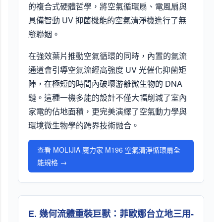
的複合式硬體哲學，將空氣循環扇、電風扇與
具備智動 UV 抑菌機能的空氣清淨機進行了無
縫聯姻。
在強效葉片推動空氣循環的同時，內置的氣流
通道會引導空氣流經高強度 UV 光催化抑菌矩
陣，在極短的時間內破壞游離微生物的 DNA
鏈。這種一機多能的設計不僅大幅削減了室內
家電的佔地面積，更完美演繹了空氣動力學與
環境微生物學的跨界技術融合。
查看 MOLIJIA 魔力家 M196 空氣清淨循環扇全
能規格 →
E. 幾何流體重裝巨獸：菲歐娜台立地三用-