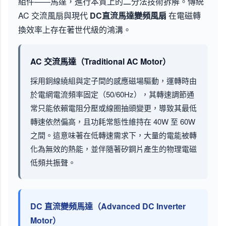
組件——馬達，進行本質上的二分法技術拆解。傳統
AC 交流風扇與現代
DC直流馬達變頻風扇
在電磁轉
換效率上存在著世代級的鴻溝。
AC 交流馬達（Traditional AC Motor）
採用銅線繞組與定子間的感應磁場驅動，運轉時由
於電網電流頻率固定（50/60Hz），其轉速調節通
常只能依賴電阻分壓或線圈抽頭變更，導致其最低
轉速依然偏高，且功耗常態性維持在 40W 至 60W
之間。這意味著在低轉速需求下，大量的電能被轉
化為無效的熱能，並伴隨著矽鋼片產生的物理電磁
低頻共振聲。
DC 直流變頻馬達（Advanced DC Inverter
Motor）