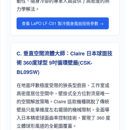
動性、隨身冷卻的專業人員提供了高密度的熱
力學解法。
查看 LaPO LF-C01 製冷隨身風扇技術參數 →
C. 垂直空間流體大師：Claire 日本球面技
術 360度球型 9吋循環壁扇(CSK-
BL09SW)
在地面坪數極度受限的狹長型廚房、工作室或
高密度居住空間中，壁掛式全方位對流是唯一
的空間解放策略。Claire 這款機種跳脫了傳統
壁扇只能單維度左右擺頭的機械限制，全面導
入日本精密球面曲率控制技術，實現了 360 度
立體球形風道的全範圍覆蓋。