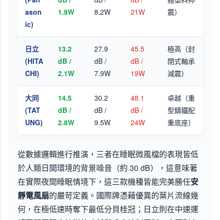
ason
1.9W
8.2W
21W
震）
ic)
日立
13.2
27.9
45.5
極高（封
(HITA
dB /
dB /
dB /
閉式軸承
CHI)
2.1W
7.9W
19W
減震）
大同
14.5
30.2
48.1
卓越（重
(TAT
dB /
dB /
dB /
型鑄鐵配
UNG)
2.8W
9.5W
24W
重底座）
從數據邏輯進行推演，三者在睡眠微風檔的表現皆低
於人類日間環境的背景噪音（約 30 dB），這意味著
在實際夜間睡眠情境下，這三款機種皆能完美勝任
安
靜電風扇
的嚴苛定義。國際牌憑藉優異的葉片流線幾
何，在極低速時奪下最低分貝桂冠；日立則在中速運