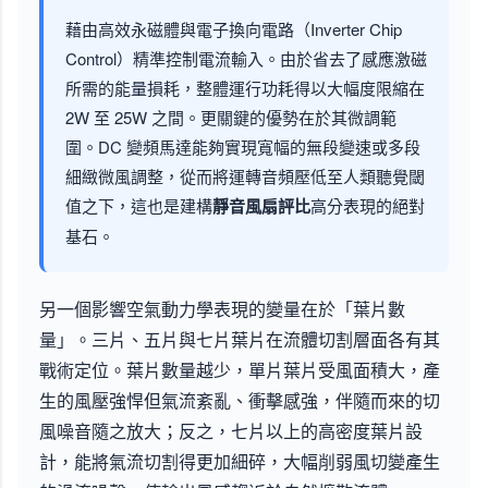
藉由高效永磁體與電子換向電路（Inverter Chip
Control）精準控制電流輸入。由於省去了感應激磁
所需的能量損耗，整體運行功耗得以大幅度限縮在
2W 至 25W 之間。更關鍵的優勢在於其微調範
圍。DC 變頻馬達能夠實現寬幅的無段變速或多段
細緻微風調整，從而將運轉音頻壓低至人類聽覺閾
值之下，這也是建構
靜音風扇評比
高分表現的絕對
基石。
另一個影響空氣動力學表現的變量在於「葉片數
量」。三片、五片與七片葉片在流體切割層面各有其
戰術定位。葉片數量越少，單片葉片受風面積大，產
生的風壓強悍但氣流紊亂、衝擊感強，伴隨而來的切
風噪音隨之放大；反之，七片以上的高密度葉片設
計，能將氣流切割得更加細碎，大幅削弱風切變產生