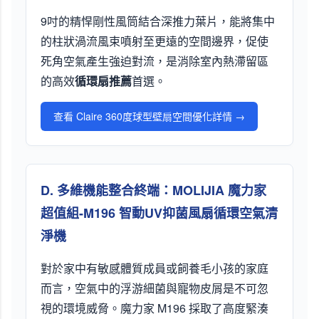
9吋的精悍剛性風筒結合深推力葉片，能將集中
的柱狀渦流風束噴射至更遠的空間邊界，促使
死角空氣產生強迫對流，是消除室內熱滯留區
的高效
循環扇推薦
首選。
查看 Claire 360度球型壁扇空間優化詳情 →
D. 多維機能整合終端：MOLIJIA 魔力家
超值組-M196 智動UV抑菌風扇循環空氣清
淨機
對於家中有敏感體質成員或飼養毛小孩的家庭
而言，空氣中的浮游細菌與寵物皮屑是不可忽
視的環境威脅。魔力家 M196 採取了高度緊湊