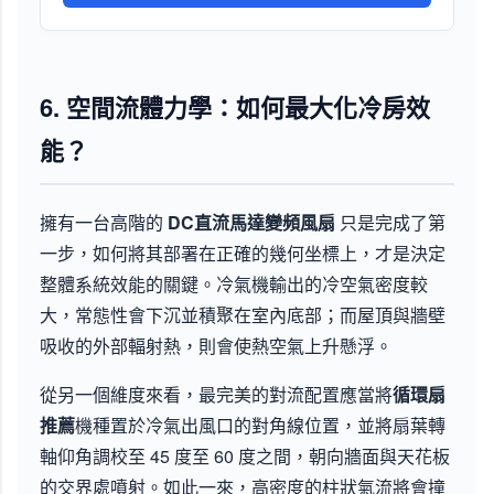
6. 空間流體力學：如何最大化冷房效
能？
擁有一台高階的
DC直流馬達變頻風扇
只是完成了第
一步，如何將其部署在正確的幾何坐標上，才是決定
整體系統效能的關鍵。冷氣機輸出的冷空氣密度較
大，常態性會下沉並積聚在室內底部；而屋頂與牆壁
吸收的外部輻射熱，則會使熱空氣上升懸浮。
從另一個維度來看，最完美的對流配置應當將
循環扇
推薦
機種置於冷氣出風口的對角線位置，並將扇葉轉
軸仰角調校至 45 度至 60 度之間，朝向牆面與天花板
的交界處噴射。如此一來，高密度的柱狀氣流將會撞