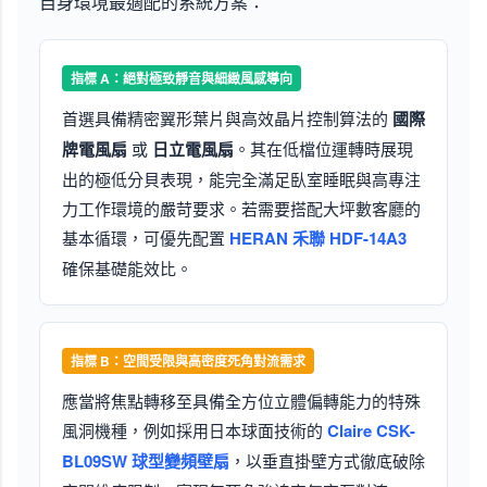
自身環境最適配的系統方案：
指標 A：絕對極致靜音與細緻風感導向
首選具備精密翼形葉片與高效晶片控制算法的
國際
牌電風扇
或
日立電風扇
。其在低檔位運轉時展現
出的極低分貝表現，能完全滿足臥室睡眠與高專注
力工作環境的嚴苛要求。若需要搭配大坪數客廳的
基本循環，可優先配置
HERAN 禾聯 HDF-14A3
確保基礎能效比。
指標 B：空間受限與高密度死角對流需求
應當將焦點轉移至具備全方位立體偏轉能力的特殊
風洞機種，例如採用日本球面技術的
Claire CSK-
BL09SW 球型變頻壁扇
，以垂直掛壁方式徹底破除