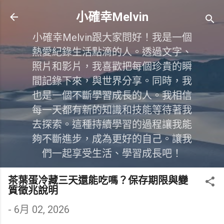
跳到主要內容
小確幸Melvin
小確幸Melvin跟大家問好！我是一個
熱愛紀錄生活點滴的人。透過文字、
照片和影片，我喜歡把每個珍貴的瞬
間記錄下來，與世界分享。同時，我
也是一個不斷學習成長的人。我相信
每一天都有新的知識和技能等待著我
去探索。這種持續學習的過程讓我能
夠不斷進步，成為更好的自己。讓我
們一起享受生活、學習成長吧！
茶葉蛋冷藏三天還能吃嗎？保存期限與變
質徵兆說明
-
6月 02, 2026