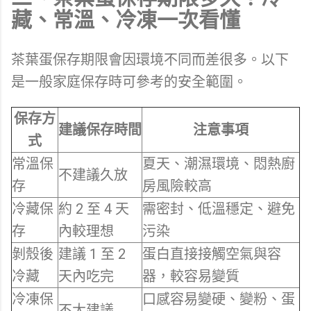
藏、常溫、冷凍一次看懂
茶葉蛋保存期限會因環境不同而差很多。以下
是一般家庭保存時可參考的安全範圍。
保存方
建議保存時間
注意事項
式
常溫保
夏天、潮濕環境、悶熱廚
不建議久放
存
房風險較高
冷藏保
約 2 至 4 天
需密封、低溫穩定、避免
存
內較理想
污染
剝殼後
建議 1 至 2
蛋白直接接觸空氣與容
冷藏
天內吃完
器，較容易變質
冷凍保
口感容易變硬、變粉、蛋
不太建議