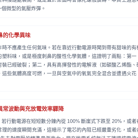
一個微型的氣壓炸彈。
鼻的化學異味
作時不應產生任何氣味。若在靠近行動電源時聞到帶有甜味的有
的塑料味，或是極度刺鼻的酸性化學氣體，這證明了兩點：第一
封裝已經破裂；第二，具有高揮發性的電解液（如碳酸乙烯酯、
。這些氣體高度可燃，一旦與空氣中的氧氣完全混合並遭遇火花
異常波動與充放電效率驟降
若行動電源在短短數分鐘內從 100% 斷崖式下跌至 20%，或者
常理的速度瞬間充滿，這暗示了電芯的內阻已經嚴重劣化，或者