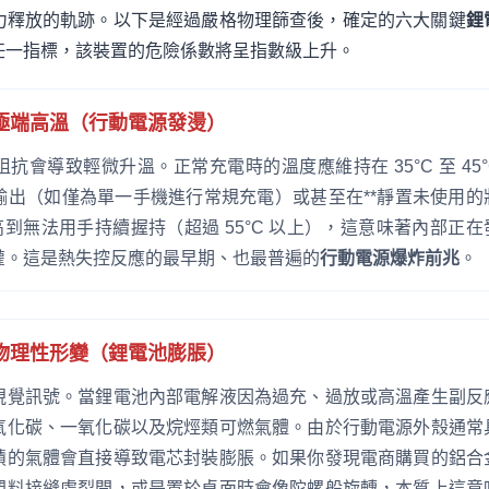
力釋放的軌跡。以下是經過嚴格物理篩查後，確定的六大關鍵
鋰
任一指標，該裝置的危險係數將呈指數級上升。
極端高溫（行動電源發燙）
抗會導致輕微升溫。正常充電時的溫度應維持在 35°C 至 45°
輸出（如僅為單一手機進行常規充電）或甚至在**靜置未使用的
高到無法用手持續握持（超過 55°C 以上），這意味著內部正在
灌。這是熱失控反應的最早期、也最普遍的
行動電源爆炸前兆
。
物理性形變（鋰電池膨脹）
視覺訊號。當鋰電池內部電解液因為過充、過放或高溫產生副反
氧化碳、一氧化碳以及烷烴類可燃氣體。由於行動電源外殼通常
積的氣體會直接導致電芯封裝膨脹。如果你發現電商購買的鋁合
塑料接縫處裂開，或是置於桌面時會像陀螺般旋轉，本質上這意