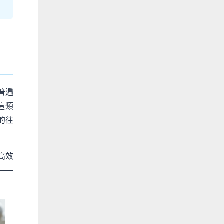
普遍
。這類
的往
高效
——