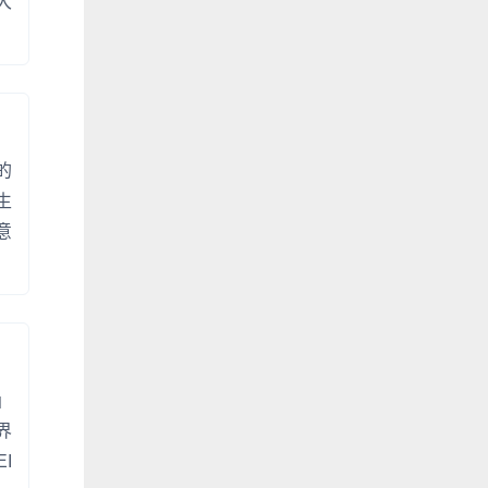
大
的
生
意
」
界
I