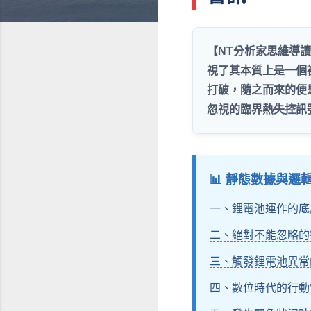
【NT分析家思維導
視了其本質上是一個
打破，隨之而來的便
忽視的臨界熱失控訊
📊 靜態數據與
一、鋰電池運作的底
二、絕對不能忽略的
三、觸發鋰電池異常
四、數位時代的行動