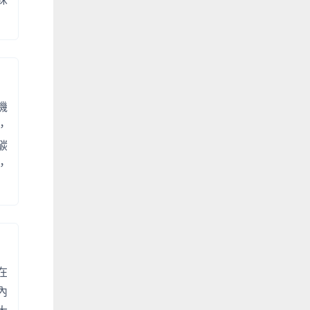
機
，
碳
，
在
內