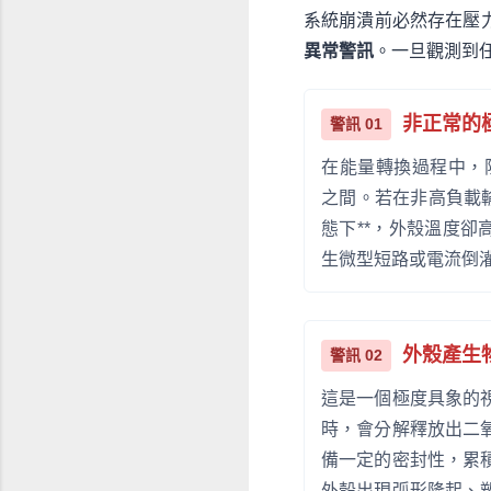
系統崩潰前必然存在壓
異常警訊
。一旦觀測到
非正常的
警訊 01
在能量轉換過程中，阻
之間。若在非高負載
態下**，外殼溫度卻
生微型短路或電流倒
外殼產生
警訊 02
這是一個極度具象的
時，會分解釋放出二
備一定的密封性，累
外殼出現弧形隆起、