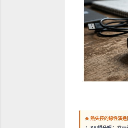
🔥 熱失控的線性演
SEI膜分解：
當內部