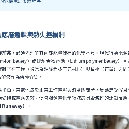
的危機處理應變程序
的底層邏輯與熱失控機制
炸前兆
，必須先理解其內部能量儲存的化學本質。現代行動電源
ion battery）或鋰聚合物電池（Lithium polymer battery）
鋰離子在正極（通常為鈷酸鋰或三元材料）與負極（石墨）之間
電解液作為傳導介質。
態平衡。當電池處於正常工作電壓與溫度區間時，反應是受控且
構受損或電路失效，便會觸發電化學領域最具毀滅性的連鎖反應
 Runaway）
。