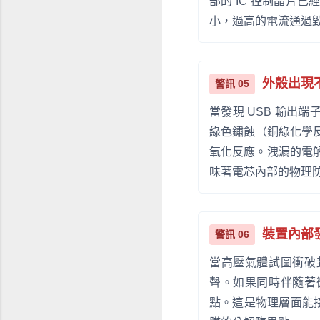
部的 IC 控制晶片
小，過高的電流通過
外殼出現
警訊 05
當發現 USB 輸出
綠色鏽蝕（銅綠化學
氧化反應。洩漏的電
味著電芯內部的物理
裝置內部
警訊 06
當高壓氣體試圖衝破
聲。如果同時伴隨著
點。這是物理層面能接