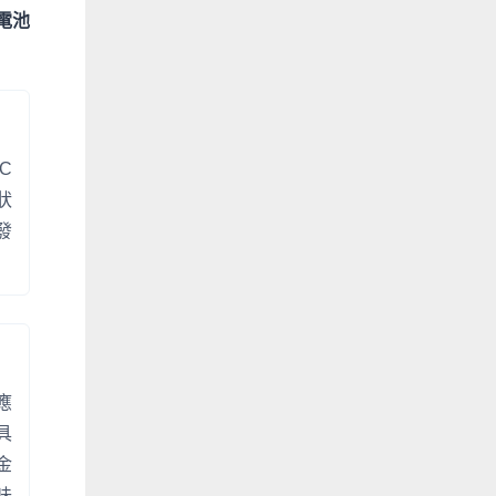
電池
C
狀
發
應
具
金
味