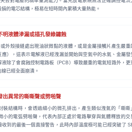
已經失去對電壓的精準量測能力。當充放電系統無法正確調控電流
毀損的電芯結構，極易在短時間內累積大量熱能。
不明液體滲漏或插孔發綠鏽蝕
端子或外殼接縫處出現油狀微黏的液體，或是金屬接觸片產生嚴重
反應），這表示電解液已經洩漏並開始與空氣中的水氣、金屬發
解液除了會腐蝕控制電路板（PCB）導致嚴重的電氣短路外，更
防線已經全面崩潰。
發出異常的嘶嘶聲或劈啪聲
封裝結構時，會透過細小的微孔排出，產生類似洩氣的「嘶嘶
微小的電弧劈啪聲，代表內部正處於電路擊穿與氣體釋放的交
收到的最後一個直接警告，此時內部溫度極可能已經突破了 SE