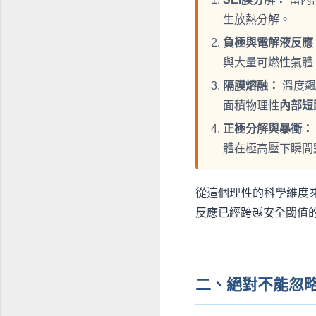
生放熱分解。
負極與電解液反應
與大量可燃性氣體
隔膜熔融：
溫度飆升
面積物理性
內部短
正極分解與暴衝：
體在極高壓下瞬間
從這個理性的科學維度
反應已經跨越安全閾值
二、絕對不能忽