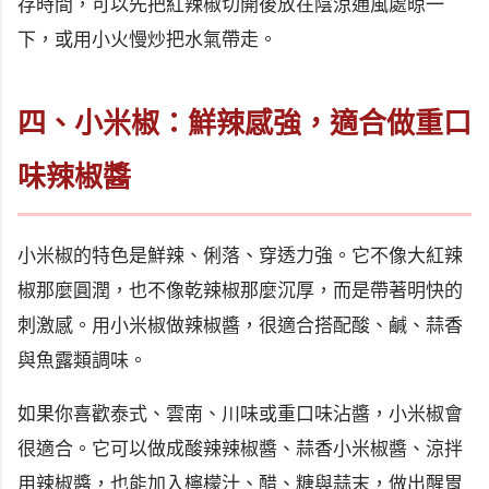
存時間，可以先把紅辣椒切開後放在陰涼通風處晾一
下，或用小火慢炒把水氣帶走。
四、小米椒：鮮辣感強，適合做重口
味辣椒醬
小米椒的特色是鮮辣、俐落、穿透力強。它不像大紅辣
椒那麼圓潤，也不像乾辣椒那麼沉厚，而是帶著明快的
刺激感。用小米椒做辣椒醬，很適合搭配酸、鹹、蒜香
與魚露類調味。
如果你喜歡泰式、雲南、川味或重口味沾醬，小米椒會
很適合。它可以做成酸辣辣椒醬、蒜香小米椒醬、涼拌
用辣椒醬，也能加入檸檬汁、醋、糖與蒜末，做出醒胃