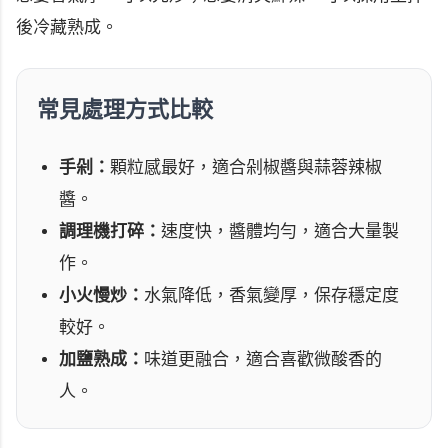
後冷藏熟成。
常見處理方式比較
手剁：
顆粒感最好，適合剁椒醬與蒜蓉辣椒
醬。
調理機打碎：
速度快，醬體均勻，適合大量製
作。
小火慢炒：
水氣降低，香氣變厚，保存穩定度
較好。
加鹽熟成：
味道更融合，適合喜歡微酸香的
人。