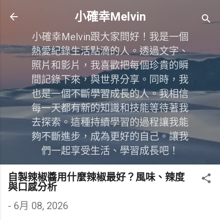
跳到主要內容
小確幸Melvin
小確幸Melvin跟大家問好！我是一個
熱愛紀錄生活點滴的人。透過文字、
照片和影片，我喜歡把每個珍貴的瞬
間記錄下來，與世界分享。同時，我
也是一個不斷學習成長的人。我相信
每一天都有新的知識和技能等待著我
去探索。這種持續學習的過程讓我能
夠不斷進步，成為更好的自己。讓我
們一起享受生活、學習成長吧！
自製辣椒醬用什麼辣椒最好？風味、辣度
與口感分析
-
6月 08, 2026