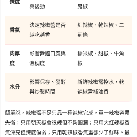
辣度
與後勁
鬼椒
決定辣椒醬是否
紅辣椒、乾辣椒、二
香氣
越吃越香
荊條
肉厚
影響醬體口感與
糯米椒、甜椒、牛角
度
濃稠度
椒
影響保存、發酵
新鮮辣椒需控水，乾
水分
與炒製時間
辣椒需補油香
簡單說，辣椒醬不是只靠一種辣椒完成。單一辣椒容易
失衡：只用朝天椒會很辣但不夠圓潤；只用大紅辣椒香
氣漂亮但辣感偏弱；只用乾辣椒香氣重卻少了鮮味。最