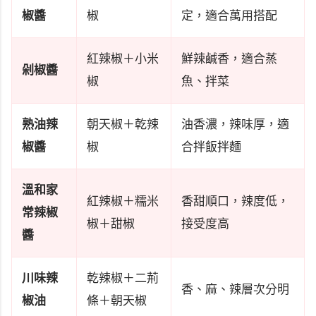
椒醬
椒
定，適合萬用搭配
紅辣椒＋小米
鮮辣鹹香，適合蒸
剁椒醬
椒
魚、拌菜
熟油辣
朝天椒＋乾辣
油香濃，辣味厚，適
椒醬
椒
合拌飯拌麵
溫和家
紅辣椒＋糯米
香甜順口，辣度低，
常辣椒
椒＋甜椒
接受度高
醬
川味辣
乾辣椒＋二荊
香、麻、辣層次分明
椒油
條＋朝天椒