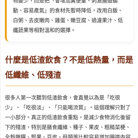
物變少，而是把「會增加糞便量、刺激腸道蠕
動、容易產氣」的食材先暫時降低，改用白飯、
白粥、去皮嫩肉、雞蛋、嫩豆腐、過濾果汁、低
纖蔬果等相對溫和的選擇。
什麼是低渣飲食？不是低熱量，而是
低纖維、低殘渣
很多人第一次聽到低渣飲食，會直覺以為是「吃很
少」、「吃很淡」、「只能喝流質」。這個理解只對了
一小部分。真正的低渣飲食重點，是減少食物消化後留
下的殘渣，特別是膳食纖維、種子、果皮、粗糙菜梗、
全穀雜糧、堅果、豆皮、菇類等比較容易增加腸道內容