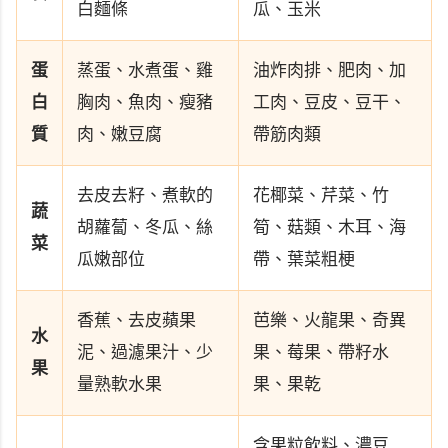
白麵條
瓜、玉米
蛋
蒸蛋、水煮蛋、雞
油炸肉排、肥肉、加
白
胸肉、魚肉、瘦豬
工肉、豆皮、豆干、
質
肉、嫩豆腐
帶筋肉類
去皮去籽、煮軟的
花椰菜、芹菜、竹
蔬
胡蘿蔔、冬瓜、絲
筍、菇類、木耳、海
菜
瓜嫩部位
帶、葉菜粗梗
香蕉、去皮蘋果
芭樂、火龍果、奇異
水
泥、過濾果汁、少
果、莓果、帶籽水
果
量熟軟水果
果、果乾
含果粒飲料、濃豆