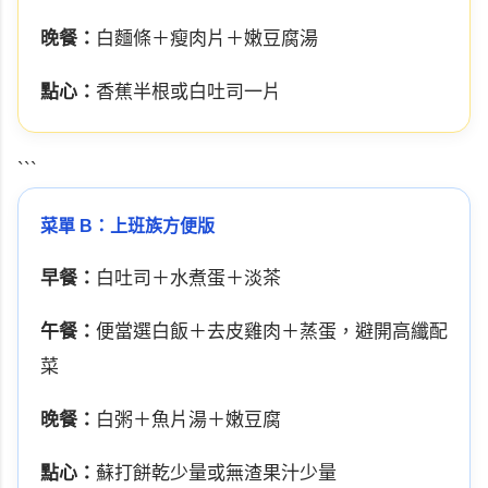
晚餐：
白麵條＋瘦肉片＋嫩豆腐湯
點心：
香蕉半根或白吐司一片
```
菜單 B：上班族方便版
早餐：
白吐司＋水煮蛋＋淡茶
午餐：
便當選白飯＋去皮雞肉＋蒸蛋，避開高纖配
菜
晚餐：
白粥＋魚片湯＋嫩豆腐
點心：
蘇打餅乾少量或無渣果汁少量