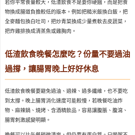
若你平常食量較大，低渣飲食不是要你硬餓，而是把食
物換成腸道負擔較低的版本。例如把糙米飯換白飯，把
全麥麵包換白吐司，把炒青菜換成少量煮軟去皮蔬菜，
把炸雞排換成清蒸魚或雞胸肉。
低渣飲食晚餐怎麼吃？份量不要過油
過撐，讓腸胃晚上好好休息
低渣飲食晚餐要避免過油、過辣、過多纖維，也不要吃
到太撐。晚上腸胃消化速度可能較慢，若晚餐吃油炸
物、麻辣鍋、燒烤、含酒精飲品，容易讓腹脹、腹瀉、
腸胃刺激感變明顯。
晚餐可以比午餐稍微清爽，但仍要有蛋白質。只喝粥不