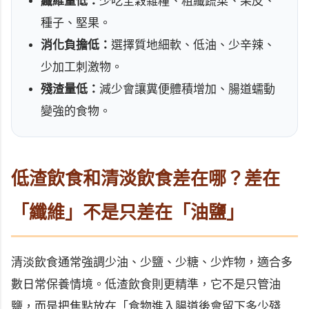
纖維量低：
少吃全穀雜糧、粗纖蔬菜、果皮、
種子、堅果。
消化負擔低：
選擇質地細軟、低油、少辛辣、
少加工刺激物。
殘渣量低：
減少會讓糞便體積增加、腸道蠕動
變強的食物。
低渣飲食和清淡飲食差在哪？差在
「纖維」不是只差在「油鹽」
清淡飲食通常強調少油、少鹽、少糖、少炸物，適合多
數日常保養情境。低渣飲食則更精準，它不是只管油
鹽，而是把焦點放在「食物進入腸道後會留下多少殘