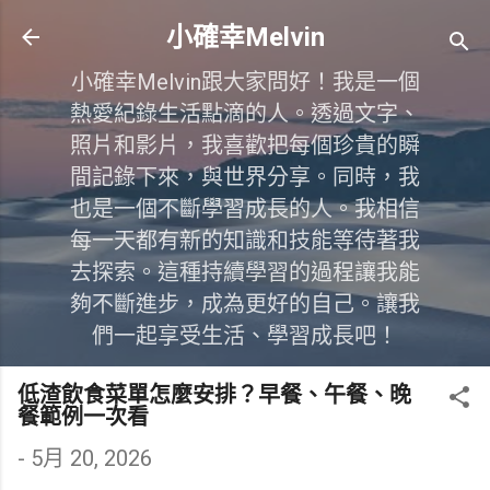
跳到主要內容
小確幸Melvin
小確幸Melvin跟大家問好！我是一個
熱愛紀錄生活點滴的人。透過文字、
照片和影片，我喜歡把每個珍貴的瞬
間記錄下來，與世界分享。同時，我
也是一個不斷學習成長的人。我相信
每一天都有新的知識和技能等待著我
去探索。這種持續學習的過程讓我能
夠不斷進步，成為更好的自己。讓我
們一起享受生活、學習成長吧！
低渣飲食菜單怎麼安排？早餐、午餐、晚
餐範例一次看
-
5月 20, 2026