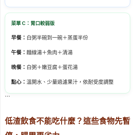
菜單 C：胃口較弱版
早餐：
白粥半碗到一碗＋蒸蛋半份
午餐：
麵線湯＋魚肉＋清湯
晚餐：
白粥＋嫩豆腐＋蛋花湯
點心：
溫開水、少量過濾果汁，依耐受度調整
```
低渣飲食不能吃什麼？這些食物先暫